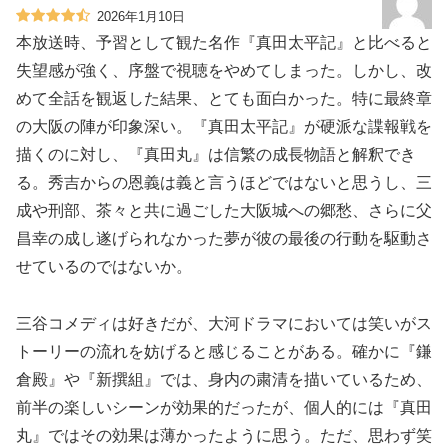
2026年1月10日
本放送時、予習として観た名作『真田太平記』と比べると
失望感が強く、序盤で視聴をやめてしまった。しかし、改
めて全話を観返した結果、とても面白かった。特に最終章
の大阪の陣が印象深い。『真田太平記』が硬派な諜報戦を
描くのに対し、『真田丸』は信繁の成長物語と解釈でき
る。秀吉からの恩義は義と言うほどではないと思うし、三
成や刑部、茶々と共に過ごした大阪城への郷愁、さらに父
昌幸の成し遂げられなかった夢が彼の最後の行動を駆動さ
せているのではないか。
三谷コメディは好きだが、大河ドラマにおいては笑いがス
トーリーの流れを妨げると感じることがある。確かに『鎌
倉殿』や『新撰組』では、身内の粛清を描いているため、
前半の楽しいシーンが効果的だったが、個人的には『真田
丸』ではその効果は薄かったように思う。ただ、思わず笑