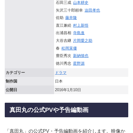
石田三成
山本耕史
矢沢三十郎頼幸
迫田孝也
佐助
藤井隆
直江兼続
村上新悟
出浦昌相
寺島進
大谷吉継
片岡愛之助
春
松岡茉優
豊臣秀次
新納慎也
徳川秀忠
星野源
カテゴリー
ドラマ
制作国
日本
公開日
2016年1月10日
真田丸の公式PVや予告編動画
「真田丸」の公式PV・予告編動画を紹介します。映像か