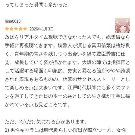
ってしまった瞬間も多かった。
hina0813
2026年1月3日
放送をリアルタイム視聴できなかった人でも、総集編なら
手軽に再視聴できます。堺雅人が演じる真田信繁は格好良
く、青年期の青さを残しつつ出会いを経て豊臣秀吉に仕
え、成長していく姿が描かれます。大坂の陣では指揮官と
して活躍する場面も印象的。史実と異なる箇所ややや誇張
された表現もあるものの、信繁のサクセスストーリーとし
て楽しめる点は大きいです。江戸時代以降にも多くのファ
ンを魅了してきた日の本一の兵としての生き様が丁寧に描
かれている点も見どころです。
ただ、2点だけ気になる点があります。
1) 男性キャラには時代劇らしい演出が際立つ一方、女性