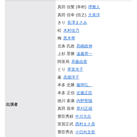
真田 信繁 (幸村)
堺雅人
真田 信幸 (信之)
大泉洋
きり
長澤まさみ
松
木村佳乃
梅
黒木華
北条 氏政
髙嶋政伸
上杉 景勝
遠藤憲一
阿茶局
斉藤由貴
とり
草笛光子
薫
高畑淳子
本多 忠勝
藤岡弘、
本多 正信
近藤正臣
徳川 家康
内野聖陽
出演者
真田 昌幸
草刈正雄
豊臣秀頼
中川大志
室賀正武
西村まさ彦
豊臣秀吉
小日向文世