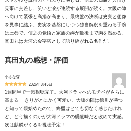
ストが役を説得力たっぷりに演じる。信繁の知略と人情が
見事に交差し、笑いと涙が連続する展開が続く。大阪の陣
へ向けて緊張と高揚が高まり、最終盤の決断は史実と想像
を見事に結ぶ。史実を基盤にしつつ独自解釈を重ねる手腕
は圧巻で、信之の覚悟と家族の絆が最後まで胸を温める。
真田丸は大河の金字塔として語り継がれる名作だ。
真田丸の感想・評価
小さな森
2026年8月5日
1週間半で一気視聴完了。大河ドラマへのモチベがさらに
高まる！ きりがとにかく可愛い。大坂の陣は徳川が勝つ
と知って観始めたので、終盤はとても切なく感じたけれ
ど、どう描くのかが大河ドラマの醍醐味だと改めて実感。
次は麒麟がくるを視聴予定！