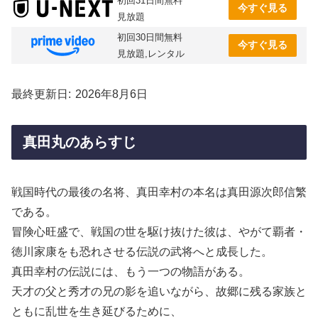
初回31日間無料
今すぐ見る
見放題
初回30日間無料
今すぐ見る
見放題,レンタル
最終更新日
2026年8月6日
真田丸のあらすじ
戦国時代の最後の名将、真田幸村の本名は真田源次郎信繁
である。
冒険心旺盛で、戦国の世を駆け抜けた彼は、やがて覇者・
徳川家康をも恐れさせる伝説の武将へと成長した。
真田幸村の伝説には、もう一つの物語がある。
天才の父と秀才の兄の影を追いながら、故郷に残る家族と
ともに乱世を生き延びるために、