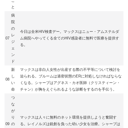
こ
と
病
院
の
今日は全米HIV検査デー。マックスはニュー・アムステルダ
レ
07
ム病院へやってくる全てのHIV感染者に無料で医療を提供す
ジ
る。
ェ
ン
ド
新
マックスは非白人女性が出産する際の不平等について検討を
し
迫られる。ブルームは過密状態のERに対処しなければならな
08
い
くなる。シャープはアグネス・カオ医師（クリスティーン・
命
チャン）が胸をえぐられるような診断をするのを手伝う。
つ
な
が
り
マックスは人々に無料のネット環境を提供しようと奮闘す
09
の
る。レイノルズは銃創を負った幼い少女を治療。シャープは