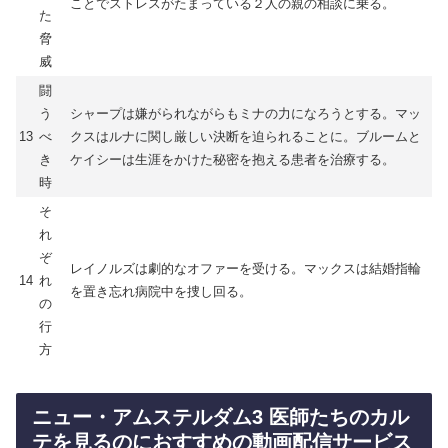
ことでストレスがたまっている２人の親の相談に乗る。
た
脅
威
闘
う
シャープは嫌がられながらもミナの力になろうとする。マッ
13
べ
クスはルナに関し厳しい決断を迫られることに。ブルームと
き
ケイシーは生涯をかけた秘密を抱える患者を治療する。
時
そ
れ
ぞ
レイノルズは劇的なオファーを受ける。マックスは結婚指輪
14
れ
を置き忘れ病院中を捜し回る。
の
行
方
ニュー・アムステルダム3 医師たちのカル
テを見るのにおすすめの動画配信サービス