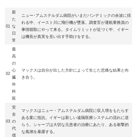
新
ニュー･アムステルダム病院がいまだパンデミックの余波に揺
た
れる中、イースト川に飛行機が墜落。調査官が運航乗務員の
01
な
事情聴取にやって来る。タイムリミットが近づく中、イギー
日
は機長が真実を見い出す手助けをする。
常
最
高
の
心
マックスは自分が出した方針によって生じた悲痛な結果と向
02
臓
き合う。
外
科
医
安
マックスはニュー・アムステルダム病院に収入増をもたらす
全
ある案に抵抗。イギーは新しい遠隔医療システムの流れに逆
03
の
らう。シャープは大切な元患者の治療にあたり、ある衝撃的
代
な風潮を暴露する。
償