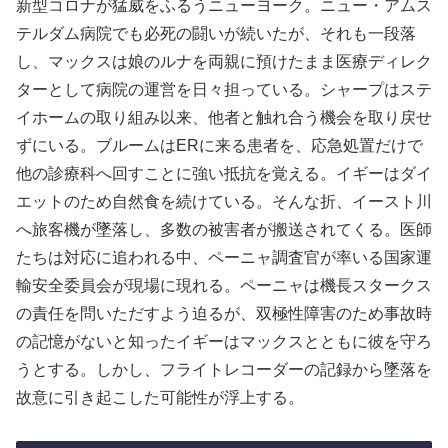
新型コロナが猛威をふるうニューヨーク。ニュー・アムス
テルダム病院でも必死の闘いが続いたが、それも一段落
し、マックスは娘のルナを両親に預けたまま医療ディレク
ターとして病院の運営を日々担っている。シャープはステ
イホームの取り組み以来、他者と触れ合う機会を取り戻せ
ずにいる。ブルームはERに来る患者を、応急処置だけで
他の診療科へ回すことに強い抵抗を覚える。イギーはダイ
エットのため自然食を続けている。そんな折、イースト川
へ旅客機が墜落し、多数の被害者が搬送されてくる。医師
たちは対応に追われる中、ペーニャ調査官が率いる国家運
輸安全委員会が現場に現れる。ペーニャは機長スタークス
の責任を問いただすよう迫るが、双極性障害のため事故時
の記憶がないと知ったイギーはマックスとともに彼を守ろ
うとする。しかし、フライトレコーダーの記録から墜落を
故意に引き起こした可能性が浮上する。