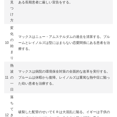
見
ある長期患者に厳しい宣告をする。
つ
け
方
変
化
マックスはニュー・アムステルダムの過去を清算する。ブル
の
10
ームとレイノルズは型にはまらない恋愛関係にある患者を治
始
療する。
ま
り
熱
波
マックスは病院の環境保全対策の全面的な改革を実行する。
11
の
ブルームは休暇から復帰。レイノルズは重篤な熱中症に陥っ
一
た幼い患者を治療する。
日
落
ち
て
破裂した配管のせいでＥＲは大混乱に陥る。イギーは子供の
12
き