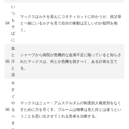
い
つ
マックスはルナを迎えにコネティカットに向かうが、祖父母
も
04
と一緒にいるルナを見て自分の衝動は正しいのか疑問を抱
そ
く。
ば
に
血
と
シャープから病院が危機的な血液不足に陥っていると知らさ
05
汗
れたマックスは、何とか危機を脱すべく、ある計画を立て
と
る。
涙
今
す
ぐ
や
マックスはニュー・アムステルダムの制度的人種差別をなく
06
る
すために力を尽くす。ブルームは物事は見た目とは違うとい
べ
うことを思い出させてくれる患者を治療する。
き