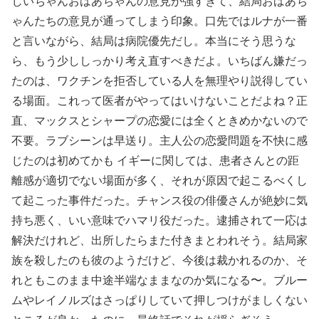
じいちゃんおばあちゃんの意見が強すぎて、結局おばあち
ゃんたちの意見が通ってしまう印象。口先ではルナが一番
と言いながら、結局は病院優先だし。本当にそう思うな
ら、もう少ししっかり考え直すべきだよ。いちばん嫌だっ
たのは、ワクチンを拒否している人を無理やり説得してい
る場面。これって医者がやってはいけないことだよね？正
直、マックスとシャープの恋愛には全くときめかないので
不要。ラブシーンは早送り。主人公の恋愛問題を不快に感
じたのは初めてかも イギーに関しては、患者さんとの距
離感が適切でない場面が多く、それが原因で起こるべくし
て起こった事件だった。チャンス役の俳優さんが絶妙に気
持ち悪く、いい意味でハマリ役だった。逮捕されて一応は
解決だけれど、出所したらまた付きまとわれそう。結局家
族を殺したのも彼のようだけど、今後は裁かれるのか、そ
れともこのまま中途半端なままなのか気になる〜。ブルー
ムやレイノルズはさっぱりしていて押しつけがましくない