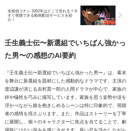
名探偵コナン 2002年はどこで見れる？今
すぐ視聴できる動画配信サービスを紹
介！
壬生義士伝〜新選組でいちばん強かっ
た男〜の感想のAI要約
『壬生義士伝〜新選組でいちばん強かった男〜』は、幕末
を舞台に新選組を題材にした感動的なドラマです。主演の
渡辺謙が演じる吉村貫一郎の人間ドラマが中心で、家族の
絆や犠牲を巧みに描写しています。家族を思う姿勢や涙を
浮かべながら娘を抱きしめるシーンは特に印象的で、視聴
者の感情を揺さぶります。また、作品はストーリーを丁寧
に展開し、個々のキャラクターに焦点を当てることで、劇
場版にはない深みを感じさせます。長い尺を活かしながら