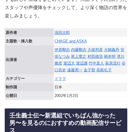
スタッフや声優陣をチェックして、より深く物語の世界を
楽しみましょう。
原作者
浅田次郎
主題歌・挿入歌
CHAGE and ASKA
伊原剛志
内藤剛志
大柴邦彦
大鶴義丹
安
倍なつみ
尾上寛之
村田雄浩
柄本明
津川
出演者
雅彦
渡辺大
渡辺謙
竹中直人
萩原流行
谷
口高史
遠藤憲一
金子賢
高島礼子
カテゴリー
ドラマ
制作国
日本
公開日
2002年1月2日
壬生義士伝〜新選組でいちばん強かった
男〜を見るのにおすすめの動画配信サービ
ス