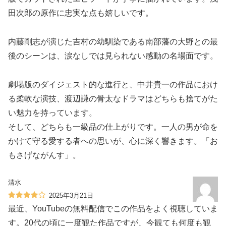
田次郎の原作に忠実な点も嬉しいです。
内藤剛志が演じた吉村の幼馴染である南部藩の大野との最
後のシーンは、涙なしでは見られない感動の名場面です。
劇場版のダイジェスト的な進行と、中井貴一の作品におけ
る柔軟な演技、渡辺謙の骨太なドラマはどちらも捨てがた
い魅力を持っています。
そして、どちらも一級品の仕上がりです。一人の男が命を
かけて守る愛する者への思いが、心に深く響きます。「お
もさげながんす」。
清水
2025年3月21日
最近、YouTubeの無料配信でこの作品をよく視聴していま
す。20代の頃に一度観た作品ですが、今観ても何度も観