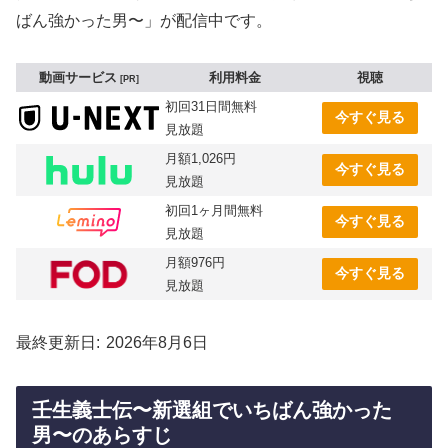
ばん強かった男〜」が配信中です。
動画サービス
利用料金
視聴
PR
初回31日間無料
今すぐ見る
見放題
月額1,026円
今すぐ見る
見放題
初回1ヶ月間無料
今すぐ見る
見放題
月額976円
今すぐ見る
見放題
最終更新日
2026年8月6日
壬生義士伝〜新選組でいちばん強かった
男〜のあらすじ