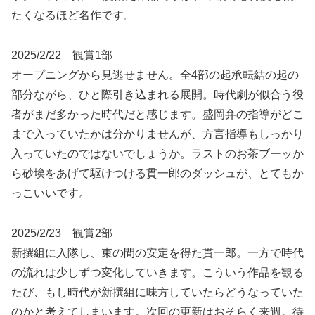
たくなるほど名作です。
2025/2/22 観賞1部
オープニングから見逃せません。全4部の起承転結の起の
部分ながら、ひと際引き込まれる展開。時代劇が似合う役
者がまだ多かった時代だと感じます。盛岡弁の指導がどこ
まで入っていたかは分かりませんが、方言指導もしっかり
入っていたのではないでしょうか。ラストのお茶ブーッか
ら砂埃をあげて駆けつける貫一郎のダッシュが、とてもか
っこいいです。
2025/2/23 観賞2部
新撰組に入隊し、束の間の安定を得た貫一郎。一方で時代
の流れは少しずつ変化していきます。こういう作品を観る
たび、もし時代が新撰組に味方していたらどうなっていた
のかと考えてしまいます。次回の更新はおそらく来週。待