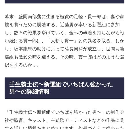
幕末、盛岡南部藩に生きる極貧の足軽・貫一郎は、妻や家
族を養うために脱藩する。近藤勇が率いる新選組に参加
し、数々の戦果を挙げていく。金への執着を持ちながら戦
い続ける貫一郎は、「人斬り貫一」との異名を取る。しか
し、坂本龍馬の助けによって薩長同盟が成立し、世間も新
選組も激変の時を迎える。その時、貫一郎はどのような選
択をするのか…。
壬生義士伝〜新選組でいちばん強かった
男〜の詳細情報
「壬生義士伝〜新選組でいちばん強かった男〜」の制作会
社や監督、キャスト、主題歌アーティストなどの作品に関
する詳しい情報をまとめています。作品づくりに携わった