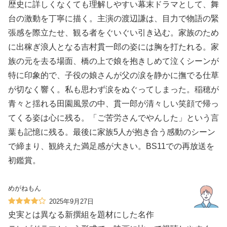
歴史に詳しくなくても理解しやすい幕末ドラマとして、舞
台の激動を丁寧に描く。主演の渡辺謙は、目力で物語の緊
張感を際立たせ、観る者をぐいぐい引き込む。家族のため
に出稼ぎ浪人となる吉村貫一郎の姿には胸を打たれる。家
族の元を去る場面、橋の上で娘を抱きしめて泣くシーンが
特に印象的で、子役の娘さんが父の涙を静かに撫でる仕草
が切なく響く。私も思わず涙をぬぐってしまった。稲穂が
青々と揺れる田園風景の中、貫一郎が清々しい笑顔で帰っ
てくる姿は心に残る。「ご苦労さんでやんした」という言
葉も記憶に残る。最後に家族5人が抱き合う感動のシーン
で締まり、観終えた満足感が大きい。BS11での再放送を
初鑑賞。
めがねもん
2025年9月27日
史実とは異なる新撰組を題材にした名作