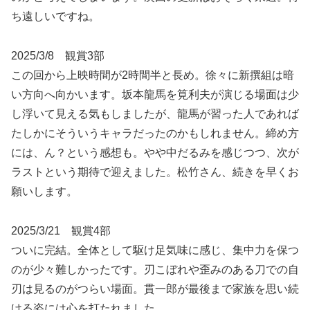
ち遠しいですね。
2025/3/8 観賞3部
この回から上映時間が2時間半と長め。徐々に新撰組は暗
い方向へ向かいます。坂本龍馬を筧利夫が演じる場面は少
し浮いて見える気もしましたが、龍馬が習った人であれば
たしかにそういうキャラだったのかもしれません。締め方
には、ん？という感想も。やや中だるみを感じつつ、次が
ラストという期待で迎えました。松竹さん、続きを早くお
願いします。
2025/3/21 観賞4部
ついに完結。全体として駆け足気味に感じ、集中力を保つ
のが少々難しかったです。刃こぼれや歪みのある刀での自
刃は見るのがつらい場面。貫一郎が最後まで家族を思い続
ける姿には心を打たれました。