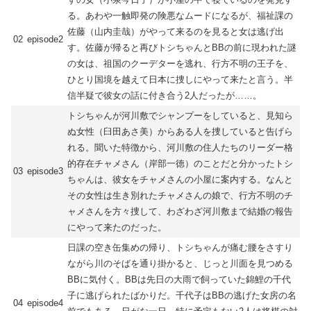
る。あわや一触即発の険悪なムードになるが、福祉課の
佐藤（山内圭哉）がやって来るのを見ると女は逃げ出
02
episode2
す。佐藤が帰ると再びトシちゃんとBBの前に現われた謎
の女は、祖国のクーデターを逃れ、行方不明の王子を、
ひとり国境を越えて日本に捜しにやって来たと言う。半
信半疑で彼女の話に付き合う2人だったが……。
トシちゃんが河川敷でシャンプーをしていると、見知ら
ぬ女性（臼田あさ美）からある人を捜していると告げら
れる。聞いた特徴から、河川敷の住人たちのリーダー格
的存在チャメさん（岸部一徳）のことだと分かったトシ
03
episode3
ちゃんは、彼女をチャメさんの小屋に案内する。なんと
その女性は生き別れたチャメさんの娘で、行方不明のチ
ャメさんを方々捜して、わざわざ河川敷まで結婚の報告
にやって来たのだった。
日課の空き缶集めの帰り、トシちゃんが痛む腰をさすり
ながら川のそばを通り掛かると、じっと川面を見つめる
BBに気付く。BBは先日の大雨で飼っていた錦鯉の千代
子に逃げられたばかりだ。千代子はBBの逃げた女房の名
04
episode4