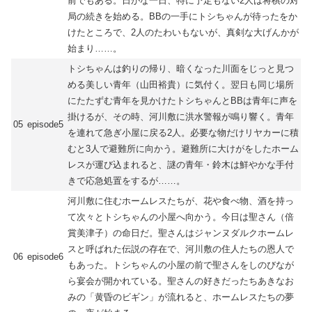
前でもある。日がな一日、特に予定もない2人は将棋の対
局の続きを始める。BBの一手にトシちゃんが待ったをか
けたところで、2人のたわいもないが、真剣な大げんかが
始まり……。
トシちゃんは釣りの帰り、暗くなった川面をじっと見つ
める美しい青年（山田裕貴）に気付く。翌日も同じ場所
にたたずむ青年を見かけたトシちゃんとBBは青年に声を
掛けるが、その時、河川敷に洪水警報が鳴り響く。青年
05
episode5
を連れて急ぎ小屋に戻る2人。必要な物だけリヤカーに積
むと3人で避難所に向かう。避難所に大けがをしたホーム
レスが運び込まれると、謎の青年・鈴木は鮮やかな手付
きで応急処置をするが……。
河川敷に住むホームレスたちが、花や食べ物、酒を持っ
て次々とトシちゃんの小屋へ向かう。今日は聖さん（倍
賞美津子）の命日だ。聖さんはジャンヌダルクホームレ
スと呼ばれた伝説の存在で、河川敷の住人たちの恩人で
06
episode6
もあった。トシちゃんの小屋の前で聖さんをしのびなが
ら宴会が開かれている。聖さんの好きだったちあきなお
みの「黄昏のビギン」が流れると、ホームレスたちの夢