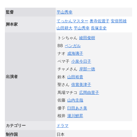
監督
平山秀幸
てっかんマスター
奥寺佐渡子
安倍照雄
脚本家
山田耕大
平山秀幸
長塚圭史
トシちゃん
綾田俊樹
BB
ベンガル
ナオ
成海璃子
ペマ子
小泉今日子
チャメさん
岸部一徳
出演者
鈴木
山田裕貴
聖さん
倍賞美津子
馬場マチコ
広岡由里子
佐藤
山内圭哉
優子
臼田あさ美
桜井
瀧川鯉昇
カテゴリー
ドラマ
制作国
日本