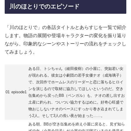
川のほとりでのエピソード
「川のほとりで」の各話タイトルとあらすじを一覧で紹介
します。物語の展開や登場キャラクターの変化を振り返り
ながら、印象的なシーンやストーリーの流れをチェックし
てみましょう。
ある日、トシちゃん（綾田俊樹）の小屋に、突如若い女
が現われる。彼女は小劇団の若手女優ナオ（成海璃子）
で、次回作でホームレスのリーダーと恋に落ちるヒロイ
ンを演じるので取材に協力してほしいというのだ。空き
01
episode1
缶集めから戻ったBB（ベンガル）も、ナオの差し出すお
土産に釣られ、ついつい協力するはめに。好奇心旺盛で
物おじしないナオのペースにすっかり巻き込まれてしま
う2人。そして3人の長い夜が始まった……。
ある朝、BBが空き缶集めを終え小屋に戻ると、見ず知ら
ずの女（小泉今日子）が小屋の中で寝ているのを発見す