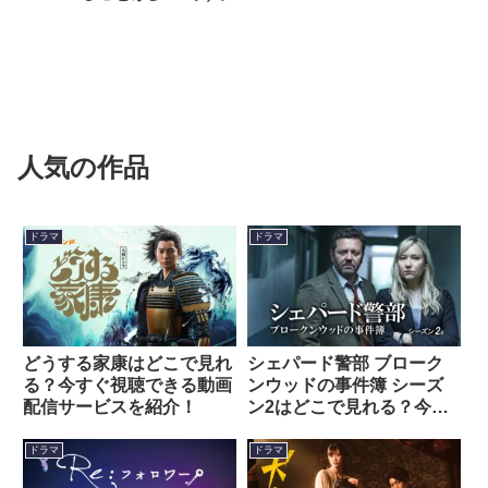
人気の作品
ドラマ
ドラマ
どうする家康はどこで見れ
シェパード警部 ブローク
る？今すぐ視聴できる動画
ンウッドの事件簿 シーズ
配信サービスを紹介！
ン2はどこで見れる？今す
ぐ視聴できる動画配信サー
ビスを紹介！
ドラマ
ドラマ