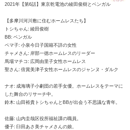
2021年【第6話】東京乾電池の綾田俊樹とベンガル
【多摩川河川敷に住むホームレスたち】
トシちゃん: 綾田俊樹
BB: ベンガル
ペマ子: 小泉今日子国籍不詳の女性
チャメさん: 岸部一徳ホームレスのリーダー
馬場マチコ: 広岡由里子女性ホームレス
聖さん: 倍賞美津子女性ホームレスのジャンヌ・ダルク
ナオ: 成海璃子小劇団の若手女優。ホームレスをテーマに
した舞台のリサーチ中。
鈴木: 山田裕貴トシちゃんとBBが出会う不思議な青年。
佐藤: 山内圭哉区役所福祉課の職員。
優子: 臼田あさ美チャメさんの娘。