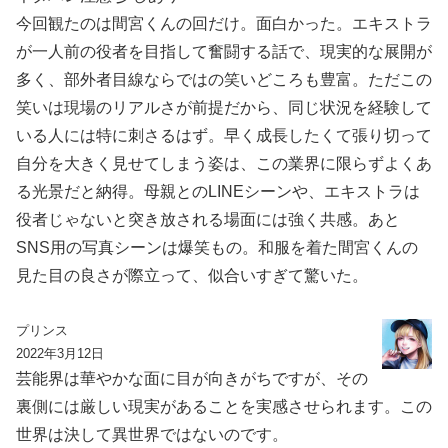
今回観たのは間宮くんの回だけ。面白かった。エキストラ
が一人前の役者を目指して奮闘する話で、現実的な展開が
多く、部外者目線ならではの笑いどころも豊富。ただこの
笑いは現場のリアルさが前提だから、同じ状況を経験して
いる人には特に刺さるはず。早く成長したくて張り切って
自分を大きく見せてしまう姿は、この業界に限らずよくあ
る光景だと納得。母親とのLINEシーンや、エキストラは
役者じゃないと突き放される場面には強く共感。あと
SNS用の写真シーンは爆笑もの。和服を着た間宮くんの
見た目の良さが際立って、似合いすぎて驚いた。
プリンス
2022年3月12日
芸能界は華やかな面に目が向きがちですが、その
裏側には厳しい現実があることを実感させられます。この
世界は決して異世界ではないのです。