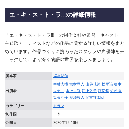
エ・キ・ス・ト・ラ!!!の詳細情報
「エ・キ・ス・ト・ラ!!!」の制作会社や監督、キャスト、
主題歌アーティストなどの作品に関する詳しい情報をまと
めています。作品づくりに携わったスタッフや声優陣をチ
ェックして、より深く物語の世界を楽しみましょう。
脚本家
岸本鮎佳
中林大樹
吉村界人
山谷花純
松尾諭
橋本
出演者
マナミ
水上京香
江上敬子
渡辺哲
笠松将
筧美和子
芹澤興人
間宮祥太朗
カテゴリー
ドラマ
制作国
日本
公開日
2020年1月16日