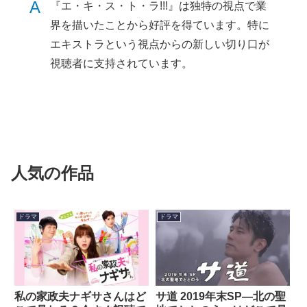
A
『エ・キ・ス・ト・ラ!!!』は独特の視点で業
界を描いたことから好評を得ています。特に
エキストラという視点からの新しい切り口が
視聴者に支持されています。
人気の作品
ドラマ
ドラマ
私の家政夫ナギサさんはど
サ道 2019年末SP―北の聖