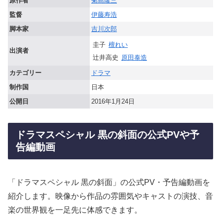
原作者
菊島隆三
監督
伊藤寿浩
脚本家
吉川次郎
圭子
檀れい
出演者
辻井高史
原田泰造
カテゴリー
ドラマ
制作国
日本
公開日
2016年1月24日
ドラマスペシャル 黒の斜面の公式PVや予
告編動画
「ドラマスペシャル 黒の斜面」の公式PV・予告編動画を
紹介します。映像から作品の雰囲気やキャストの演技、音
楽の世界観を一足先に体感できます。