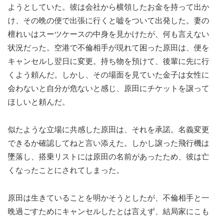
ようとしていた。彼は会社から横領したお金を持って出か
け、その晩の便で出張に行くと嘘をついて出発した。妻の
檀れいはスーツケースの中身を見かけたが、何も言えない
状況だった。空港で不倫相手が現れて困った原田は、便を
キャンセルし翌日に変更。持ち物を預けて、後輩に先に行
くよう頼んだ。しかし、その場面を見ていた金子は女性に
会わないと自分が危ないと感じ、原田にチケットを譲って
ほしいと頼んだ。
似たような立場に共感した原田は、それを承諾。名義変更
できるか確認してねと言い添えた。しかし譲った飛行機は
墜落し、搭乗リストには原田の名前があったため、彼は亡
くなったことにされてしまった。
原田は生きていることを明かそうとしたが、不倫相手と一
晩過ごすためにキャンセルしたとは言えず、結局家にこも