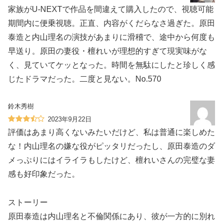
家族がU-NEXTで作品を間違えて購入したので、視聴可能
期間内に便乗視聴。正直、内容がくだらなさ過ぎた。原田
泰造と内山理名の演技があまりに滑稽で、途中から何度も
早送り。原田の妻役・檀れいが理想的すぎて現実味がな
く、見ていてケッとなった。時間を無駄にしたと珍しく感
じたドラマだった。二度と見ない。No.570
鈴木秀樹
2023年9月22日
評価はあまり高くないみたいだけど、私は普通に楽しめた
な！内山理名の嫌な役がピッタリだったし、原田泰造のダ
メっぷりにはイライラもしたけど、檀れいさんの完璧な妻
感も好印象だった。
ストーリー
原田泰造は内山理名と不倫関係にあり、彼が一方的に別れ