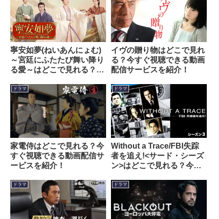
寧安如夢(ねいあんにょむ)
イヴの贈り物はどこで見れ
～宮廷にふたたび舞い降り
る？今すぐ視聴できる動画
る愛～はどこで見れる？今
配信サービスを紹介！
すぐ視聴できる動画配信サ
ービスを紹介！
ドラマ
ドラマ
家電侍はどこで見れる？今
Without a Trace/FBI失踪
すぐ視聴できる動画配信サ
者を追え!<サード・シーズ
ービスを紹介！
ン>はどこで見れる？今す
ぐ視聴できる動画配信サー
ビスを紹介！
ドラマ
ドラマ