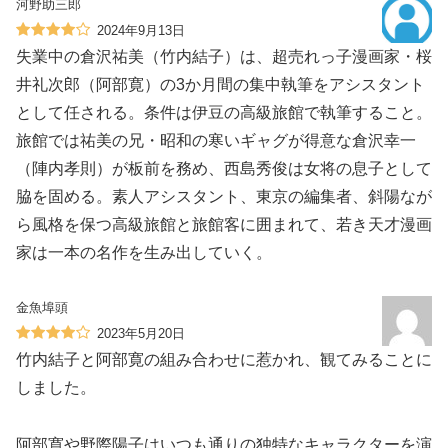
河野助三郎
2024年9月13日
失業中の倉沢祐美（竹内結子）は、超売れっ子漫画家・桜
井礼次郎（阿部寛）の3か月間の集中執筆をアシスタント
として任される。条件は伊豆の高級旅館で執筆すること。
旅館では祐美の兄・昭和の寒いギャグが得意な倉沢幸一
（陣内孝則）が板前を務め、西島秀俊は女将の息子として
脇を固める。素人アシスタント、東京の編集者、斜陽なが
ら風格を保つ高級旅館と旅館客に囲まれて、若き天才漫画
家は一本の名作を生み出していく。
金魚埠頭
2023年5月20日
竹内結子と阿部寛の組み合わせに惹かれ、観てみることに
しました。
阿部寛や野際陽子はいつも通りの独特なキャラクターを演