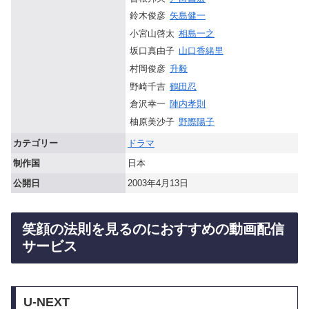
鈴木俊彦
矢島健一
小宮山啓太
相島一之
坂口真由子
山口香緒里
村岡俊彦
升毅
野崎千吉
鶴田忍
倉沢幸一
陣内孝則
柚原美沙子
野際陽子
カテゴリー
ドラマ
制作国
日本
公開日
2003年4月13日
笑顔の法則を見るのにおすすめの動画配信
サービス
U-NEXT