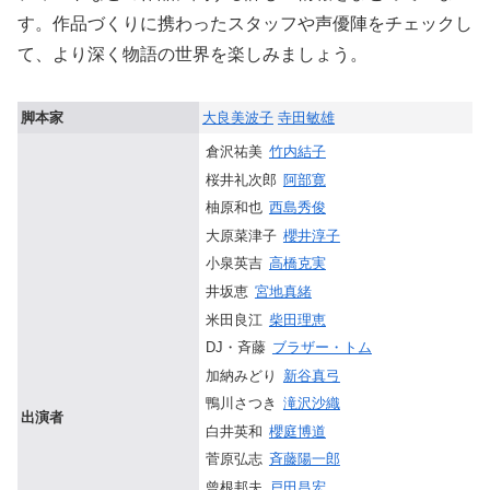
す。作品づくりに携わったスタッフや声優陣をチェックし
て、より深く物語の世界を楽しみましょう。
脚本家
大良美波子
寺田敏雄
倉沢祐美
竹内結子
桜井礼次郎
阿部寛
柚原和也
西島秀俊
大原菜津子
櫻井淳子
小泉英吉
高橋克実
井坂恵
宮地真緒
米田良江
柴田理恵
DJ・斉藤
ブラザー・トム
加納みどり
新谷真弓
鴨川さつき
滝沢沙織
出演者
白井英和
櫻庭博道
菅原弘志
斉藤陽一郎
曾根邦夫
戸田昌宏