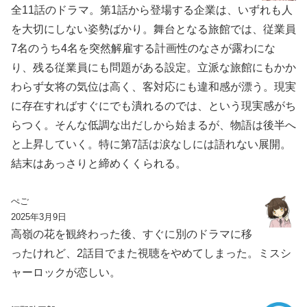
全11話のドラマ。第1話から登場する企業は、いずれも人
を大切にしない姿勢ばかり。舞台となる旅館では、従業員
7名のうち4名を突然解雇する計画性のなさが露わにな
り、残る従業員にも問題がある設定。立派な旅館にもかか
わらず女将の気位は高く、客対応にも違和感が漂う。現実
に存在すればすぐにでも潰れるのでは、という現実感がち
らつく。そんな低調な出だしから始まるが、物語は後半へ
と上昇していく。特に第7話は涙なしには語れない展開。
結末はあっさりと締めくくられる。
ぺご
2025年3月9日
高嶺の花を観終わった後、すぐに別のドラマに移
ったけれど、2話目でまた視聴をやめてしまった。ミスシ
ャーロックが恋しい。