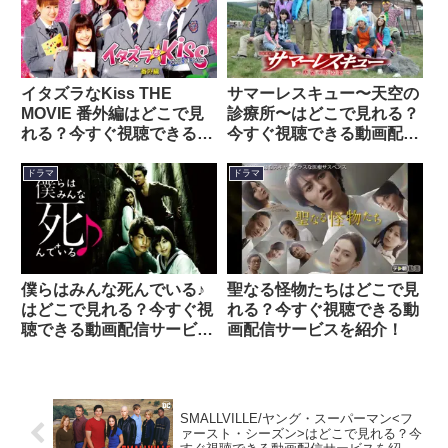
イタズラなKiss THE
サマーレスキュー〜天空の
MOVIE 番外編はどこで見
診療所〜はどこで見れる？
れる？今すぐ視聴できる動
今すぐ視聴できる動画配信
画配信サービスを紹介！
サービスを紹介！
ドラマ
ドラマ
僕らはみんな死んでいる♪
聖なる怪物たちはどこで見
はどこで見れる？今すぐ視
れる？今すぐ視聴できる動
聴できる動画配信サービス
画配信サービスを紹介！
を紹介！
SMALLVILLE/ヤング・スーパーマン<フ
ァースト・シーズン>はどこで見れる？今