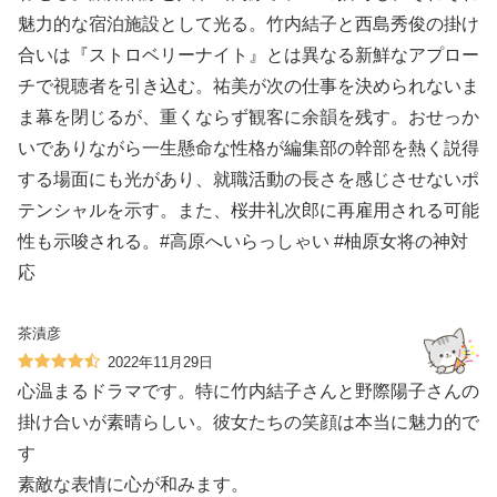
魅力的な宿泊施設として光る。竹内結子と西島秀俊の掛け
合いは『ストロベリーナイト』とは異なる新鮮なアプロー
チで視聴者を引き込む。祐美が次の仕事を決められないま
ま幕を閉じるが、重くならず観客に余韻を残す。おせっか
いでありながら一生懸命な性格が編集部の幹部を熱く説得
する場面にも光があり、就職活動の長さを感じさせないポ
テンシャルを示す。また、桜井礼次郎に再雇用される可能
性も示唆される。#高原へいらっしゃい #柚原女将の神対
応
茶漬彦
2022年11月29日
心温まるドラマです。特に竹内結子さんと野際陽子さんの
掛け合いが素晴らしい。彼女たちの笑顔は本当に魅力的で
す️
素敵な表情に心が和みます。