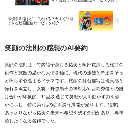
すぐ視聴できる動画配信サービスを紹
介！
探偵学園Qはどこで見れる？今すぐ視聴
できる動画配信サービスを紹介！
笑顔の法則の感想のAI要約
笑顔の法則は、竹内結子演じる祐美と阿部寛演じる桜井の
創作と旅館の温かな人情を軸に、現代の孤独と希望をそっ
と照らす心温まるドラマです。旅館の舞台描写は現実感と
憧れを両立し、女将・野際陽子の神対応や西島秀俊との掛
け合いが印象的。11話を通じて笑顔が人を動かす力を静
かに示し、特に第7話の涙を誘う展開が光ります。結末は
あっさりながら祐美の未来へ希望を残す余韻があり、再視
聴したくなる名作でした。