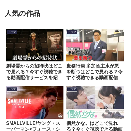
人気の作品
ドラマ
ドラマ
劇場霊からの招待状はどこ
庶務行員 多加賀主水が悪
で見れる？今すぐ視聴でき
を断つはどこで見れる？今
る動画配信サービスを紹
すぐ視聴できる動画配信サ
介！
ービスを紹介！
ドラマ
ドラマ
SMALLVILLE/ヤング・ス
偶然かな。はどこで見れ
ーパーマン<フォース・シ
る？今すぐ視聴できる動画