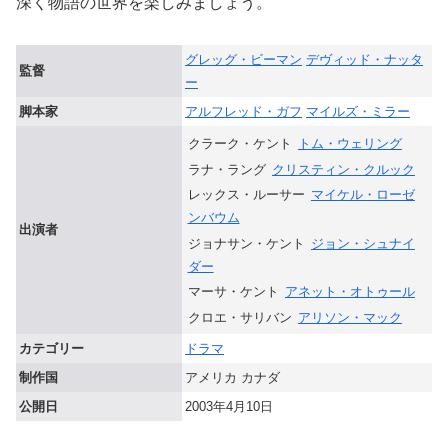
深く物語の世界を楽しみましょう。
グレッグ・ビーマン
デヴィッド・ナッタ
監督
ー
脚本家
アルフレッド・ガフ
マイルズ・ミラー
クラーク・ケント
トム・ウェリング
ラナ・ラング
クリスティン・クルック
レックス・ルーサー
マイケル・ローゼ
ンバウム
出演者
ジョナサン・ケント
ジョン・シュナイ
ダー
マーサ・ケント
アネット・オトゥール
クロエ・サリバン
アリソン・マック
カテゴリー
ドラマ
制作国
アメリカ カナダ
公開日
2003年4月10日