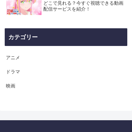
どこで見れる？今すぐ視聴できる動画
配信サービスを紹介！
カテゴリー
アニメ
ドラマ
映画