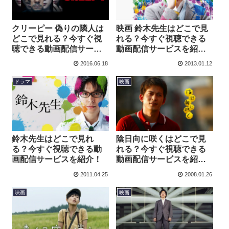
クリーピー 偽りの隣人は
映画 鈴木先生はどこで見
どこで見れる？今すぐ視
れる？今すぐ視聴できる
聴できる動画配信サービ
動画配信サービスを紹
スを紹介！
介！
2016.06.18
2013.01.12
ドラマ
映画
陰日向に咲くはどこで見
鈴木先生はどこで見れ
れる？今すぐ視聴できる
る？今すぐ視聴できる動
動画配信サービスを紹
画配信サービスを紹介！
介！
2011.04.25
2008.01.26
映画
映画