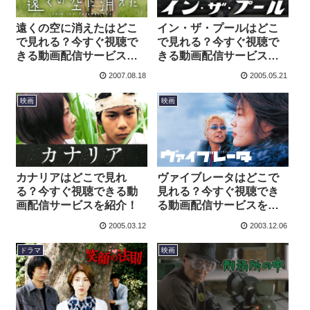
遠くの空に消えたはどこ
イン・ザ・プールはどこ
で見れる？今すぐ視聴で
で見れる？今すぐ視聴で
きる動画配信サービスを
きる動画配信サービスを
紹介！
紹介！
2007.08.18
2005.05.21
映画
映画
カナリアはどこで見れ
ヴァイブレータはどこで
る？今すぐ視聴できる動
見れる？今すぐ視聴でき
画配信サービスを紹介！
る動画配信サービスを紹
介！
2005.03.12
2003.12.06
ドラマ
映画