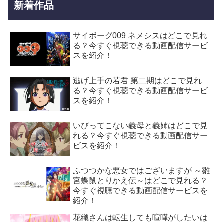
新着作品
サイボーグ009 ネメシスはどこで見れ
る？今すぐ視聴できる動画配信サービ
スを紹介！
逃げ上手の若君 第二期はどこで見れ
る？今すぐ視聴できる動画配信サービ
スを紹介！
いびってこない義母と義姉はどこで見
れる？今すぐ視聴できる動画配信サー
ビスを紹介！
ふつつかな悪女ではございますが ～雛
宮蝶鼠とりかえ伝～はどこで見れる？
今すぐ視聴できる動画配信サービスを
紹介！
花織さんは転生しても喧嘩がしたいは