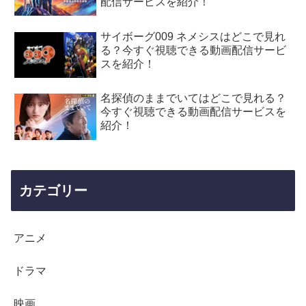
配信サービスを紹介！
サイボーグ009 ネメシスはどこで見れ
る？今すぐ視聴できる動画配信サービ
スを紹介！
名探偵のままでいてはどこで見れる？
今すぐ視聴できる動画配信サービスを
紹介！
カテゴリー
アニメ
ドラマ
映画