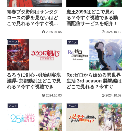
青春ブタ野郎はサンタク
魔王2099はどこで見れ
ロースの夢を見ないはど
る？今すぐ視聴できる動
こで見れる？今すぐ視聴
画配信サービスを紹介！
できる動画配信サービス
2025.07.05
2024.10.12
を紹介！
アニメ
アニメ
るろうに剣心 -明治剣客浪
Re:ゼロから始める異世界
漫譚- 京都動乱はどこで見
生活 3rd season 襲撃編は
れる？今すぐ視聴できる
どこで見れる？今すぐ視
動画配信サービスを紹
聴できる動画配信サービ
2024.10.03
2024.10.02
介！
スを紹介！
アニメ
アニメ