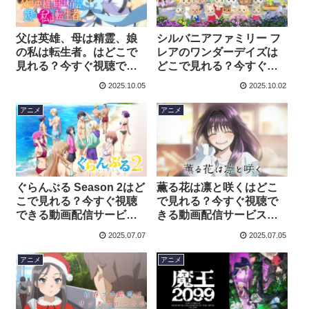
父は英雄、母は精霊、娘
シルバニアファミリー フ
の私は転生者。はどこで
レアのワンダーデイズは
見れる？今すぐ視聴でき
どこで見れる？今すぐ視
る動画配信サービスを紹
聴できる動画配信サービ
2025.10.05
2025.10.02
介！
スを紹介！
アニメ
アニメ
ぐらんぶる Season 2はど
薫る花は凛と咲くはどこ
こで見れる？今すぐ視聴
で見れる？今すぐ視聴で
できる動画配信サービス
きる動画配信サービスを
を紹介！
紹介！
2025.07.07
2025.07.05
アニメ
アニメ