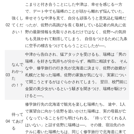
こまりと付き合うことにした中津は、幸せを感じる一方
で、デート中でも瑞稀のことが頭から離れず悩んでいた。
強くし
幸せそうな中津を見て、自分も頑張ろうと意気込む瑞稀だ
02
てくだ
ったが、佐野の高跳びを長く取材している記者の烏丸に佐
さい！
野の最新情報を先取りされるだけではなく、佐野への気持
ちも見抜かれて動揺してしまう。 自信をつけるために九条
に空手の稽古をつけてもらうことにしたが──。
中津から告白され、猛アタックを受けるも、瑞稀は「男の
瑞稀」を好きな気持ちが分からず、梅田に相談する。 そん
なんで
な中、修学旅行の行き先が北海道に決まり、佐野の故郷が
わかっ
03
札幌だと知った瑞稀。佐野の家族が気になり、実家につい
た
て聞こうとするがはぐらかされてしまう。 翌日、校門前に
の！？
金髪の美少女がいるという騒ぎを聞きつけ、瑞稀が駆けつ
けると──。
修学旅行先の北海道で観光を楽しむ瑞稀たち。 途中、1人
で展望台に向かう佐野を追いかけた瑞稀は、実の母親が亡
待って
くなっていることを打ち明けられる。「待っててくれる人
04
てあげ
はいない」と話す佐野に瑞稀は──。 その後、宿泊先のホ
る
テルに着いた瑞稀たちは、同じく修学旅行で北海道に来て