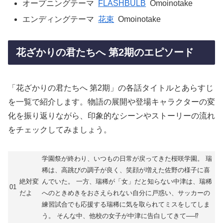
オープニングテーマ
FLASHBULB
Omoinotake
エンディングテーマ
花束
Omoinotake
花ざかりの君たちへ 第2期のエピソード
「花ざかりの君たちへ 第2期」の各話タイトルとあらすじ
を一覧で紹介します。物語の展開や登場キャラクターの変
化を振り返りながら、印象的なシーンやストーリーの流れ
をチェックしてみましょう。
学園祭が終わり、いつもの日常が戻ってきた桜咲学園。 瑞
稀は、高跳びの調子が良く、笑顔が増えた佐野の様子に喜
絶対変
んでいた。 一方、瑞稀が「女」だと知らない中津は、瑞稀
01
だよ
へのときめきをおさえられない自分に戸惑い、サッカーの
練習試合でも応援する瑞稀に気を取られてミスをしてしま
う。 そんな中、他校の女子が中津に告白してきて──⁉