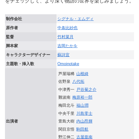
をチェックして、より深く物語の世界を楽しみましょう。
制作会社
シグナル・エムディ
原作者
中条比紗也
監督
竹村菜月
脚本家
吉岡たかを
キャラクターデザイナー
蘇詩宜
主題歌・挿入歌
Omoinotake
芦屋瑞稀
山根綺
佐野泉
八代拓
中津秀一
戸谷菊之介
難波南
梅原裕一郎
梅田北斗
福山潤
中央千里
川島零士
萱島大樹
内山昂輝
出演者
関目京悟
駒田航
野江伸二
古屋亜南