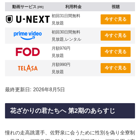
動画サービス
利用料金
視聴
PR
初回31日間無料
今すぐ見る
見放題
初回30日間無料
今すぐ見る
見放題,レンタル
月額976円
今すぐ見る
見放題
月額990円
今すぐ見る
見放題
最終更新日
2026年8月5日
花ざかりの君たちへ 第2期のあらすじ
憧れの走高跳選手、佐野泉に会うために性別を偽り全寮制