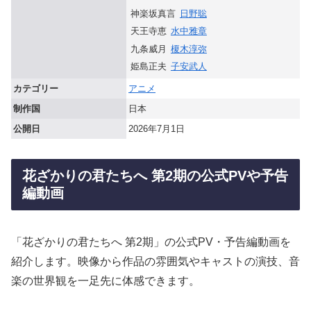
神楽坂真言
日野聡
天王寺恵
水中雅章
九条威月
榎木淳弥
姫島正夫
子安武人
カテゴリー
アニメ
制作国
日本
公開日
2026年7月1日
花ざかりの君たちへ 第2期の公式PVや予告
編動画
「花ざかりの君たちへ 第2期」の公式PV・予告編動画を
紹介します。映像から作品の雰囲気やキャストの演技、音
楽の世界観を一足先に体感できます。