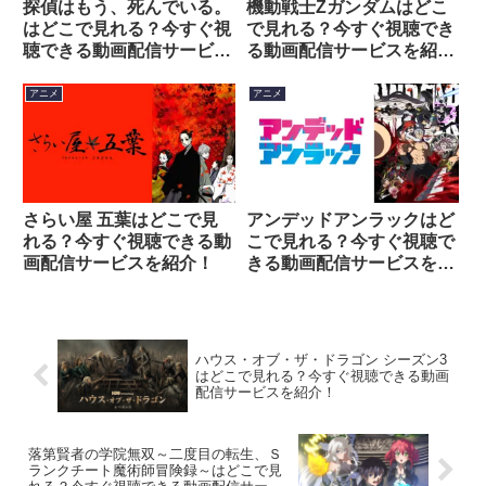
探偵はもう、死んでいる。
機動戦士Zガンダムはどこ
はどこで見れる？今すぐ視
で見れる？今すぐ視聴でき
聴できる動画配信サービス
る動画配信サービスを紹
を紹介！
介！
アニメ
アニメ
さらい屋 五葉はどこで見
アンデッドアンラックはど
れる？今すぐ視聴できる動
こで見れる？今すぐ視聴で
画配信サービスを紹介！
きる動画配信サービスを紹
介！
ハウス・オブ・ザ・ドラゴン シーズン3
はどこで見れる？今すぐ視聴できる動画
配信サービスを紹介！
落第賢者の学院無双～二度目の転生、Ｓ
ランクチート魔術師冒険録～はどこで見