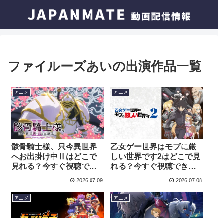
ファイルーズあいの出演作品一覧
アニメ
アニメ
骸骨騎士様、只今異世界
乙女ゲー世界はモブに厳
へお出掛け中Ⅱはどこで
しい世界です2はどこで見
見れる？今すぐ視聴でき
れる？今すぐ視聴できる
る動画配信サービスを紹
動画配信サービスを紹
2026.07.09
2026.07.08
介！
介！
アニメ
アニメ