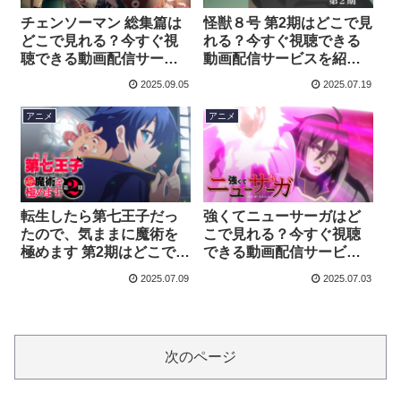
チェンソーマン 総集篇は
怪獣８号 第2期はどこで見
どこで見れる？今すぐ視
れる？今すぐ視聴できる
聴できる動画配信サービ
動画配信サービスを紹
スを紹介！
介！
2025.09.05
2025.07.19
アニメ
アニメ
転生したら第七王子だっ
強くてニューサーガはど
たので、気ままに魔術を
こで見れる？今すぐ視聴
極めます 第2期はどこで見
できる動画配信サービス
れる？今すぐ視聴できる
を紹介！
2025.07.09
2025.07.03
動画配信サービスを紹
介！
次のページ