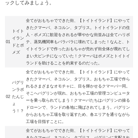
ックしてみましょう。
全てがおもちゃでできた街、【トイトイランド】にやって
きたクマーバ、ネコルン、タブリス。トイトイランドの住
トイト
人・ポメズに歓迎をされるが華やかな街並みは全てハリボ
イラン
01
テ、蒸気機関車もバラバラに壊れてしまった！なんと、ト
ドとポ
イトイランドで作ったおもちゃが売れず街全体が廃れてし
メズ
まい大ピンチになっていた！クマーバはポメズとトイトイ
ランドを助けることを約束するのだった。
全てがおもちゃでできた街、【トイトイランド】にやって
きたクマーバ、ネコルン、タブリス。おもちゃ工場で作ら
バグリ
れるさまざまなオモチャに、目を輝かせるクマーバ一同。
ンラボ
そこへバグリンが現れ、おもちゃ工場の管理コンピュータ
02
たんじ
ーを乗っ取られてしまう！クマーバたちはバグリンの操る
ょ
ドローンで、ランドの各地に飛ばされてしまう。バグリン
う！？
からおもちゃ工場を取り返すため、各エリアを通りながら
工場を目指すことに。
全てがおもちゃでできた街、【トイトイランド】にやって
きたクマーバ、ネコルン、タブリス。バグリンに支配され