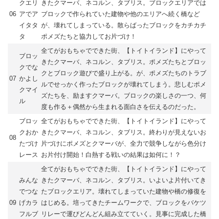
クエリ
きたクマーバ、ネコルン、タブリス。ブロックエリアでは
06
アでア
ブロックで作られていた建物や他のエリアへ続く橋など
イタタ
が、壊れてしまっている。散らばったブロックをカチカチ
タ
ポメズたちと協力してお片づけ！
全てがおもちゃでできた街、【トイトイランド】にやって
ブロッ
きたクマーバ、ネコルン、タブリス。ポメズたちとブロッ
クでな
クとブロック遊びで盛り上がる。が、ポメズたちのトラブ
07
かよし
ルでせっかく作ったブロックが壊れてしまう。悲しむポメ
クマイ
ズたちを、励ますクマーバ。ブロックの楽しさの一つ、何
ル
度も作る＋偶然から生まれる面白さを伝えるのだった。
ブロッ
全てがおもちゃでできた街、【トイトイランド】にやって
クおか
きたクマーバ、ネコルン、タブリス。終わりが見えないお
08
たづけ
片づけにポメズとクマーバが、全力で競争しながら色分け
レース
お片付け開始！白熱する戦いの結果は如何に！？
全てがおもちゃでできた街、【トイトイランド】にやって
みんな
きたクマーバ、ネコルン、タブリス。いよいよ片付いてき
でつな
たブロックエリア。壊れてしまっていた建物や橋の修復を
09
げカラ
はじめる。培ってきたチームワークで、ブロックをバケツ
フルブ
リレーで運びどんどん組み立てていく。見事に完成した橋