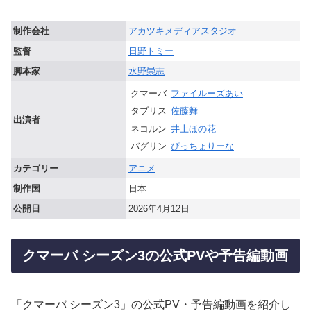
制作会社
アカツキメディアスタジオ
監督
日野トミー
脚本家
水野崇志
クマーバ
ファイルーズあい
タブリス
佐藤舞
出演者
ネコルン
井上ほの花
バグリン
ぴっちょりーな
カテゴリー
アニメ
制作国
日本
公開日
2026年4月12日
クマーバ シーズン3の公式PVや予告編動画
「クマーバ シーズン3」の公式PV・予告編動画を紹介し