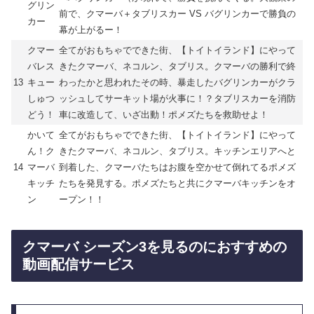
グリン
前で、クマーバ＋タブリスカー VS バグリンカーで勝負の
カー
幕が上がるー！
クマー
全てがおもちゃでできた街、【トイトイランド】にやって
バレス
きたクマーバ、ネコルン、タブリス。クマーバの勝利で終
13
キュー
わったかと思われたその時、暴走したバグリンカーがクラ
しゅつ
ッシュしてサーキット場が火事に！？タブリスカーを消防
どう！
車に改造して、いざ出動！ポメズたちを救助せよ！
かいて
全てがおもちゃでできた街、【トイトイランド】にやって
ん！ク
きたクマーバ、ネコルン、タブリス。キッチンエリアへと
14
マーバ
到着した、クマーバたちはお腹を空かせて倒れてるポメズ
キッチ
たちを発見する。ポメズたちと共にクマーバキッチンをオ
ン
ープン！！
クマーバ シーズン3を見るのにおすすめの
動画配信サービス