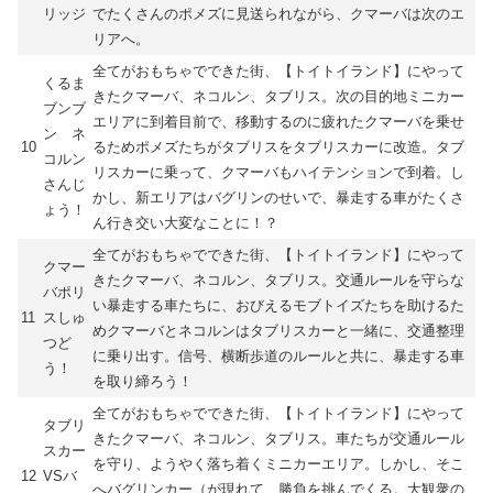
リッジ
でたくさんのポメズに見送られながら、クマーバは次のエ
リアへ。
全てがおもちゃでできた街、【トイトイランド】にやって
くるま
きたクマーバ、ネコルン、タブリス。次の目的地ミニカー
ブンブ
エリアに到着目前で、移動するのに疲れたクマーバを乗せ
ン ネ
10
るためポメズたちがタブリスをタブリスカーに改造。タブ
コルン
リスカーに乗って、クマーバもハイテンションで到着。し
さんじ
かし、新エリアはバグリンのせいで、暴走する車がたくさ
ょう！
ん行き交い大変なことに！？
全てがおもちゃでできた街、【トイトイランド】にやって
クマー
きたクマーバ、ネコルン、タブリス。交通ルールを守らな
バポリ
い暴走する車たちに、おびえるモブトイズたちを助けるた
11
スしゅ
めクマーバとネコルンはタブリスカーと一緒に、交通整理
つど
に乗り出す。信号、横断歩道のルールと共に、暴走する車
う！
を取り締ろう！
全てがおもちゃでできた街、【トイトイランド】にやって
タブリ
きたクマーバ、ネコルン、タブリス。車たちが交通ルール
スカー
を守り、ようやく落ち着くミニカーエリア。しかし、そこ
12
VSバ
へバグリンカー（が現れて、勝負を挑んでくる。大観衆の