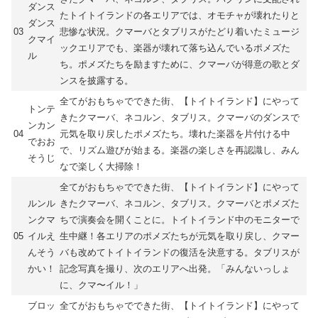
ダンス
たトイトイランドの各エリアでは、オモチャが壊れたりと
ダンス
03
悲惨な状況。クマーバとタブリスがたどり着いたミュージ
クマイ
ックエリアでも、楽器が壊れて落ち込んでいるポメズた
ル
ち。ポメズたちを励ますために、クマーバが得意の歌とダ
ンスを披露する。
全てがおもちゃでできた街、【トイトイランド】にやって
トンテ
きたクマーバ、ネコルン、タブリス。クマーバのダンスで
ンカン
04
元気を取り戻したポメズたち。壊れた楽器を片付ける中
でおお
で、リズム遊びが始まる。楽器の楽しさを再認識し、みん
そうじ
なで楽しく大掃除！
全てがおもちゃでできた街、【トイトイランド】にやって
ルンル
きたクマーバ、ネコルン、タブリス。クマーバとポメズた
ンクマ
ちで演奏会を開くことに。トイトイランド中のモニターで
05
イルえ
生中継！各エリアのポメズたちが元気を取り戻し、クマー
んそう
バも改めてトイトイランドの復活を決意する。タブリスが
かい！
記念写真を撮り、次のエリアへ出発。「みんないっしょ
に、クマ〜イル！」
ブロッ
全てがおもちゃでできた街、【トイトイランド】にやって