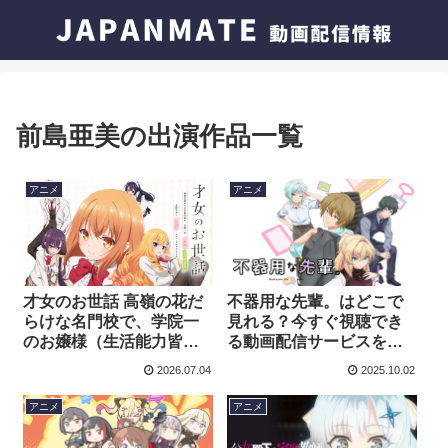
前島亜美の出演作品一覧
アニメ
アニメ
才女のお世話 高嶺の花だ
不器用な先輩。はどこで
らけな名門校で、学院一
見れる？今すぐ視聴でき
のお嬢様（生活能力皆
る動画配信サービスを紹
無）を陰ながらお世話す
介！
2026.07.04
2025.10.02
ることになりましたはど
こで見れる？今すぐ視聴
アニメ
アニメ
できる動画配信サービス
を紹介！