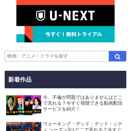
新着作品
今、不倫が問題ではありませんはどこ
で見れる？今すぐ視聴できる動画配信
サービスを紹介！
ウォーキング・デッド：デッド・シテ
ィ シーズン3はどこで見れる？今すぐ