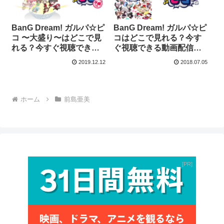
BanG Dream! ガルパ☆ピ
BanG Dream! ガルパ☆ピ
コ 〜大盛り〜はどこで見
コはどこで見れる？今す
れる？今すぐ視聴できる
ぐ視聴できる動画配信サ
動画配信サービスを紹
ービスを紹介！
2019.12.12
2018.07.05
介！
ホーム
前島亜美
PR