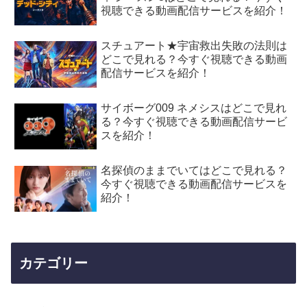
視聴できる動画配信サービスを紹介！
スチュアート★宇宙救出失敗の法則は
どこで見れる？今すぐ視聴できる動画
配信サービスを紹介！
サイボーグ009 ネメシスはどこで見れ
る？今すぐ視聴できる動画配信サービ
スを紹介！
名探偵のままでいてはどこで見れる？
今すぐ視聴できる動画配信サービスを
紹介！
カテゴリー