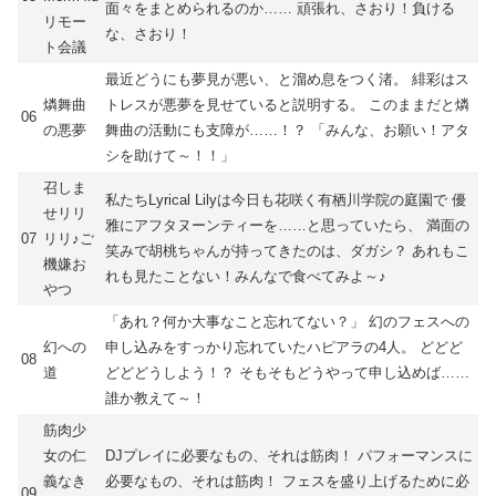
面々をまとめられるのか…… 頑張れ、さおり！負ける
リモー
な、さおり！
ト会議
最近どうにも夢見が悪い、と溜め息をつく渚。 緋彩はス
燐舞曲
トレスが悪夢を見せていると説明する。 このままだと燐
06
の悪夢
舞曲の活動にも支障が……！？ 「みんな、お願い！アタ
シを助けて～！！」
召しま
私たちLyrical Lilyは今日も花咲く有栖川学院の庭園で 優
せリリ
雅にアフタヌーンティーを……と思っていたら、 満面の
07
リリ♪ご
笑みで胡桃ちゃんが持ってきたのは、ダガシ？ あれもこ
機嫌お
れも見たことない！みんなで食べてみよ～♪
やつ
「あれ？何か大事なこと忘れてない？」 幻のフェスへの
幻への
申し込みをすっかり忘れていたハピアラの4人。 どどど
08
道
どどどうしよう！？ そもそもどうやって申し込めば……
誰か教えて～！
筋肉少
女の仁
DJプレイに必要なもの、それは筋肉！ パフォーマンスに
義なき
必要なもの、それは筋肉！ フェスを盛り上げるために必
09