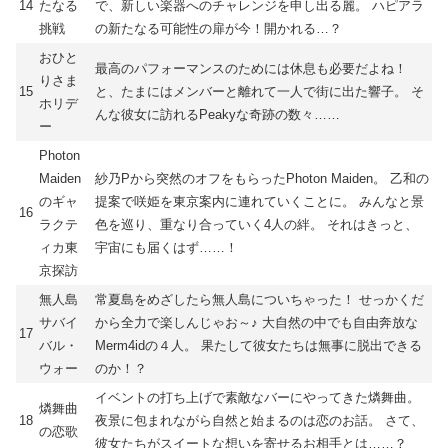
14
たなる
で、新しい楽器へのチャレンジを申し出る麗。 ハピアラ
挑戦
の新たなる可能性の扉が今！開かれる…？
おひと
最高のパフォーマンスのためには休息も必要だよね！
りさま
15
と、たまにはメンバーと離れて一人で街に出た響子。 そ
ホリデ
んな彼女に訪れるPeakyな奇跡の数々……
ー
Photon
Maiden
紗乃Pから突然のオフをもらったPhoton Maiden。 乙和の
のギャ
提案で咲姫を東京案内に連れていくことに。 みんなと景
16
ラクテ
色を巡り、重なり合っていく4人の絆。 それはきっと、
ィカ東
宇宙にも届くはず……！
京探訪
無人島
常夏島をめざしたら無人島についちゃった！ せっかくだ
サバイ
から全力で楽しんじゃお～♪ 大自然の中でも自由奔放な
17
バル・
Merm4idの４人。 果たして彼女たちは無事に脱出できる
ウォー
のか！？
イベントの打ち上げで素敵なバーにやってきた燐舞曲。
燐舞曲
18
夜景に包まれながら自然と始まるのは恋のお話。 さて、
の恋歌
彼女たちがスイートな想いを寄せるお相手とは……？