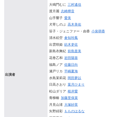
大鳴門むに
三村遙佳
渡月麗
志崎樺音
山手響子
愛美
犬寄しのぶ
高木美佑
笹子・ジェニファー・由香
小泉萌香
清水絵空
倉知玲鳳
出雲咲姫
紡木吏佐
新島衣舞紀
前島亜美
花巻乙和
岩田陽葵
福島ノア
佐藤日向
瀬戸リカ
平嶋夏海
出演者
水島茉莉花
岡田夢以
日高さおり
葉月ひまり
松山ダリア
根岸愛
青柳椿
加藤里保菜
月見山渚
大塚紗英
矢野緋彩
もものはるな