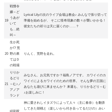
戦慄令
嬢～ど
Lyrical Lilyの次のライブ会場は教会♪ みんなで張り切って
うあが
19
準備を始めるが、 そこに怪奇現象の数々が襲いかかる！
いて
彼女たちの祈りは天に届くのか……？
も…絶
叫～
生か死
か!? 荒
20
野の果
りんく、荒野を走れ。
てはＤ
の戦場
りりか
みなさん、お元気ですか？福島ノアです。 カワイイのカ
るどり
ワイイによるカワイイのための世界。 そんな夢の王国に
21
～む♪ノ
あなたも遊びに来ませんか？ 来週も、りりかるどり～む
アノア
♪お楽しみに！
ランド
神に愛されしイタズラによって人々（主に春奈）を翻弄
してきた胡桃と（楽しいから付き合ってるだけの）みい
緋彩呪