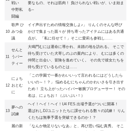
戦い
要なもの、それは筋肉！ 負けられない戦いが、いま始ま
中野私
る--
闘編
歌声 ひ
イイ声出すための情報交換しよ♪」 りんくのそんな呼び
10
みつ会
かけで集まった面々が 持ち寄ったアイテムにはある共通
議
点が。 「私に任せて！」そこに愛莉も参戦し……
大鳴門むには運命に導かれ、未踏の地を訪れる。 そこで
せんと
待ち受けていた犬寄しのぶの案内により、 むには多くの
11
うパー
仲間と出会い、冒険を進めていく。 その先で彼女たちを
ティー
待ち受けているものとは……
「この学園で一番かわいいって言われるにはどうしたら
にょち
いいの～！？」 悩めるむにちゃんのかわいさを引き出す
12
おとむ
ため！ 立ち上がったハイパー敏腕プロデューサー！ その
に
名は、にょちお！（ぷいぷい！）
ヘイ！ヘイ！ヘイ！U4 FES.出場予選がついに開幕！
夢への
13
選ばれしDJユニットたちに課せられる数々の試練！ りん
試練
くたちは無事予選を突破できるのか！？
麗の新
「なんか物足りないなあ」と、再び思い悩む真秀。 そこ