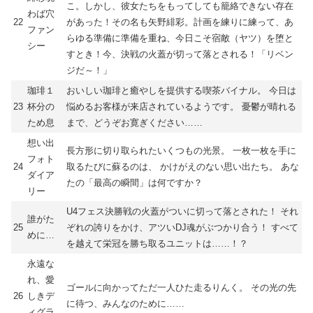
こ。しかし、彼女たちをもってしても籠絡できない存在
わば穴
22
があった！その名も矢野緋彩。計画を練りに練って、あ
ファン
らゆる準備に準備を重ね、今日こそ宿敵（ヤツ）を堕と
シー
すとき！今、決戦の火蓋が切って落とされる！「リベン
ジだ～！」
珈琲１
おいしい珈琲と癒やしを提供する喫茶バイナル。 今日は
23
杯分の
悩めるお客様が来店されているようです。 憂鬱が晴れる
ため息
まで、どうぞお寛ぎください……
想い出
長方形に切り取られたいくつもの光景。 一枚一枚を手に
フォト
24
取るたびに蘇るのは、 かけがえのない思い出たち。 あな
ダイア
たの「最高の瞬間」は何ですか？
リー
U4フェス決勝戦の火蓋がついに切って落とされた！ それ
誰がた
25
ぞれの誇りをかけ、アツいDJ魂がぶつかり合う！ すべて
めに…
を越えて栄冠を勝ち取るユニットは……！？
永遠な
れ、愛
ゴールに向かってただ一人ひた走るりんく。 その光の先
26
しきデ
に待つ、みんなのために……
ィグラ