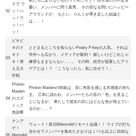
私たちに足りないものって何だろう？ 自分達の力不足を
スで ウ
憂い、メンバーに問う真秀。 その切なる問いにハッピー
02
ッ！ハ
アラウンドが、 もとい、りんくが導き足した結論と
ッ！ウ
は……！
ッ！ハ
ッ！
ピキピ
キのド
とどまるところを知らないPeaky P-keyの人気。 それは
キド
学外へも広がり、メディアが殺到！ 嬉しいけどこれじゃ
03
キ！替
練習もままならない……。 その時、絵空が提案したアイ
え玉大
デアとは！？ 「こうなったら…私に任せて！」
作戦
Photon
Photon Maidenの咲姫は、音に色彩を感じる共感覚の持ち
Maiden
主。 乙和に請われ、メンバーたちの音の「色」を見るこ
04
のコズ
とになるが、 果たして彼女の目にはどんな色が視えてい
ミック
るのか……？
色診断
テンア
ウェ～イ！第1回Merm4idリモート会議！！ ライブの打ち
ゲ！
合わせでメンバーを集めたさおりは いつも以上に自由な
05
Merm4id