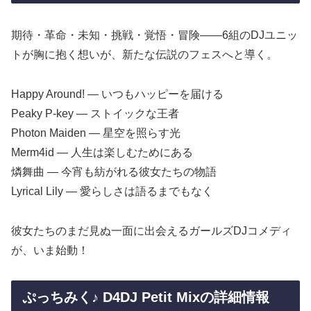
期待・革命・未知・挑戦・覚悟・冒険――6組のDJユニッ
トが胸に抱く想いが、新たな伝説のフェスへと導く。
Happy Around! — いつもハッピーを届ける
Peaky P-key — ストイックな王者
Photon Maiden — 星空を照らす光
Merm4id — 人生は楽しむためにある
燐舞曲 — 今宵も紡がれる彼女たちの物語
Lyrical Lily — 愛らしさは語るまでもなく
彼女たちのまだ見ぬ一面に出会えるガールズDJコメディ
が、いま始動！
ぷっちみく♪ D4DJ Petit Mixの詳細情報