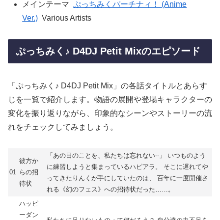
メインテーマ
ぷっちみくパーチナィ！ (Anime
Ver.)
Various Artists
ぷっちみく♪ D4DJ Petit Mixのエピソード
「ぷっちみく♪ D4DJ Petit Mix」の各話タイトルとあらす
じを一覧で紹介します。物語の展開や登場キャラクターの
変化を振り返りながら、印象的なシーンやストーリーの流
れをチェックしてみましょう。
「あの日のことを、私たちは忘れない--」 いつものよう
彼方か
に練習しようと集まっているハピアラ。 そこに遅れてや
01
らの招
ってきたりんくが手にしていたのは、 百年に一度開催さ
待状
れる《幻のフェス》への招待状だった……。
ハッピ
ーダン