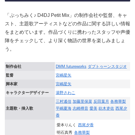
「ぷっちみく♪ D4DJ Petit Mix」の制作会社や監督、キャ
スト、主題歌アーティストなどの作品に関する詳しい情報
をまとめています。作品づくりに携わったスタッフや声優
陣をチェックして、より深く物語の世界を楽しみましょ
う。
制作会社
DMM.futureworks
ダブトゥーンスタジオ
監督
宮嶋星矢
脚本家
宮嶋星矢
キャラクターデザイナー
湯野さわこ
三村遙佳
加藤里保菜
反田葉月
各務華梨
主題歌・挿入歌
平嶋夏海
志崎樺音
愛美
紡木吏佐
西尾夕
香
愛本りんく
西尾夕香
明石真秀
各務華梨