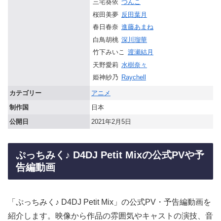
三宅葵依
つんこ
桜田美夢
反田葉月
春日春奈
進藤あまね
白鳥胡桃
深川瑠華
竹下みいこ
渡瀬結月
天野愛莉
水樹奈々
姫神紗乃
Raychell
カテゴリー
アニメ
制作国
日本
公開日
2021年2月5日
ぷっちみく♪ D4DJ Petit Mixの公式PVや予
告編動画
「ぷっちみく♪ D4DJ Petit Mix」の公式PV・予告編動画を
紹介します。映像から作品の雰囲気やキャストの演技、音