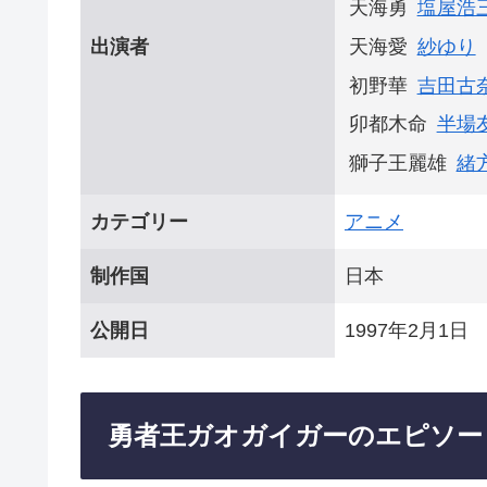
天海勇
塩屋浩
出演者
天海愛
紗ゆり
初野華
吉田古
卯都木命
半場
獅子王麗雄
緒
カテゴリー
アニメ
制作国
日本
公開日
1997年2月1日
勇者王ガオガイガーのエピソー