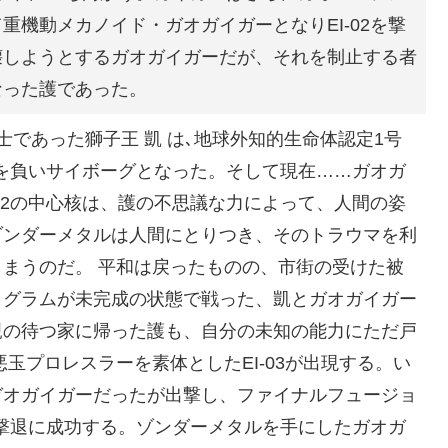
重機動メカノイド・ガオガイガーとなりEI-02を撃
壊しようとするガオガイガーだが、それを制止する者
なった護であった。
士であった獅子王 凱 は､地球外知的生命体認定1号
重傷を負いサイボーグとなった。そして現在……ガオガ
-02の中心核は、護の不思議な力によって、人間の姿
ゾンダーメタルは人間にとりつき、そのトラウマを利
まうのだ。 平和は戻ったものの、市街の受けた被
ログラムが未完成の状態で戦った、凱とガオガイガー
親の待つ家に帰った護も、自分の未知の能力にただ戸
玉プロレスラーを素体としたEI-03が出現する。い
ガオガイガーだったが出撃し、ファイナルフュージョ
3の撃退に成功する。ゾンダーメタルを手にしたガオガ