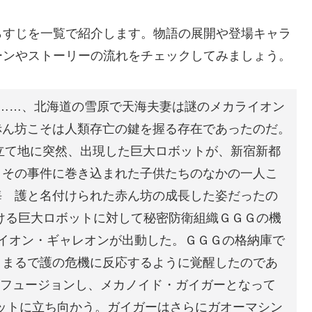
らすじを一覧で紹介します。物語の展開や登場キャラ
ーンやストーリーの流れをチェックしてみましょう。
……、北海道の雪原で天海夫妻は謎のメカライオン
赤ん坊こそは人類存亡の鍵を握る存在であったのだ。
め立て地に突然、出現した巨大ロボットが、新宿新都
。その事件に巻き込まれた子供たちのなかの一人こ
海 護と名付けられた赤ん坊の成長した姿だったの
ける巨大ロボットに対して秘密防衛組織ＧＧＧの機
ライオン・ギャレオンが出動した。ＧＧＧの格納庫で
、まるで護の危機に反応するように覚醒したのであ
ンはフュージョンし、メカノイド・ガイガーとなって
ロボットに立ち向かう。ガイガーはさらにガオーマシン