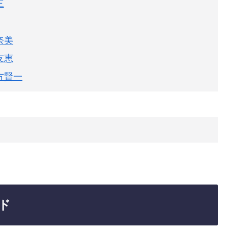
三
奈美
友恵
方賢一
ド