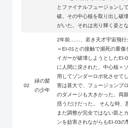
とファイナルフュージョンして
破。その中心核を取り出し破
がいた。それは光り輝く姿と
2年前……、若き天才宇宙飛行
＝EI-01との接触で瀕死の
イガーが破壊しようとしたEI
に人間に戻された。中心核＝
用してゾンダーロボ化させてし
緑の髪
02
害は甚大で、フュージョンプ
の少年
のダメージも大きかった。両
惑うだけだった。 そんな時、悪
まだ調整が完全ではない凱と
ンを妨害されながらもEI-0