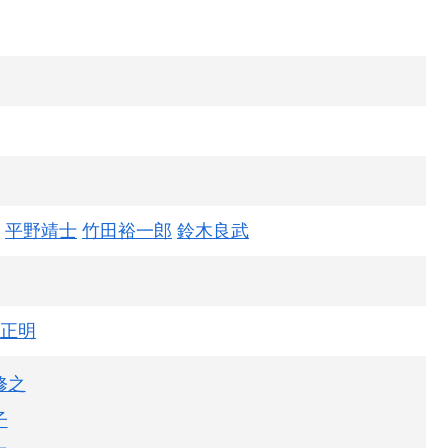
平野靖士
竹田裕一郎
鈴木良武
正明
修之
子