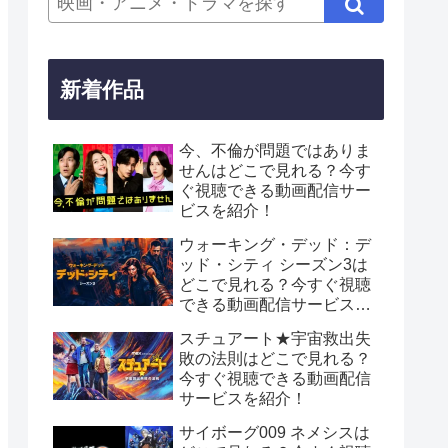
新着作品
今、不倫が問題ではありま
せんはどこで見れる？今す
ぐ視聴できる動画配信サー
ビスを紹介！
ウォーキング・デッド：デ
ッド・シティ シーズン3は
どこで見れる？今すぐ視聴
できる動画配信サービスを
紹介！
スチュアート★宇宙救出失
敗の法則はどこで見れる？
今すぐ視聴できる動画配信
サービスを紹介！
サイボーグ009 ネメシスは