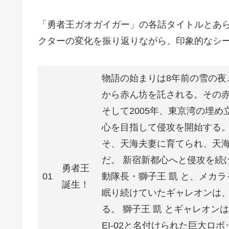
「勇者王ガオガイガー」の各話タイトルとあ
クターの変化を振り返りながら、印象的なシ
物語の始まりは8年前の雪の夜
から赤ん坊を託される。その
そして2005年、東京湾の埋
心を目指して侵攻を開始する
そ、天海夫妻に育てられ、天
だ。 新宿新都心へと侵攻を続
勇者王
01
動隊長・獅子王 凱 と、メカ
誕生！
眠り続けていたギャレオンは
る。 獅子王 凱 とギャレオ
EI-02と名付けられた巨大