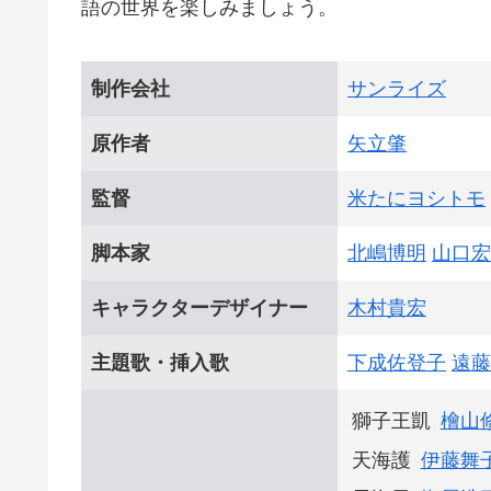
語の世界を楽しみましょう。
制作会社
サンライズ
原作者
矢立肇
監督
米たにヨシトモ
脚本家
北嶋博明
山口宏
キャラクターデザイナー
木村貴宏
主題歌・挿入歌
下成佐登子
遠藤
獅子王凱
檜山
天海護
伊藤舞