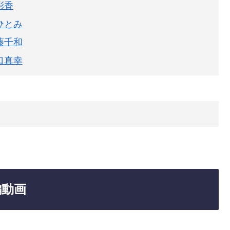
彩香
ひとみ
藤千和
口真幸
編動画