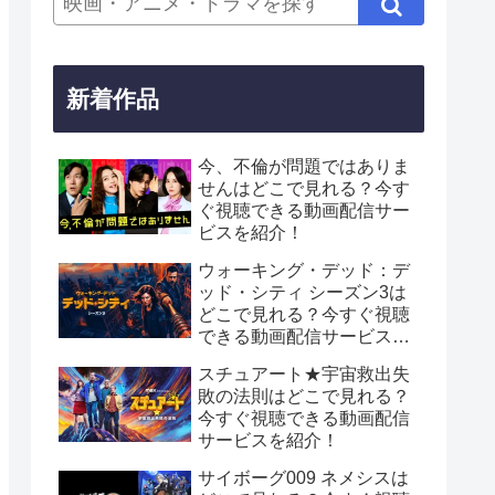
新着作品
今、不倫が問題ではありま
せんはどこで見れる？今す
ぐ視聴できる動画配信サー
ビスを紹介！
ウォーキング・デッド：デ
ッド・シティ シーズン3は
どこで見れる？今すぐ視聴
できる動画配信サービスを
紹介！
スチュアート★宇宙救出失
敗の法則はどこで見れる？
今すぐ視聴できる動画配信
サービスを紹介！
サイボーグ009 ネメシスは