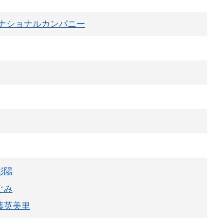
ナショナルカンパニー
彩陽
ぐみ
藤英美里