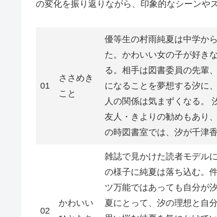
の変化を振り返りながら、印象的なシーンや
優等生の村雨純夏は中学か
た。かわいい女の子が好き
る。相手は図書委員の先輩
ささめき
01
になることを夢想する汐に
こと
人の関係は気まずくなる。 
友人・きよりの勧めもあり
の時図書室では、汐が千津
雑誌で見かけた読者モデル
の様子に純夏は落ち込む。
ツ万能ではあっても自分が
かわいい
夏にとって、汐の理想と自
02