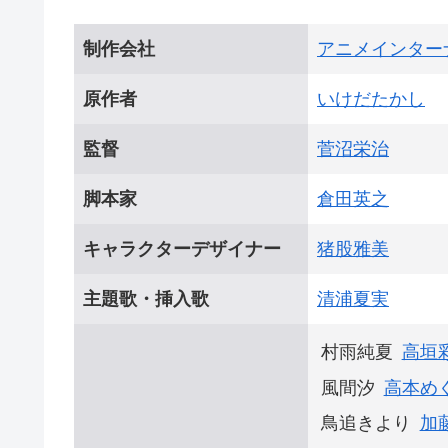
制作会社
アニメインター
原作者
いけだたかし
監督
菅沼栄治
脚本家
倉田英之
キャラクターデザイナー
猪股雅美
主題歌・挿入歌
清浦夏実
村雨純夏
高垣
風間汐
高本め
鳥追きより
加