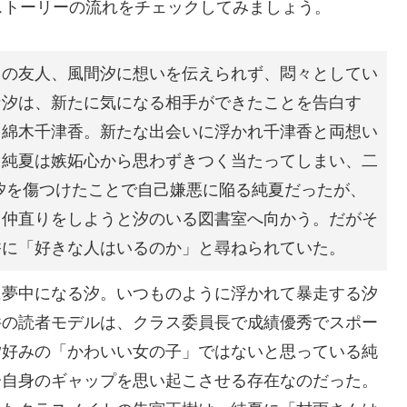
ストーリーの流れをチェックしてみましょう。
らの友人、風間汐に想いを伝えられず、悶々としてい
な汐は、新たに気になる相手ができたことを告白す
、綿木千津香。新たな出会いに浮かれ千津香と両想い
、純夏は嫉妬心から思わずきつく当たってしまい、二
汐を傷つけたことで自己嫌悪に陥る純夏だったが、
、仲直りをしようと汐のいる図書室へ向かう。だがそ
香に「好きな人はいるのか」と尋ねられていた。
に夢中になる汐。いつものように浮かれて暴走する汐
件の読者モデルは、クラス委員長で成績優秀でスポー
汐好みの「かわいい女の子」ではないと思っている純
分自身のギャップを思い起こさせる存在なのだった。