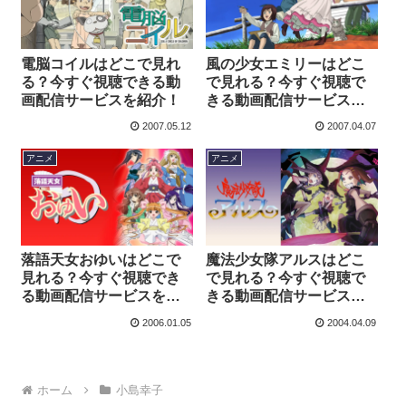
電脳コイルはどこで見れ
風の少女エミリーはどこ
る？今すぐ視聴できる動
で見れる？今すぐ視聴で
画配信サービスを紹介！
きる動画配信サービスを
紹介！
2007.05.12
2007.04.07
アニメ
アニメ
落語天女おゆいはどこで
魔法少女隊アルスはどこ
見れる？今すぐ視聴でき
で見れる？今すぐ視聴で
る動画配信サービスを紹
きる動画配信サービスを
介！
紹介！
2006.01.05
2004.04.09
ホーム
小島幸子