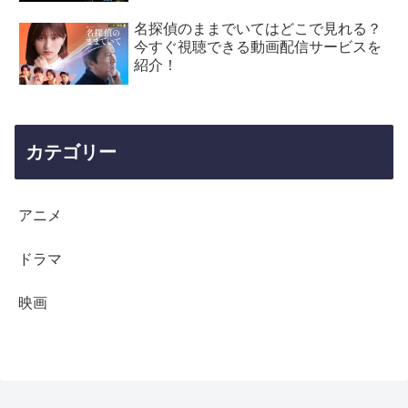
名探偵のままでいてはどこで見れる？
今すぐ視聴できる動画配信サービスを
紹介！
カテゴリー
アニメ
ドラマ
映画