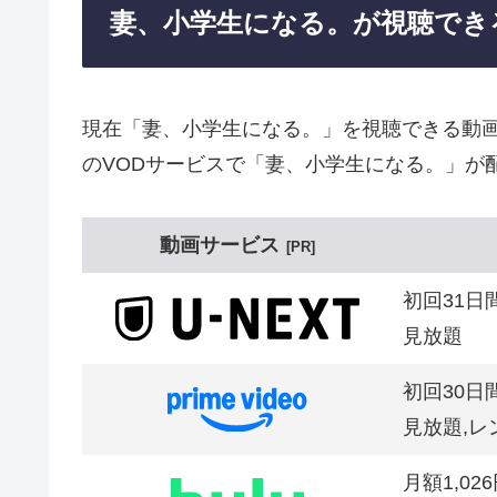
妻、小学生になる。が視聴でき
現在「妻、小学生になる。」を視聴できる動
のVODサービスで「妻、小学生になる。」が
動画サービス
PR
初回31日
見放題
初回30日
見放題,レ
月額1,02