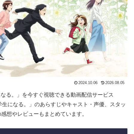
2024.10.06
2026.08.05
生になる。」を今すぐ視聴できる動画配信サービス
学生になる。」のあらすじやキャスト・声優、スタッ
の感想やレビューもまとめています。