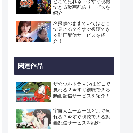
どこで見れる？今すぐ視聴
できる動画配信サービスを
紹介！
名探偵のままでいてはどこ
で見れる？今すぐ視聴でき
る動画配信サービスを紹
介！
関連作品
ザ☆ウルトラマンはどこで
見れる？今すぐ視聴できる
動画配信サービスを紹介！
宇宙人ムームーはどこで見
れる？今すぐ視聴できる動
画配信サービスを紹介！