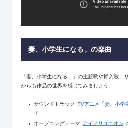
妻、小学生になる。の楽曲
「妻、小学生になる。」の主題歌や挿入歌、
からも作品の世界を感じてみましょう。
サウンドトラック
TVアニメ「妻、小学
子
オープニングテーマ
アイノリユニオン