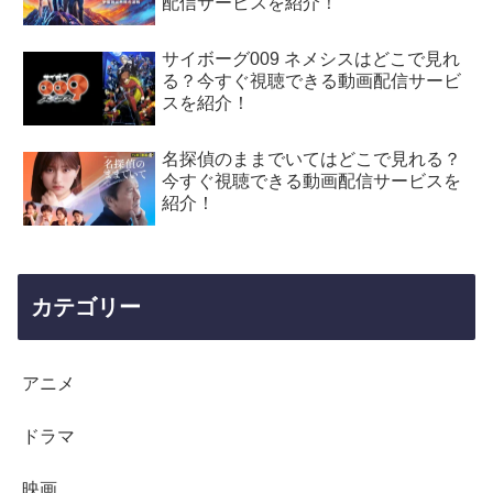
配信サービスを紹介！
サイボーグ009 ネメシスはどこで見れ
る？今すぐ視聴できる動画配信サービ
スを紹介！
名探偵のままでいてはどこで見れる？
今すぐ視聴できる動画配信サービスを
紹介！
カテゴリー
アニメ
ドラマ
映画