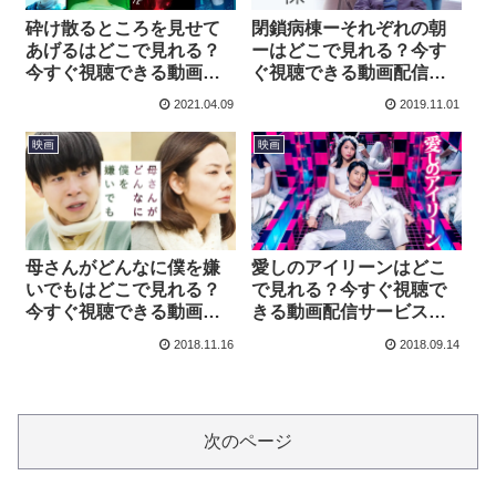
砕け散るところを見せて
閉鎖病棟ーそれぞれの朝
あげるはどこで見れる？
ーはどこで見れる？今す
今すぐ視聴できる動画配
ぐ視聴できる動画配信サ
信サービスを紹介！
ービスを紹介！
2021.04.09
2019.11.01
映画
映画
母さんがどんなに僕を嫌
愛しのアイリーンはどこ
いでもはどこで見れる？
で見れる？今すぐ視聴で
今すぐ視聴できる動画配
きる動画配信サービスを
信サービスを紹介！
紹介！
2018.11.16
2018.09.14
次のページ