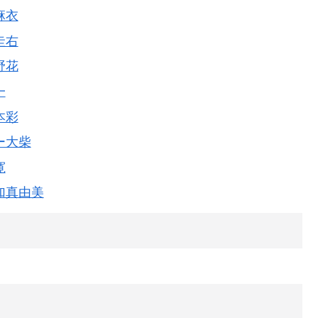
麻衣
圭右
野花
一
本彩
ー大柴
寛
加真由美
日