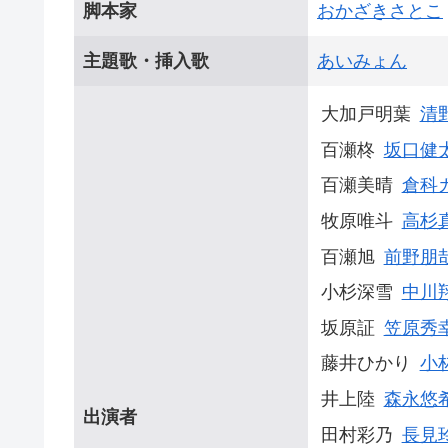
脚本家
おかざきさとこ
主題歌・挿入歌
あいみょん
大加戸明葉
清
百瀬柊
坂口健
百瀬美晴
倉科
牧原唯斗
高杉
百瀬旭
前野朋
小杉深雪
中川
坂原証
笠原秀
藤井ひかり
小
井上陸
森永悠
出演者
田村彩乃
長見