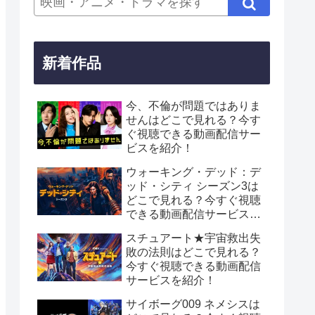
新着作品
今、不倫が問題ではありま
せんはどこで見れる？今す
ぐ視聴できる動画配信サー
ビスを紹介！
ウォーキング・デッド：デ
ッド・シティ シーズン3は
どこで見れる？今すぐ視聴
できる動画配信サービスを
紹介！
スチュアート★宇宙救出失
敗の法則はどこで見れる？
今すぐ視聴できる動画配信
サービスを紹介！
サイボーグ009 ネメシスは