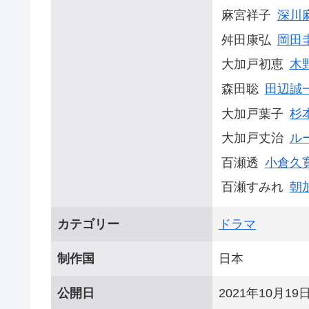
麻宮祥子
深川
舛田康弘
岡田
大加戸初恵
木
森田聡
田辺誠
大加戸葉子
杉
大加戸丈治
ル
百瀬透
小倉久
百瀬すみれ
朝
カテゴリー
ドラマ
制作国
日本
公開日
2021年10月19