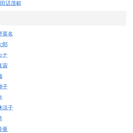
田辺茂範
野菜名
太郎
カナ
真宙
哉
翔子
幸
林涼子
希
玲亜