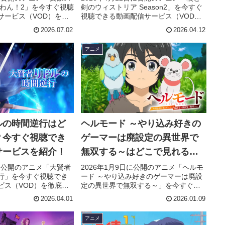
 わん！2」を今すぐ視聴
剣のウィストリア Season2」を今すぐ
サービス（VOD）を徹
視聴できる動画配信サービス（VOD）
じやキャスト・声優、
を徹底紹介。あらすじやキャスト・声
2026.07.02
2026.04.12
歌の情報はもちろん、
優、スタッフ、主題歌の情報はもちろ
感想やレビューもまと
ん、実際に見た人の感想やレビューも
アニメ
まとめています。
ルの時間逆行はど
ヘルモード ～やり込み好きの
？今すぐ視聴でき
ゲーマーは廃設定の異世界で
サービスを紹介！
無双する～はどこで見れる？
今すぐ視聴できる動画配信サ
日に公開のアニメ「大賢者
2026年1月9日に公開のアニメ「ヘルモ
行」を今すぐ視聴でき
ード ～やり込み好きのゲーマーは廃設
ービスを紹介！
ビス（VOD）を徹底紹
定の異世界で無双する～」を今すぐ視
キャスト・声優、スタ
聴できる動画配信サービス（VOD）を
2026.04.01
2026.01.09
情報はもちろん、実際
徹底紹介。あらすじやキャスト・声
やレビューもまとめて
優、スタッフ、主題歌の情報はもちろ
アニメ
ん、実際に見た人の感想やレビューも