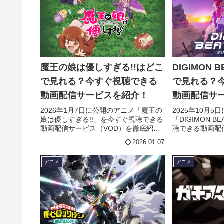
魔王の娘は優しすぎる!!はどこ
DIGIMON 
で見れる？今すぐ視聴できる
で見れる？
動画配信サービスを紹介！
動画配信サ
2026年1月7日に公開のアニメ「魔王の
2025年10月
娘は優しすぎる!!」を今すぐ視聴できる
「DIGIMON B
動画配信サービス（VOD）を徹底紹
聴できる動画配
介。あらすじやキャスト・声優、スタ
徹底紹介。あら
2026.01.07
ッフ、主題歌の情報はもちろん、実際
優、スタッフ、
に見た人の感想やレビューもまとめて
ん、実際に見た
アニメ
アニメ
います。
まとめています