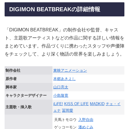
DIGIMON BEATBREAKの詳細情報
「DIGIMON BEATBREAK」の制作会社や監督、キャス
ト、主題歌アーティストなどの作品に関する詳しい情報を
まとめています。作品づくりに携わったスタッフや声優陣
をチェックして、より深く物語の世界を楽しみましょう。
制作会社
東映アニメーション
原作者
本郷あきよし
脚本家
山口亮太
キャラクターデザイナー
小島隆寛
iLiFE!
KISS OF LIFE
MADKID
チェ・イ
主題歌・挿入歌
ェナ
冨岡愛
天馬トモロウ
入野自由
ゲッコーモン
潘めぐみ