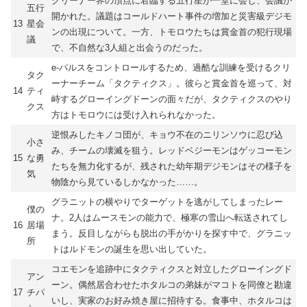
クリーナー界の頂点に君臨する五行星が一堂に会し、会議が
五行
開かれた。議題はコールドハート事件の増加と災害級デジモ
13
星会
ンの出現について。一方、トモロウたちは賞金首の犯行現場
議
で、不自然な3人組と出会うのだった。
e-パルスをコントロールするため、過酷な訓練を受けるクリ
タク
ーナーチーム「タクティクス」。彼らと賞金首を巡って、対
14
ティ
峙するグローイングドーンの面々だが、タクティクスのやり
クス
方はトモロウには受け入れられなかった。
逆恨みしたキノコ団が、キョウ不在のニリンソウに忍び込
小さ
み、チームの壊滅を狙う。レッドベジーモンはゲッコーモン
15
な勇
たちを無力化するが、残された幼年期デジモンはその様子を
気
物陰から見ているしかなかった……。
グラニットの横やりでターゲットを逃がしてしまったレー
僕の
ナ。2人はムースモンの能力で、極寒の雪山へ転送されてし
16
居場
まう。反目しながらも脱出の手がかりを探す中で、グラニッ
所
トはルドモンの誕生を思い出していた。
コエモンを追跡中にタクティクスと対立したグローイングド
アン
ーン。偶然居合わせたホタルコの弟妹がマコトを同僚と勘違
17
チパ
いし、実家のお好み焼き屋に招待する。食事中、ホタルコは