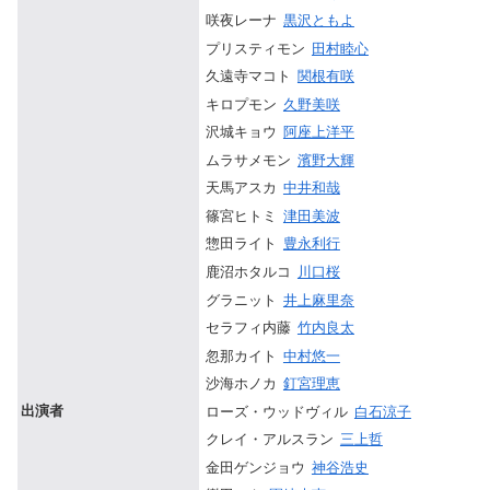
咲夜レーナ
黒沢ともよ
プリスティモン
田村睦心
久遠寺マコト
関根有咲
キロプモン
久野美咲
沢城キョウ
阿座上洋平
ムラサメモン
濱野大輝
天馬アスカ
中井和哉
篠宮ヒトミ
津田美波
惣田ライト
豊永利行
鹿沼ホタルコ
川口桜
グラニット
井上麻里奈
セラフィ内藤
竹内良太
忽那カイト
中村悠一
沙海ホノカ
釘宮理恵
出演者
ローズ・ウッドヴィル
白石涼子
クレイ・アルスラン
三上哲
金田ゲンジョウ
神谷浩史