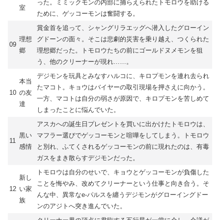
った。ミミックモンの内部に捕らえられたトモロウを助ける
室
ために、ゲッコーモンは奮闘する。
賞金首を追って、シャングリラエッグへ潜入したグローイン
理想
グドーンの面々。そこは悲劇的災害を乗り越え、つくられた
09
郷
理想郷だった。トモロウたちの前にゴールドヌメモンを狙
う、他のクリーナーが現れ……。
デジモンを玩具とみなすハルコに、キロプモンを連れ去られ
本当
たマコト。キョウはバイヤーの取引現場を押さえに向かう。
10
の友
一方、マコトは自分の弱さが原因で、キロプモンを苦しめて
達
しまったことに悩んでいた。
アスカへの誕生日プレゼントを買いに出かけたトモロウは、
黒い
マフラー選びでゲッコーモンと喧嘩をしてしまう。トモロウ
11
感情
と別れ、ふてくされるゲッコーモンの前に現れたのは、有毒
ガスをまき散らすデジモンだった。
トモロウは自分のせいで、キョウとゲッコーモンが負傷した
新し
ことを悔やみ、改めてクリーナーという仕事と向き合う。そ
12
い家
んな中、異常なe-パルスを纏うデジモンがグローイングドー
族
ンのアジトへ突き進んでいた。