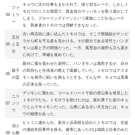
キョウに次の仕事をまかされて、張り切るレーナ。しかしト
ファ
モロウのミスが原因で、賞金首のマッハモンを取り逃がして
04
ミリ
しまう。グローイングドーンという家族にこだわるレーナ
ー
を、新参者のトモロウは理解できなかった。
古い商店街に迷い込んだトモロウは、そこで熊猫組がチンピ
五分
ラから町を守る姿を見かける。その親分である笹竹とパンダ
05
と五
モンは親と子の関係だった。一方、孤荒会の遊狩も立ち退き
分
に向けて、準備を進めていた。
親分に傷を負わせた遊狩に、パンダモンは激怒するが、自分
親子
の気持ちと任侠道の教えで葛藤していた。トモロウはアスタ
06
の盃
モンを相手に戦いを挑もうとする。そんな中、キョウは黒幕
の正体を探っていた。
デジモンに襲われ、コールドハート寸前の登山客を発見した
ニリ
トモロウたち。トモロウを助けたのは、疲れ果てた姿のキョ
07
ンソ
ウとムラサメモンだった。山奥にある古い天文台には、キョ
ウ
ウの秘密があった。
ヒトミに連れられ、新光ヶ浜高校を訪れたトモロウは、生徒
消エ
の連続失踪事件を探る。被害にあったのは成績上位者のみだ
08
ル教