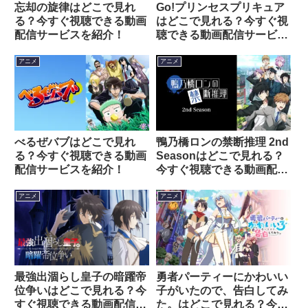
忘却の旋律はどこで見れ
Go!プリンセスプリキュア
る？今すぐ視聴できる動画
はどこで見れる？今すぐ視
配信サービスを紹介！
聴できる動画配信サービス
を紹介！
アニメ
アニメ
べるぜバブはどこで見れ
鴨乃橋ロンの禁断推理 2nd
る？今すぐ視聴できる動画
Seasonはどこで見れる？
配信サービスを紹介！
今すぐ視聴できる動画配信
サービスを紹介！
アニメ
アニメ
最強出涸らし皇子の暗躍帝
勇者パーティーにかわいい
位争いはどこで見れる？今
⼦がいたので、告⽩してみ
すぐ視聴できる動画配信サ
た。はどこで見れる？今す