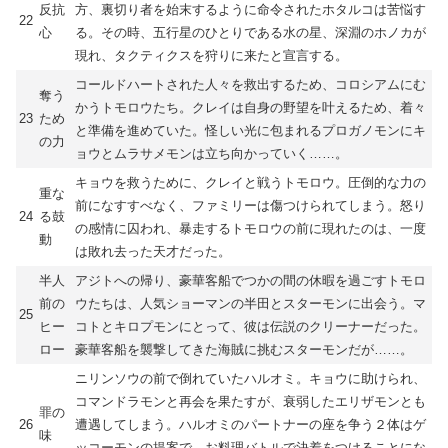
反抗
方、裏切り者を始末するように命令されたホタルコは苦悩す
22
心
る。その時、五行星のひとりである水の星、深淵のホノカが
現れ、タクティクスを狩りに来たと宣言する。
コールドハートされた人々を救出するため、コロシアムにむ
奪う
かうトモロウたち。クレイは自身の野望を叶えるため、着々
23
ため
と準備を進めていた。怪しい光に包まれるプロガノモンにキ
の力
ョウとムラサメモンは立ち向かっていく……。
キョウを救うために、クレイと戦うトモロウ。圧倒的な力の
重な
前になすすべなく、ファミリーは傷つけられてしまう。怒り
24
る鼓
の感情に囚われ、暴走するトモロウの前に現れたのは、一度
動
は敗れ去った天才だった。
半人
アジトへの帰り、豪華客船でつかの間の休暇を過ごすトモロ
前の
ウたちは、人気ショーマンの半田とスターモンに出会う。マ
25
ヒー
コトとキロプモンにとって、彼は伝説のクリーナーだった。
ロー
豪華客船を襲撃してきた海賊に挑むスターモンだが……。
ニリンソウの前で倒れていたハルオミ。キョウに助けられ、
コマンドラモンと再会を果たすが、衰弱したエリザモンとも
罪の
26
遭遇してしまう。ハルオミのパートナーの座を争う２体はゲ
味
ッコーモンの提案で、お料理バトルで決着をつけることにな