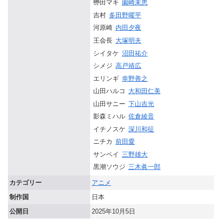
轡田マキ
園崎未恵
吉村
多田野曜平
河原崎
内田夕夜
王会長
大塚明夫
シイタケ
沼田祐介
シメジ
高戸靖広
エリンギ
幸野善之
山田ハルコ
大和田仁美
山田サニー
下山吉光
影森ミハル
佐倉綾音
イチノスケ
深川和征
ニチカ
前田愛
サンペイ
三野雄大
黒潮ソウジ
三木眞一郎
カテゴリー
アニメ
制作国
日本
公開日
2025年10月5日