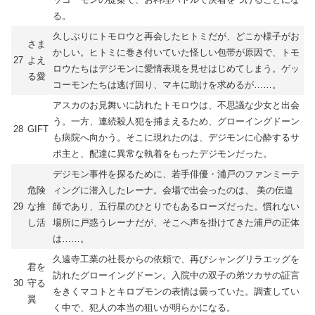
る。
久しぶりにトモロウと再会したヒトミだが、どこか様子がお
さま
かしい。ヒトミに巻き付いていた怪しい包帯が原因で、トモ
27
よえ
ロウたちはデジモンに愛情表現を見せはじめてしまう。ゲッ
る愛
コーモンたちは逃げ回り、マキに助けを求めるが……。
アスカのお見舞いに訪れたトモロウは、不思議な少女と出会
う。一方、連続殺人犯を捕まえるため、グローイングドーン
28
GIFT
も病院へ向かう。そこに現れたのは、デジモンに心酔するサ
ポ主と、配達に異常な執着をもったデジモンだった。
デジモン事件を探るために、若手俳優・浦戸のファンミーテ
危険
ィングに潜入したレーナ。会場で出会ったのは、 美の伝道
29
な推
師であり、五行星のひとりでもあるローズだった。慣れない
し活
場所に戸惑うレーナだが、そこへ声を掛けてきた浦戸の正体
は……。
久遠寺工業の社長からの依頼で、再びシャングリラエッグを
君を
訪れたグローイングドーン。入院中の双子の弟ツカサの証言
30
守る
をきくマコトとキロプモンの表情は曇っていた。調査してい
翼
く中で、犯人の本当の狙いが明らかになる。