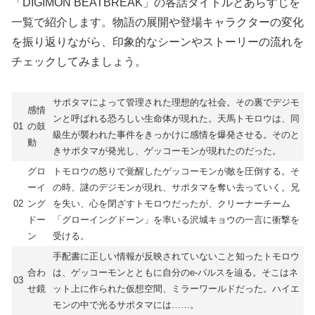
「DIGIMON BEATBREAK」の各話タイトルとあらすじを
一覧で紹介します。物語の展開や登場キャラクターの変化
を振り返りながら、印象的なシーンやストーリーの流れを
チェックしてみましょう。
サポタマによって管理された理想的な社会。その裏でデジモ
感情
ンと呼ばれる恐ろしい生命体が現れた。天馬トモロウは、同
01
の鼓
級生が襲われた事件をきっかけに感情を爆発させる。そのと
動
きサポタマが発光し、ゲッコーモンが現れたのだった。
グロ
トモロウの怒りで覚醒したゲッコーモンが敵を圧倒する。そ
ーイ
の時、謎のデジモンが現れ、サポタマを奪い去っていく。兄
02
ング
を失い、心を閉ざすトモロウだったが、クリーナーチーム
ドー
「グローイングドーン」を率いる沢城キョウの一言に衝撃を
ン
受ける。
手配書に正しい情報が反映されていないこと知ったトモロウ
合わ
は、ゲッコーモンとともに自分のe-パルスを辿る。そこはネ
03
せ鏡
ット上に作られた仮想空間、ミラーワールドだった。ハイエ
モンの中で光るサポタマには……。