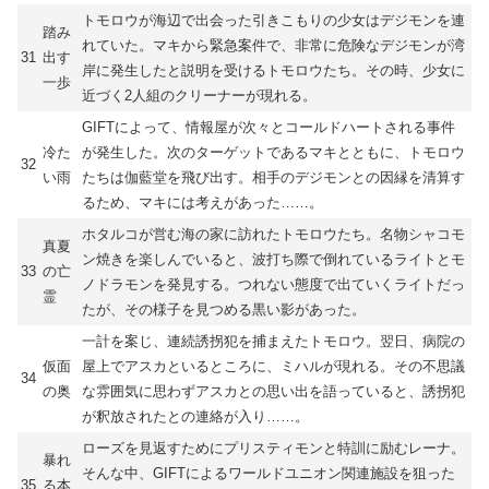
トモロウが海辺で出会った引きこもりの少女はデジモンを連
踏み
れていた。マキから緊急案件で、非常に危険なデジモンが湾
31
出す
岸に発生したと説明を受けるトモロウたち。その時、少女に
一歩
近づく2人組のクリーナーが現れる。
GIFTによって、情報屋が次々とコールドハートされる事件
冷た
が発生した。次のターゲットであるマキとともに、トモロウ
32
い雨
たちは伽藍堂を飛び出す。相手のデジモンとの因縁を清算す
るため、マキには考えがあった……。
ホタルコが営む海の家に訪れたトモロウたち。名物シャコモ
真夏
ン焼きを楽しんでいると、波打ち際で倒れているライトとモ
33
の亡
ノドラモンを発見する。つれない態度で出ていくライトだっ
霊
たが、その様子を見つめる黒い影があった。
一計を案じ、連続誘拐犯を捕まえたトモロウ。翌日、病院の
仮面
屋上でアスカといるところに、ミハルが現れる。その不思議
34
の奥
な雰囲気に思わずアスカとの思い出を語っていると、誘拐犯
が釈放されたとの連絡が入り……。
ローズを見返すためにプリスティモンと特訓に励むレーナ。
暴れ
そんな中、GIFTによるワールドユニオン関連施設を狙った
35
る本