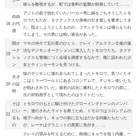
シー
彼らを敵視するが、町では食料の盗難が頻発していて……。
アジトの前で倒れていたパーカー男に鍋をごちそうしたトモ
自由
ロウたちだが、タクティクスが身柄の引き渡しを要求してき
18
の代
た。阻止しようとしたものの、コマンドラモンは捕らえられ
償
てしまう。その男には暗い過去があった。
闇オ
マキの仲介で五行星のひとり、クレイ・アルスラン主催の違
ーク
法なデジモンオークションに潜入したトモロウたち。タクテ
19
ショ
ィクスも警備につく会場を調査するなかで、檻に囚われた少
ン
女とティンカーモンを見つける。
猿のデジモンに連れ去られてしまったトモロウ。気づくとそ
天才
こはミラーワールドにあるコロシアムで、デジモン使いたち
20
の証
が戦わされていた。最初の試合に勝利したトモロウの前に、
明
次の対戦相手として現れたのはライトだった。
そば
トモロウのもとに駆け付けたグローイングドーンのメンバ
にい
ー。連行されたライトを救うため、トモロウはコロシアムの
21
るも
地下へ向かう。キョウの前に立ちはだかる内藤たちだった
の
が、レーナはグラニットの異変に気付き……。
クレイの望みを叶えるために、執拗にキョウを狙う内藤。一