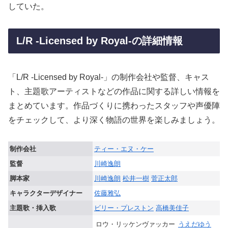
していた。
L/R -Licensed by Royal-の詳細情報
「L/R -Licensed by Royal-」の制作会社や監督、キャス
ト、主題歌アーティストなどの作品に関する詳しい情報を
まとめています。作品づくりに携わったスタッフや声優陣
をチェックして、より深く物語の世界を楽しみましょう。
制作会社
ティー・エヌ・ケー
監督
川崎逸朗
脚本家
川崎逸朗
松井一樹
菅正太郎
キャラクターデザイナー
佐藤雅弘
主題歌・挿入歌
ビリー・プレストン
高橋美佳子
ロウ・リッケンヴァッカー
うえだゆう