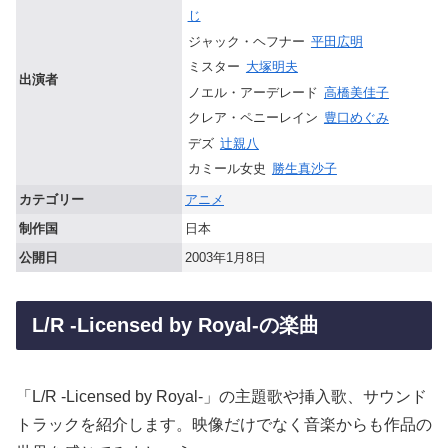
じ
ジャック・ヘフナー
平田広明
ミスター
大塚明夫
出演者
ノエル・アーデレード
高橋美佳子
クレア・ペニーレイン
豊口めぐみ
デズ
辻親八
カミール女史
勝生真沙子
カテゴリー
アニメ
制作国
日本
公開日
2003年1月8日
L/R -Licensed by Royal-の楽曲
「L/R -Licensed by Royal-」の主題歌や挿入歌、サウンド
トラックを紹介します。映像だけでなく音楽からも作品の