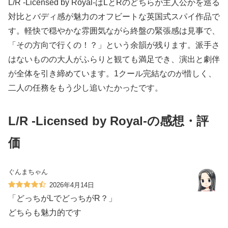
L/R -Licensed by Royal-はLとRのどちらが主人公かを巡る
対比とバディ感が魅力のオフビートな英国式スパイ作品で
す。軽快で穏やかな雰囲気ながら終盤の緊張感は見事で、
「その方向で行くの！？」という余韻が残ります。派手さ
はないものの大人がふらりと観ても満足でき、演出と劇伴
が全体を引き締めています。1クール完結なのが惜しく、
二人の任務をもう少し追いたかったです。
L/R -Licensed by Royal-の感想・評
価
ぐんまちゃん
2026年4月14日
「どっちがLでどっちがR？」
どちらも魅力的です