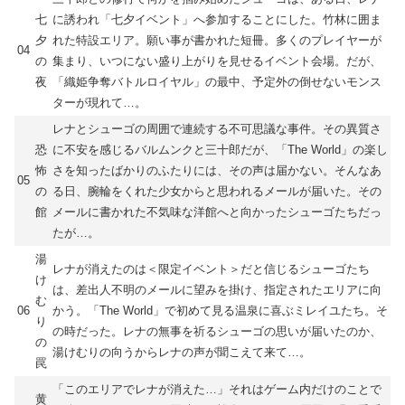
七
に誘われ「七夕イベント」へ参加することにした。竹林に囲ま
夕
れた特設エリア。願い事が書かれた短冊。多くのプレイヤーが
04
の
集まり、いつにない盛り上がりを見せるイベント会場。だが、
夜
「織姫争奪バトルロイヤル」の最中、予定外の倒せないモンス
ターが現れて…。
レナとシューゴの周囲で連続する不可思議な事件。その異質さ
恐
に不安を感じるバルムンクと三十郎だが、「The World」の楽し
怖
さを知ったばかりのふたりには、その声は届かない。そんなあ
05
の
る日、腕輪をくれた少女からと思われるメールが届いた。その
館
メールに書かれた不気味な洋館へと向かったシューゴたちだっ
たが…。
湯
レナが消えたのは＜限定イベント＞だと信じるシューゴたち
け
は、差出人不明のメールに望みを掛け、指定されたエリアに向
む
06
かう。「The World」で初めて見る温泉に喜ぶミレイユたち。そ
り
の時だった。レナの無事を祈るシューゴの思いが届いたのか、
の
湯けむりの向うからレナの声が聞こえて来て…。
罠
「このエリアでレナが消えた…」それはゲーム内だけのことで
黄