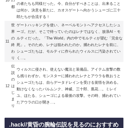
10
の
の者たちも同様だった。今、自分がすべきことは、出来ること
都
は何か。決意を新たに、カオスゲートへ向かうシューゴに三十
郎たちが合流する！
世
ゲートハッキングを使い、ネーベルモントへアクセスしたシュ
界
ーゴ。だが、そこで待っていたのはレナではなく、放浪AI・モ
の
ルティだった。「The World」内の中でモルティが望む「完全な
11
終
死」。そのため、レナは狙われたのか。捕われたレナを前に、
わ
シューゴたちは、モルティに作られたウィルスに汚染されてい
り
く…。
伝
ウィルスに侵され、使えない魔法と装備品。アイテム攻撃の数
説
も残りわずか。モンスターに捕われたレナとアウラを救おうと
の
シューゴたちは、自らデータドレインを受ける覚悟を決める。
12
は
動けなくなったバルムンク、神威、三十郎、凰花…。ミレイ
じ
ユ、ほたる、シューゴによる最後の攻撃。その時、捕われてい
ま
たアウラの口が開き…。
り
.hack//黄昏の腕輪伝説を見るのにおすすめ