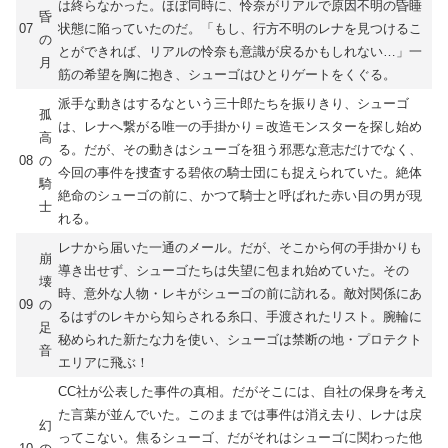
は終らなかった。ほぼ同時に、怜奈がリアルで原因不明の昏睡
昏
07
状態に陥っていたのだ。「もし、行方不明のレナを見つけるこ
の
とができれば、リアルの怜奈も意識が戻るかもしれない…」一
月
筋の希望を胸に抱き、シューゴはひとりゲートをくぐる。
派手な動きはするなという三十郎たちを振りきり、シューゴ
孤
は、レナへ繋がる唯一の手掛かり＝改造モンスターを探し始め
高
る。だが、その動きはシューゴを狙う邪悪な意志だけでなく、
08
の
今回の事件を捜査する碧依の騎士団にも捉えられていた。絶体
騎
絶命のシューゴの前に、かつて騎士と呼ばれた赤い目の男が現
士
れる。
レナから届いた一通のメール。だが、そこから何の手掛かりも
崩
導き出せず、シューゴたちは失望に包まれ始めていた。その
壊
時、意外な人物・レキがシューゴの前に訪れる。敵対関係にあ
09
の
るはずのレキから知らされる糸口、手渡されたリスト。腕輪に
足
秘められた新たな力を使い、シューゴは禁断の地・プロテクト
音
エリアに飛ぶ！
CC社が公表した事件の真相。だがそこには、自社の保身を考え
た言葉が並んでいた。このままでは事件は消え去り、レナは戻
幻
ってこない。焦るシューゴ、だがそれはシューゴに関わった他