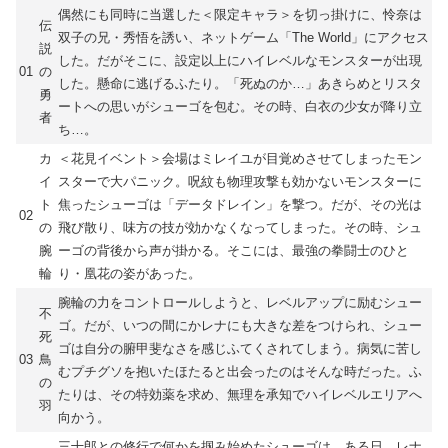
偶然にも同時に当選した＜限定キャラ＞を切っ掛けに、怜奈は
伝
双子の兄・秀悟を誘い、ネットゲーム「The World」にアクセス
説
した。だがそこに、設定以上にハイレベルなモンスターが出現
01
の
した。懸命に逃げるふたり。「死ぬのか…」あきらめとリスタ
勇
ートへの思いがシューゴを包む。その時、白衣の少女が降り立
者
ち…。
カ
＜花見イベント＞会場はミレイユが目覚めさせてしまったモン
イ
スターで大パニック。呪紋も物理攻撃も効かないモンスターに
ト
焦ったシューゴは「データドレイン」を撃つ。だが、その光は
02
の
飛び散り、味方の技が効かなくなってしまった。その時、シュ
腕
ーゴの背後から声が掛かる。そこには、最強の拳闘士のひと
輪
り・凰花の姿があった。
腕輪の力をコントロールしようと、レベルアップに励むシュー
不
ゴ。だが、いつの間にかレナにも大きな差をつけられ、シュー
死
ゴは自分の腑甲斐なさを感じふてくされてしまう。病気に苦し
03
鳥
むプチグソを抱いたほたると出会ったのはそんな時だった。ふ
の
たりは、その特効薬を求め、無理を承知でハイレベルエリアへ
羽
向かう。
三十郎との修行で何かを掴み始めたシューゴは、ある日、レナ