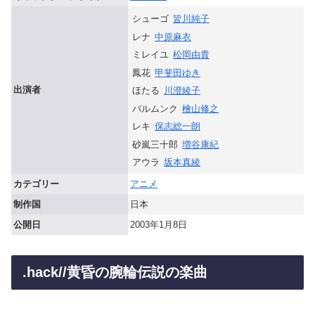
シューゴ
皆川純子
レナ
中原麻衣
ミレイユ
松岡由貴
鳳花
甲斐田ゆき
出演者
ほたる
川澄綾子
バルムンク
檜山修之
レキ
保志総一朗
砂嵐三十郎
増谷康紀
アウラ
坂本真綾
カテゴリー
アニメ
制作国
日本
公開日
2003年1月8日
.hack//黄昏の腕輪伝説の楽曲