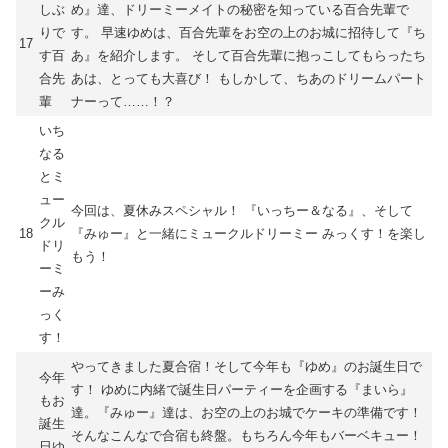
しぶ
め』達、ドリーミーメイトの秘密を知っている百合先輩で
りで
す。 早速ゆめは、百合先輩をお空の上のお城に招待して『ち
17
す百
あ』を紹介します。 そして百合先輩に抱っこしてもらったち
合先
あは、とっても大喜び！ もしかして、ちあのドリームパート
輩
ナーって……！？
いち
なる
とミ
ュー
今回は、夏休みスペシャル！ 『いっちー＆なる』、そして
クル
18
『みゅー』と一緒にミュークルドリーミー みっくす！を楽し
ドリ
もう！
ーミ
ーみ
っく
す！
やってきました夏合宿！そして今年も『ゆめ』のお誕生日で
今年
す！ ゆめに内緒で誕生日パーティーを企画する『まいら』
もお
達。『みゅー』達は、お空の上のお城でケーキの準備です！
誕生
そんなこんなで合宿も終盤。もちろん今年もバーベキュー！
日ゆ