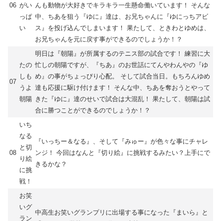
06
がい
んも動物が大好きでキラキラ一生懸命働いています！ そんな
っぱ
中、ちあを狙う『ゆに』達は、お兄ちゃんに『ゆにっちアビ
い
ス』を投げ込んでしまいます！ 果たして、ときわとゆめは、
お兄ちゃんを元に戻す事ができるのでしょうか！？
明日は『朝陽』が所属するのテニス部の試合です！ 練習に大
たの
忙しの朝陽ですが、『ちあ』のお世話にてんやわんやの『ゆ
しも
め』の事がちょっぴり心配。 そして試合当日。もちろんゆめ
07
うよ
達も応援に駆け付けます！ そんな中、ちあを奪おうとやって
朝陽
きた『ゆに』達のせいで試合は大混乱！ 果たして、朝陽は試
合に勝つことができるのでしょうか！？
いち
なる
『いっちー＆なる』、そして『みゅー』が色々な事にチャレ
と切
08
ンジ！ 今回はなんと『切り絵』に挑戦するみたい？上手にで
り絵
きるかな？
に挑
戦！
お笑
いグ
中高生お笑いグランプリに出場する事になった『まいら』と
ラン