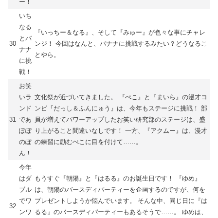
ー！
いち
なる
『いっちー＆なる』、そして『みゅー』が色々な事にチャレ
とバ
30
ンジ！ 今回はなんと、バナナに挑戦するみたい？どうなるこ
ナナ
とやら。
に挑
戦！
お笑
いラ
文化祭が近づいてきました。 『ぺこ』と『まいら』の漫才コ
ンド
ンビ『だっし＆ふんにゅう』は、今年もステージに挑戦！ 部
31
であ
員が増えてパワーアップしたお笑い研究部のステージは、盛
ぽぽ
り上がること間違いなしです！ 一方、『アクムー』は、漫才
のぽ
の練習に励むぺこに目を付けて……。
ん！
今年
はダ
もうすぐ『朝陽』と『はるる』のお誕生日です！ 『ゆめ』
ブル
は、朝陽のバースディパーティーを企画するのですが、何を
でワ
プレゼントしようか悩んでいます。 そんな中、同じ日に『は
32
ンワ
るる』のバースディパーティーもあるそうで……。 ゆめは、