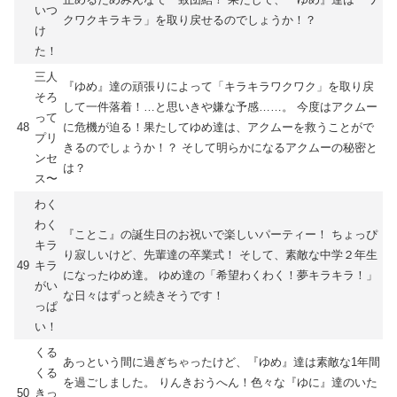
いつ
クワクキラキラ」を取り戻せるのでしょうか！？
け
た！
三人
『ゆめ』達の頑張りによって「キラキラワクワク」を取り戻
そろ
して一件落着！…と思いきや嫌な予感……。 今度はアクムー
って
48
に危機が迫る！果たしてゆめ達は、アクムーを救うことがで
プリ
きるのでしょうか！？ そして明らかになるアクムーの秘密と
ンセ
は？
ス〜
わく
わく
『ことこ』の誕生日のお祝いで楽しいパーティー！ ちょっぴ
キラ
り寂しいけど、先輩達の卒業式！ そして、素敵な中学２年生
49
キラ
になったゆめ達。 ゆめ達の「希望わくわく！夢キラキラ！」
がい
な日々はずっと続きそうです！
っぱ
い！
くる
あっという間に過ぎちゃったけど、『ゆめ』達は素敵な1年間
くる
を過ごしました。 りんきおうへん！色々な『ゆに』達のいた
50
きっ