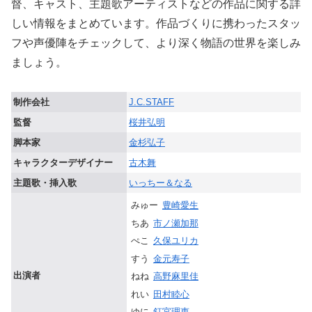
督、キャスト、主題歌アーティストなどの作品に関する詳
しい情報をまとめています。作品づくりに携わったスタッ
フや声優陣をチェックして、より深く物語の世界を楽しみ
ましょう。
制作会社
J.C.STAFF
監督
桜井弘明
脚本家
金杉弘子
キャラクターデザイナー
古木舞
主題歌・挿入歌
いっちー＆なる
みゅー
豊崎愛生
ちあ
市ノ瀬加那
ぺこ
久保ユリカ
すう
金元寿子
出演者
ねね
高野麻里佳
れい
田村睦心
ゆに
釘宮理恵