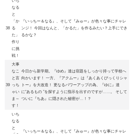
いち
なる
と
「か
『いっちー＆なる』、そして『みゅー』が色々な事にチャレ
38
る
ンジ！ 今回はなんと、「かるた」を作るみたい？上手にでき
た」
るかな？
作り
に挑
戦！
大事
なこ
今日から新学期。『ゆめ』達は宿題をしっかり持って学校へ
と言
向かいます！ 一方、『アクムー』は『あくあくびっくりシャ
39
っち
トー』を大改造！ 更なるパワーアップの為、『ゆに』達
ゃい
に“あるもの ”を探すように指示を出すのですが……。 そして
ま～
ついに『ちあ』に隠された秘密が…！？
す！
いち
なる
と
『いっちー＆なる』、そして『みゅー』が色々な事にチャレ