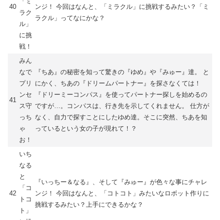
「ミ
40
ンジ！ 今回はなんと、「ミラクル」に挑戦するみたい？「ミ
ラク
ラクル」ってなにかな？
ル」
に挑
戦！
みん
なで
『ちあ』の秘密を知って驚きの『ゆめ』や『みゅー』達。 と
プリ
にかく、ちあの『ドリームパートナー』を探さなくては！
ンセ
『ドリーミーコンパス』を使ってパートナー探しを始めるの
41
ス守
ですが…。コンパスは、行き先を示してくれません。 仕方が
っち
なく、自力で探すことにしたゆめ達。そこに突然、ちあを知
ゃ
っているという女の子が現れて！？
お！
いち
なる
と
『いっちー＆なる』、そして『みゅー』が色々な事にチャレ
「コ
42
ンジ！ 今回はなんと、「コトコト」みたいなロボット作りに
トコ
挑戦するみたい？上手にできるかな？
ト」