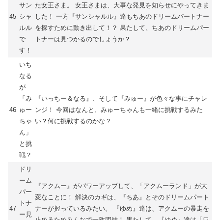
サン
た女王さま。 女王さまは、大事な発見を知らせにやってきま
45
シャ
した！ 一方『サンシャルル』達もちあのドリームパートナー
ルル
を探すために動き出して！？ 果たして、ちあのドリームパー
で
トナーは見つかるのでしょうか？
す！
いち
なる
が
「み
『いっちー＆なる』、そして『みゅー』が色々な事にチャレ
46
ゅー
ンジ！ 今回はなんと、みゅーちゃんも一緒に挑戦するみた
ちゃ
い？何に挑戦するのかな？
ん」
と挑
戦？
ドリ
ーム
『アクムー』がパワーアップして、「アクムーランド」が大
パー
変なことに！ 解決のカギは、『ちあ』とそのドリームパート
トナ
47
ナーが握っているみたい。 『ゆめ』達は、アクムーの暴走を
ー見
止めるためみんなで一致団結！ 果たして、『ゆめ』達は「ワ