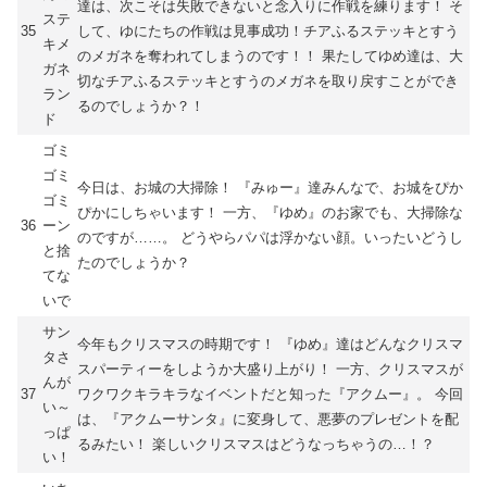
達は、次こそは失敗できないと念入りに作戦を練ります！ そ
ステ
35
して、ゆにたちの作戦は見事成功！チアふるステッキとすう
キメ
のメガネを奪われてしまうのです！！ 果たしてゆめ達は、大
ガネ
切なチアふるステッキとすうのメガネを取り戻すことができ
ラン
るのでしょうか？！
ド
ゴミ
ゴミ
今日は、お城の大掃除！ 『みゅー』達みんなで、お城をぴか
ゴミ
ぴかにしちゃいます！ 一方、『ゆめ』のお家でも、大掃除な
36
ーン
のですが……。 どうやらパパは浮かない顔。いったいどうし
と捨
たのでしょうか？
てな
いで
サン
今年もクリスマスの時期です！ 『ゆめ』達はどんなクリスマ
タさ
スパーティーをしようか大盛り上がり！ 一方、クリスマスが
んが
37
ワクワクキラキラなイベントだと知った『アクムー』。 今回
い～
は、『アクムーサンタ』に変身して、悪夢のプレゼントを配
っぱ
るみたい！ 楽しいクリスマスはどうなっちゃうの…！？
い！