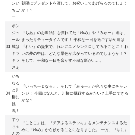
ンい
朝陽にプレゼントを渡して、お祝いしてあげらるのでしょう
ちご
か！？
ー
ボン
ジュ
『ちあ』のお世話にも慣れてた『ゆめ』や『みゅー』達は、
ール
まったりティータイムです！ 平和な一日を過ごすゆめ達は
33
城は
『れい』の提案で、れいにユメシンクロしてみることに！ れ
キラ
いの夢の中は、どんな景色が広がっているのでしょうか！？
キラ
そして、平和な一日を脅かす不穏な影が……。
さぁ
いち
なる
『いっちー＆なる』、そして『みゅー』が色々な事にチャレ
と川
34
ンジ！ 今回はなんと、川柳に挑戦するみたい？上手にできる
柳に
かな？
挑
戦！
すう
『ことこ』は、『チアふるステッキ』をメンテナンスするた
ちゃ
めに『ゆめ』から預かることになりました。 一方、『ゆに』
んの