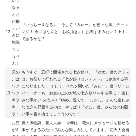
いち
なる
とお
絵描
『いっちー＆なる』、そして『みゅー』が色々な事にチャレ
えか
12
ンジ！ 今回はなんと『お絵描き』に挑戦するみたい？上手に
きに
できるかな？
挑戦
ちょ
うせ
ん！
天の
もうすぐ一五町で開催される七夕祭り。 『ゆめ』達のクラス
川は
は、お祭りで行われる『七夕飾りコンテスト』に参加する事
ワク
になりました！ そして、それを聞いた『みゅー』達ドリーム
13
ワク
パートナーも、お空の上のお城で七夕祭りをする事に！ 楽し
キラ
みな事がいっぱいの『ゆめ』達です。 しかし、そんな楽しみ
キ
な七夕を邪魔するのは、やっぱり『ゆに』達。みんなのお願
ラ！
い事を書き換えてしまうのです！
お空
夏の風物詩、花火大会！ 今年は、花火にメッセージを載せる
がキ
事ができるみたいでみんな楽しみにしています。 花火大会当