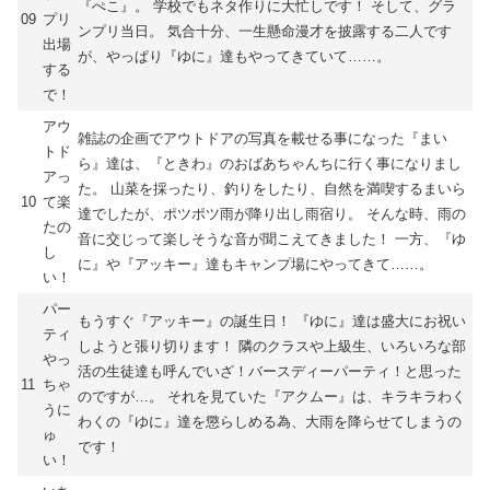
『ぺこ』。 学校でもネタ作りに大忙しです！ そして、グラ
09
プリ
ンプリ当日。 気合十分、一生懸命漫才を披露する二人です
出場
が、やっぱり『ゆに』達もやってきていて……。
する
で！
アウ
雑誌の企画でアウトドアの写真を載せる事になった『まい
トド
ら』達は、『ときわ』のおばあちゃんちに行く事になりまし
アっ
た。 山菜を採ったり、釣りをしたり、自然を満喫するまいら
10
て楽
達でしたが、ポツポツ雨が降り出し雨宿り。 そんな時、雨の
たの
音に交じって楽しそうな音が聞こえてきました！ 一方、『ゆ
し
に』や『アッキー』達もキャンプ場にやってきて……。
い！
パー
もうすぐ『アッキー』の誕生日！ 『ゆに』達は盛大にお祝い
ティ
しようと張り切ります！ 隣のクラスや上級生、いろいろな部
やっ
活の生徒達も呼んでいざ！バースディーパーティ！と思った
11
ちゃ
のですが…。 それを見ていた『アクムー』は、キラキラわく
うに
わくの『ゆに』達を懲らしめる為、大雨を降らせてしまうの
ゅ
です！
い！