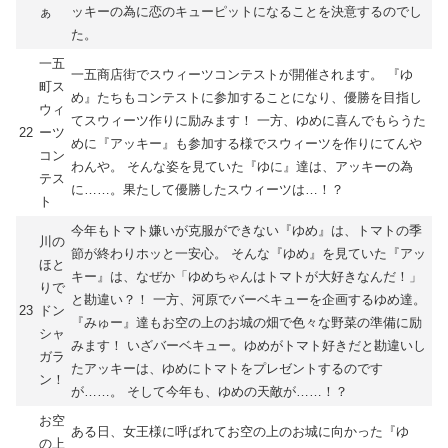
ぁ
ッキーの為に恋のキューピットになることを決意するのでし
た。
一五
一五商店街でスウィーツコンテストが開催されます。 『ゆ
町ス
め』たちもコンテストに参加することになり、優勝を目指し
ウィ
てスウィーツ作りに励みます！ 一方、ゆめに喜んでもらうた
22
ーツ
めに『アッキー』も参加する様でスウィーツを作りにてんや
コン
わんや。 そんな姿を見ていた『ゆに』達は、アッキーの為
テス
に……。果たして優勝したスウィーツは…！？
ト
今年もトマト嫌いが克服ができない『ゆめ』は、トマトの季
川の
節が終わりホッと一安心。 そんな『ゆめ』を見ていた『アッ
ほと
キー』は、なぜか「ゆめちゃんはトマトが大好きなんだ！」
りで
と勘違い？！ 一方、河原でバーベキューを企画するゆめ達。
23
ドン
『みゅー』達もお空の上のお城の畑で色々な野菜の準備に励
シャ
みます！ いざバーベキュー。ゆめがトマト好きだと勘違いし
ガラ
たアッキーは、ゆめにトマトをプレゼントするのです
ン！
が……。 そして今年も、ゆめの天敵が……！？
お空
ある日、女王様に呼ばれてお空の上のお城に向かった『ゆ
の上