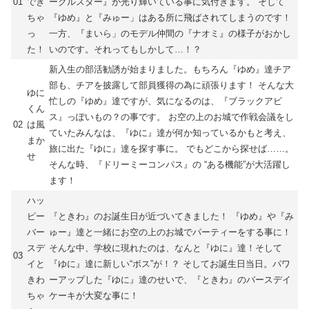
01
でき
ークルスター』が光り輝いている事に気付きます。 そして
ちゃ
『ゆめ』と『みゅー」はある所に飛ばされてしまうのです！
っ
一方、『まいら」のモデル仲間の『ナオミ』の様子がおかし
た！
いのです。それってもしかして…！？
新入生の部活勧誘が始まりました。もちろん『ゆめ』達チア
部も、チアを披露して部員獲得の為に頑張ります！ そんな大
ゆに
忙しの『ゆめ』達ですが、気になるのは、『ブラックアビ
くん
ス』っぽいもの？の事です。 お空の上のお城で作戦会議をし
02
は風
ていたみんなは、『ゆに』達が何か知っているかもと考え、
まか
旅に出た『ゆに』達を探す事に。 でもどこから探せば……。
せ
そんな時、『ドリーミーコンパス』の “ある機能”が大活躍し
ます！
ハッ
ピー
『ときわ』のお誕生日が近づいてきました！ 『ゆめ』や『み
バー
ゅー』達と一緒にお空の上のお城でパーティーをする事に！
スデ
そんな中、学校に現れたのは、なんと『ゆに』達！そして
03
イと
『ゆに』達に新しい“ボス”が！？ そしてお誕生日当日。パワ
きわ
ーアップした『ゆに』達のせいで、『ときわ』のバースデイ
ちゃ
ケーキが大変な事に！