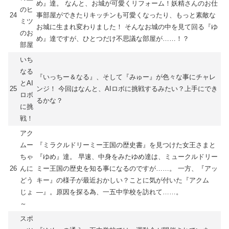
め』達。 なんと、お城が可愛くリフォーム！妖精さんのお仕
のヒ
24
事部屋ができたりキッチンも可愛くなったり、もっと素敵な
ミツ
お城に生まれ変わりました！ そんなお城の中を見て回る『ゆ
のお
め』達ですが、ひとつだけ不思議な部屋が……！？
部屋
いち
なる
『いっちー＆なる』、そして『みゅー』が色々な事にチャレ
とAI
25
ンジ！ 今回はなんと、AIロボに挑戦するみたい？上手にでき
ロボ
るかな？
に挑
戦！
アク
ムー
『ミラクルドリーミー王国の歴史書』を見つけた女王さまと
ちゃ
『ゆめ』達。 早速、中身をみたゆめ達は、ミュークルドリー
26
んに
ミー王国の歴史を知る事になるのですが……。 一方、『アッ
どう
キー』の様子が最近おかしい？ことに気が付いた『アクム
じょ
―』。原因を探る為、一五中学校を訪れて……。
～
スポ