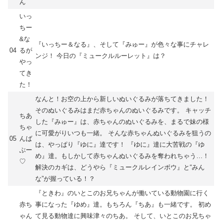
ん
いっ
ちー
&な
『いっちー＆なる』、そして『みゅー』が色々な事にチャレ
04
るが
ンジ！ 今日の『ミュークルルーレット』は？
やっ
てき
た！
なんと！お空の上から新しいぬいぐるみが落ちてきました！
そのぬいぐるみはまだ赤ちゃんのぬいぐるみです。 キャッチ
ちあ
した『みゅー』は、赤ちゃんのぬいぐるみを、まるで妹の様
ちゃ
に可愛がりいつも一緒。 そんな赤ちゃんぬいぐるみを狙うの
05
んば
は、やっぱり『ゆに』達です！ 『ゆに』達に大苦戦の『ゆ
ぶー
め』達。もしかして赤ちゃんぬいぐるみを奪われちゃう…！
♡
解決のカギは、どうやら『ミュークルレインボウ』と“みん
な”が握っている！？
『ときわ』のいとこのお兄ちゃんが働いている動物園に行く
赤ち
事になった『ゆめ』達。もちろん『ちあ』も一緒です。 初め
ゃん
て見る動物達に興味津々のちあ。 そして、いとこのお兄ちゃ