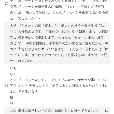
ラキ
日。今年も浴衣を着てみんなで参加です。 そして花火に誰が
14
ラ花
メッセージを載せるのか抽選が行われ、『朝陽』が見事当
火大
選！ 果たして朝陽は、どんなメッセージを夜空に咲かせるの
会
でしょうか！？
大そ
『ときわ』の弟『寛太』と『健太』の通う一五小学校では、
うじ
大掃除の日です。 卒業生の『ゆめ』や『朝陽』達も、大掃除
でピ
のお手伝いに参加します。もちろん『みゅー』達も一緒で
15
カピ
す！ ゆめと朝陽は、小学校での思い出を振り返りながら、教
カハ
室をぴかぴかに磨いていきます。 そんな中、現れたのは『ゆ
ッピ
に』達。せっかくピカピカになった学校もゆに達のせいで汚
ー！
れまみれに……。
いち
なる
とチ
『いっちー＆なる』、そして『みゅー』が色々な事にチャレ
16
アフ
ンジ！ 今回はなんと『チアふる』に挑戦するみたい？上手に
ルに
できるかな？
挑
戦！
お久
海外に留学した『百合』先輩が久々に帰ってきました。 『ゆ