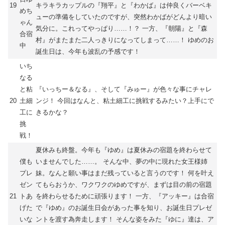
19
キラキラカップルの『翔平』と『わかば』は仲良くバーベキ
めち
ューの準備をしていたのですが、突然わかばがどんより暗い
ゃん
気分に。これってやっぱり……！？ 一方、『朝陽』と『森
合宿
村』がまたまた二人っきりになってしまって……！ ゆめのお
中
誕生日は、今年も波乱の予感です！
いち
なる
と粘
『いっちー＆なる』、そして『みゅー』が色々な事にチャレ
20
土細
ンジ！ 今回はなんと、粘土細工に挑戦するみたい？上手にで
工に
きるかな？
挑
戦！
夏休みも終盤。今年も『ゆめ』は夏休みの宿題を終わらせて
僕も
いませんでした……。 そんな中、夢の中に現れた女王様姉
プレ
妹。なんと願い事はまだ残っていると言うのです！ 何を叶え
ゼン
てもらおうか、ワクワクのゆめですが、まずは目の前の宿題
21
トあ
を終わらせるために頑張ります！ 一方、『アッキー』は合宿
げた
で『ゆめ』のお誕生日会があった事を知り、お誕生日プレゼ
いな
ントを渡す為奔走します！ そんな姿をみた『ゆに』達は、ア