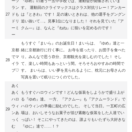
ーツ
『ゆめ』の通う一五中学校では、運動会が開催されていま
ラン
す。 運動回のクライマックスはクラス対抗リレー！アンカー
27
ドも
は『ときわ』です！ 足の速いときわは、他の選手をグングン
ドリ
追い抜いて…。見事1位になりました！ それを見ていた『ア
ーミ
クム―』は、なんと『ねね』に狙いを定めるのです！
ー
もうすぐ『まいら』のお誕生日！まいらは、『ゆめ』達と一
京都
緒に京都旅行に行く事に。 お寺を巡ったり、お団子を食べた
でマ
り。みんなで思う存分、京都観光を楽しむのでした！ そし
28
イラ
て、楽しい時間もあっという間。そろそろおやすみの時間で
ブ♡
す。 まいらは、いい夢を見られるように、枕元にお母さんの
写真を置いて眠りにつくのでした。
あく
あく
もうすぐハロウィンです！どんな仮装をしようかで盛り上が
ハロ
る『ゆめ』達。 一方、『アクム―』も『アクムーランド』で
ウィ
ハロウィンの準備に励むのでした。 そして当日。一五町の広
29
ンあ
場は、おいしそうなお菓子が並び素敵な仮装をした人達でい
っく
っぱい！ そこにやってきたのは、誰よりもいたずら大好きな
む
『ゆに』達で……！？