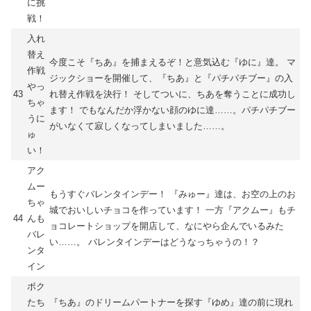
に挑
戦！
入れ
替え
今度こそ『ちあ』を捕まえるぞ！と意気込む『ゆに』達。 マ
作戦
ジックショーを開催して、『ちあ』と『パチパチブー』の入
やっ
43
れ替え作戦を決行！ そしてついに、ちあを奪うことに成功し
ちゃ
ます！ でもなんだか浮かない顔のゆに達……。パチパチブー
うに
がいなくて寂しくなってしまいました……。
ゅ
い！
アク
ムー
もうすぐバレンタインデー！ 『みゅー』達は、お空の上のお
ちゃ
城でおいしいチョコを作っています！ 一方『アクムー』もチ
44
んも
ョコレートショップを開店して、なにやら企んでいるみた
バレ
い……。 バレンタインデーはどうなっちゃうの！？
ンタ
イン
ボク
たち
『ちあ』のドリームパートナーを探す『ゆめ』達の前に現れ