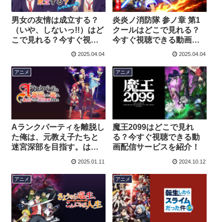
男女の友情は成立する？
炎炎ノ消防隊 参ノ章 第1
（いや、しないっ!!）はど
クールはどこで見れる？
こで見れる？今すぐ視聴
今すぐ視聴できる動画配
できる動画配信サービス
信サービスを紹介！
2025.04.04
2025.04.04
を紹介！
アニメ
アニメ
Aランクパーティを離脱し
魔王2099はどこで見れ
た俺は、元教え子たちと
る？今すぐ視聴できる動
迷宮深部を目指す。はど
画配信サービスを紹介！
こで見れる？今すぐ視聴
2025.01.11
2024.10.12
できる動画配信サービス
を紹介！
アニメ
アニメ