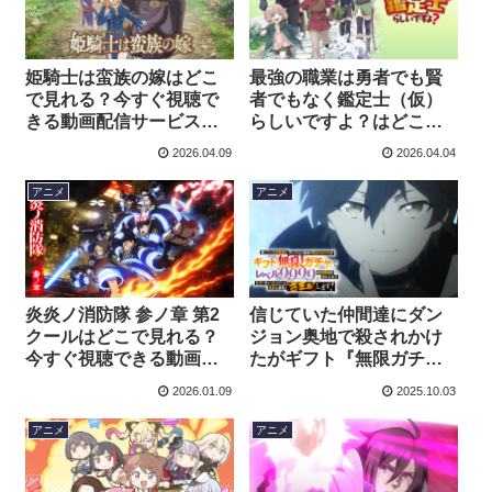
姫騎士は蛮族の嫁はどこ
最強の職業は勇者でも賢
で見れる？今すぐ視聴で
者でもなく鑑定士（仮）
きる動画配信サービスを
らしいですよ？はどこで
紹介！
見れる？今すぐ視聴でき
2026.04.09
2026.04.04
る動画配信サービスを紹
介！
アニメ
アニメ
炎炎ノ消防隊 参ノ章 第2
信じていた仲間達にダン
クールはどこで見れる？
ジョン奥地で殺されかけ
今すぐ視聴できる動画配
たがギフト『無限ガチ
信サービスを紹介！
ャ』でレベル9999の仲間
2026.01.09
2025.10.03
達を手に入れて元パーテ
ィーメンバーと世界に復
アニメ
アニメ
讐＆『ざまぁ！』しま
す！はどこで見れる？今
すぐ視聴できる動画配信