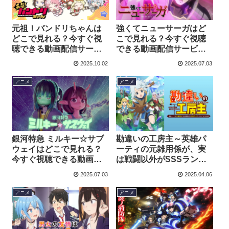
サービスを紹介！
元祖！バンドリちゃんは
強くてニューサーガはど
どこで見れる？今すぐ視
こで見れる？今すぐ視聴
聴できる動画配信サービ
できる動画配信サービス
スを紹介！
を紹介！
2025.10.02
2025.07.03
アニメ
アニメ
銀河特急 ミルキー☆サブ
勘違いの工房主～英雄パ
ウェイはどこで見れる？
ーティの元雑用係が、実
今すぐ視聴できる動画配
は戦闘以外がSSSランク
信サービスを紹介！
だったというよくある話
2025.07.03
2025.04.06
～はどこで見れる？今す
ぐ視聴できる動画配信サ
アニメ
アニメ
ービスを紹介！