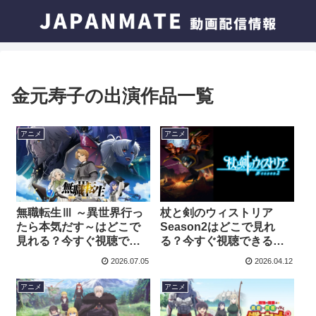
金元寿子の出演作品一覧
アニメ
アニメ
無職転生Ⅲ ～異世界行っ
杖と剣のウィストリア
たら本気だす～はどこで
Season2はどこで見れ
見れる？今すぐ視聴でき
る？今すぐ視聴できる動
る動画配信サービスを紹
画配信サービスを紹介！
2026.07.05
2026.04.12
介！
アニメ
アニメ