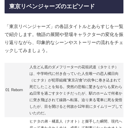
東京リベンジャーズのエピソード
「東京リベンジャーズ」の各話タイトルとあらすじを一覧
で紹介します。物語の展開や登場キャラクターの変化を振
り返りながら、印象的なシーンやストーリーの流れをチェ
ックしてみましょう。
人生どん底のダメフリーターの花垣武道（タケミチ）
は、中学時代に付き合っていた人生唯一の恋人橘日向
（ヒナタ）が犯罪組織“東京卍會”の抗争に巻き込まれて
死亡したことを知る。突然の悲報に驚きながらも変わら
01
Reborn
ぬ日常を過ごすタケミチだったが、駅のホームで何者か
に突き飛ばされて線路へ転落。迫り来る電車に死を覚悟
したが、目を開けると何故か12年前にタイムリープして
いたのだ。
ヒナタの弟・橘直人（ナオト）と握手した瞬間、現代へ
戻って来たタケミチは、成長して刑事になったナオトと