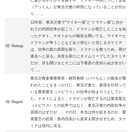
に繋がる手がかりを探す中、ヤンキー仲間だった千堂敦
（アッくん）が東京卍會の幹部になっていることが分か
り……。
12年前、東京卍會で“マイキー派”と“ドラケン派”に分か
れての内部抗争が起こり、ドラケンが死亡したことを知
ったナオト。ナオトからの報告を聞いても、マイキーと
ドラケンが争うことなどあり得ないと信じるタケミチ
05
Releap
は、抗争の真の原因を探り、ドラケンを救うため、再び
過去へと戻る。決意を新たにタイムリープしたタケミチ
だが、目を開けるとそこには下着姿の見知らぬ少女がい
て…。
東京卍會参番隊隊長・林田春樹（パーちん）の親友が襲
われたことをきっかけに、東京卍會と、新宿を仕切って
いる愛美愛主（メビウス）の抗争が始まろうとしてい
た。ナオトによると、ドラケンが死亡するのは愛美愛主
06
Regret
（メビウス）との抗争ではなく、東京卍會の内部抗争が
原因のはずだが…。その日、本当は何が起きるのか。愛
美愛主の総長・長内信高から真実を聞き出すため、タケ
ミチは現代に戻る。