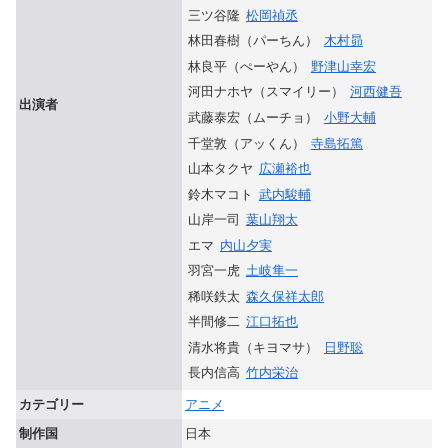
三ツ谷隆
松岡禎丞
林田春樹（パーちん）
木村昴
林良平（ぺーやん）
野津山幸宏
河田ナホヤ（スマイリー）
河西健吾
出演者
武藤泰宏（ムーチョ）
小野大輔
千堂敦（アッくん）
寺島拓篤
山本タクヤ
広瀬裕也
鈴木マコト
武内駿輔
山岸一司
葉山翔太
エマ
内山夕実
羽宮一虎
土岐隼一
稀咲鉄太
森久保祥太郎
半間修二
江口拓也
清水将貴（キヨマサ）
日野聡
長内信高
竹内栄治
カテゴリー
アニメ
制作国
日本