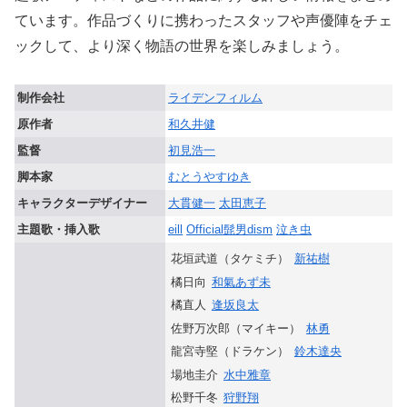
ています。作品づくりに携わったスタッフや声優陣をチェ
ックして、より深く物語の世界を楽しみましょう。
制作会社
ライデンフィルム
原作者
和久井健
監督
初見浩一
脚本家
むとうやすゆき
キャラクターデザイナー
大貫健一
太田恵子
主題歌・挿入歌
eill
Official髭男dism
泣き虫
花垣武道（タケミチ）
新祐樹
橘日向
和氣あず未
橘直人
逢坂良太
佐野万次郎（マイキー）
林勇
龍宮寺堅（ドラケン）
鈴木達央
場地圭介
水中雅章
松野千冬
狩野翔