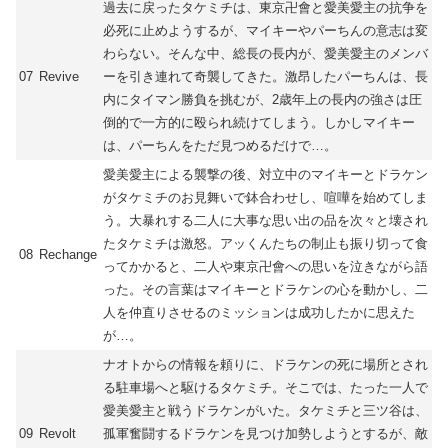
過去に戻ったタケミチは、東京卍會と愛美愛主の抗争を
必死に止めようするが、マイキーやパーちんの意志は変
わらない。そんな中、総長の長内が、愛美愛主のメンバ
07
Revive
ーを引き連れて奇襲してきた。激昂したパーちんは、長
内にタイマン勝負を挑むが、2歳年上の長内の強さは圧
倒的で一方的に殴られ続けてしまう。しかしマイキー
は、パーちんをただ見つめるだけで…。
愛美愛主による襲撃の後、対立中のマイキーとドラケン
がタケミチのお見舞いで鉢合わせし、喧嘩を始めてしま
う。大暴れする二人に大事な思い出の品を次々と壊され
たタケミチは激怒。アッくんたちの制止も振り切って食
08
Rechange
ってかかると、二人や東京卍會への思いを泣きながら語
った。その言葉はマイキーとドラケンの心を動かし、二
人を仲直りさせるのミッションは成功したかに思えた
が…。
ナオトからの情報を頼りに、ドラケンの死に場所とされ
る駐車場へと駆けるタケミチ。そこでは、たった一人で
愛美愛主と戦うドラケンがいた。タケミチと三ツ谷は、
09
Revolt
孤軍奮闘するドラケンを見つけ加勢しようとするが、敵