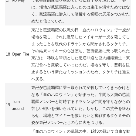
17
No way
で壱番隊副隊長を務めている松野千冬が現れる。千冬
は、場地が芭流覇羅に入ったのは東卍を潰すためではな
く、芭流覇羅に潜入して暗躍する稀咲の尻尾をつかむた
めだと信じていた。
東卍と芭流覇羅の決戦の日「血のハロウィン」で一虎が
場地を殺し、それに激昂したマイキーが一虎を殺してし
まったことを現代のドラケンから聞かされるタケミチ。
その結果マイキーの心は堕ち、芭流覇羅に乗っ取られた
18
Open Fire
東卍は、稀咲を筆頭とした悪逆非道な巨大組織新生・東
京卍會へと変貌していったのだ。場地を守り、悲劇を阻
止するという新たなミッションのため、タケミチは過去
へ戻る。
東卍が芭流覇羅に乗っ取られて変貌していくきっかけと
なる「血のハロウィン」が始まった。半間ら大勢の芭流
Turn
覇羅メンバーと対峙するドラケンは仲間を守りながらの
19
around
苦しい戦いを強いられていた。しかし、この抗争を終わ
らせ、場地とマイキーを救いたいと奮戦するタケミチの
姿が東卍メンバーたちの心に火をつける。
「血のハロウィン」の乱戦の中、1対3の戦いで自由な動