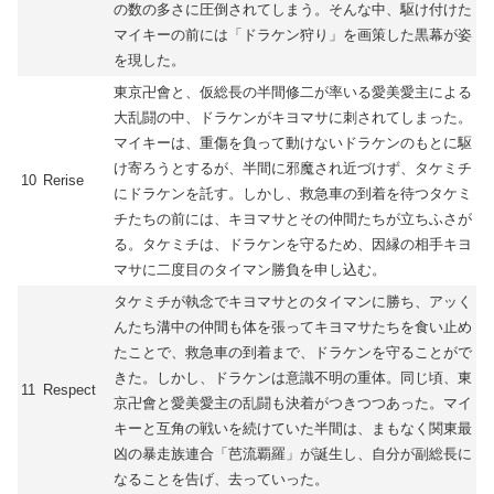
の数の多さに圧倒されてしまう。そんな中、駆け付けた
マイキーの前には「ドラケン狩り」を画策した黒幕が姿
を現した。
東京卍會と、仮総長の半間修二が率いる愛美愛主による
大乱闘の中、ドラケンがキヨマサに刺されてしまった。
マイキーは、重傷を負って動けないドラケンのもとに駆
け寄ろうとするが、半間に邪魔され近づけず、タケミチ
10
Rerise
にドラケンを託す。しかし、救急車の到着を待つタケミ
チたちの前には、キヨマサとその仲間たちが立ちふさが
る。タケミチは、ドラケンを守るため、因縁の相手キヨ
マサに二度目のタイマン勝負を申し込む。
タケミチが執念でキヨマサとのタイマンに勝ち、アッく
んたち溝中の仲間も体を張ってキヨマサたちを食い止め
たことで、救急車の到着まで、ドラケンを守ることがで
きた。しかし、ドラケンは意識不明の重体。同じ頃、東
11
Respect
京卍會と愛美愛主の乱闘も決着がつきつつあった。マイ
キーと互角の戦いを続けていた半間は、まもなく関東最
凶の暴走族連合「芭流覇羅」が誕生し、自分が副総長に
なることを告げ、去っていった。