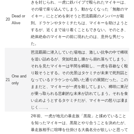
きを封じられ、一虎に鉄パイプで殴られたマイキーは、
その場で座り込んでしまう。動かなくなった「無敵のマ
Dead or
イキー」にとどめを刺そうと芭流覇羅のメンバーが殺
20
Alive
到。ドラケンやタケミチたちは、マイキーを助けようと
するが、近くまで辿り着くこともできない。そのとき、
絶体絶命のマイキーの前に現れたのは、意外な男だっ
た。
芭流覇羅に潜入していた場地は、激しい抗争の中で稀咲
を追い詰めるが、突如吐血し膝から崩れ落ちてしまう。
それを見たマイキーは半間を瞬殺し、一虎を容赦なく殴
り殺そうとする。その光景はタケミチが未来で死刑囚と
One and
21
なっているドラケンから聞いた通りの展開だった。この
only
ままだと、マイキーが一虎を殺してしまい、稀咲に東卍
が乗っ取られる悲劇的な未来が訪れてしまう。それを食
い止めようとするタケミチだが、マイキーの怒りは凄ま
じく……。
2年前、一虎が地元の暴走族「黒龍」と揉めていること
を知ったマイキーは、黒龍とやり合うことを決めたが、
暴走族相手に喧嘩を仕掛ける大義名分が欲しいと思って