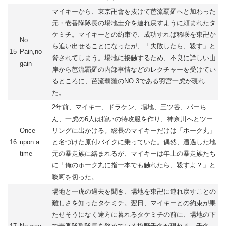
マイキーから、東京卍會を抜けて芭流覇羅へと加わった
元・壱番隊隊長の場地圭介を連れ戻すように頼まれたタ
ケミチ。マイキーとの約束で、成功すれば稀咲を東卍か
No
ら追い出せることになったが、「失敗したら、殺す」と
15
Pain,no
脅されてしまう。場地に接触するため、不良に詳しい山
gain
岸から芭流覇羅の内部事情などのレクチャーを受けてい
るところに、芭流覇羅のNO.3である羽宮一虎が現れ
た。
2年前、マイキー、ドラケン、場地、三ツ谷、パーち
ん、一虎の6人は揃いの特攻服を作り、神奈川へとツー
Once
リングに出かける。総長のマイキーだけは「ホーク丸」
16
upon a
と名づけた原付バイクに乗っていた。偶然、遭遇した地
time
元の暴走族に絡まれるが、マイキーは年上の暴走族たち
に「俺のホーク丸に指一本でも触れたら、殺すよ？」と
啖呵を切った。
場地と一虎の過去を聞き、場地を東卍に連れ戻すことの
難しさを知ったタケミチ。翌日、マイキーとの約束が果
たせそうになく途方に暮れるタケミチの前に、場地の下