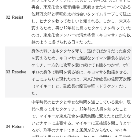
再会。東京卍會を犯罪組織に変貌させたキーマンである
佐野万次郎と稀咲鉄太の出会いをタイムリープして阻止
02
Resist
し、ヒナタを救って欲しいと頼まれる。しかし、未来を
変えるため、再び12年前に戻ったタケミチを待っていた
のは、東京卍會メンバーの清水将貴（キヨマサ）から奴
隷のように虐げられる日々だった。
身体の弱い山本タクヤを守り、逃げてばかりだった自分
を変えるため、キヨマサに無謀なタイマン勝負を挑むタ
ケミチ。一方的に攻撃を受け続けても膝をつかず、ボロ
03
Resolve
ボロの身体で啖呵を切る姿は、キヨマサを動揺させる。
そこにふらりと現れたのは、東京卍會総長の佐野万次郎
（マイキー）と、副総長の龍宮寺堅（ドラケン）だっ
た。
中学時代のヒナタと幸せな時間を過ごしている最中、現
代へ戻って来たタケミチ。12年前の人柄を知ったこと
で、マイキーが東京卍會を極悪集団に変えたとは思えな
いとナオトに主張する。マイキーに直接話を聞こうとす
04
Return
るが、刑事のナオトでさえ居所が分からない。マイキー