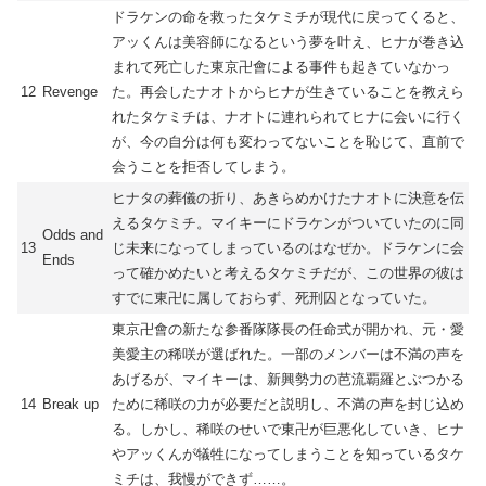
ドラケンの命を救ったタケミチが現代に戻ってくると、
アッくんは美容師になるという夢を叶え、ヒナが巻き込
まれて死亡した東京卍會による事件も起きていなかっ
12
Revenge
た。再会したナオトからヒナが生きていることを教えら
れたタケミチは、ナオトに連れられてヒナに会いに行く
が、今の自分は何も変わってないことを恥じて、直前で
会うことを拒否してしまう。
ヒナタの葬儀の折り、あきらめかけたナオトに決意を伝
えるタケミチ。マイキーにドラケンがついていたのに同
Odds and
13
じ未来になってしまっているのはなぜか。ドラケンに会
Ends
って確かめたいと考えるタケミチだが、この世界の彼は
すでに東卍に属しておらず、死刑囚となっていた。
東京卍會の新たな参番隊隊長の任命式が開かれ、元・愛
美愛主の稀咲が選ばれた。一部のメンバーは不満の声を
あげるが、マイキーは、新興勢力の芭流覇羅とぶつかる
14
Break up
ために稀咲の力が必要だと説明し、不満の声を封じ込め
る。しかし、稀咲のせいで東卍が巨悪化していき、ヒナ
やアッくんが犠牲になってしまうことを知っているタケ
ミチは、我慢ができず……。