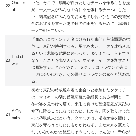
One for
いた。そこで、場地が自分たちもチームを作ることを提
22
all
案。一人一人がみんなの為に命を張れるチームにした
い。結成記念にみんなでお金を出し合いひとつの交通安
全のお守りを買ったあの日の約束を守るために、場地は
一人で戦っていた。
「血のハロウィン」と名づけられた東卍と芭流覇羅の抗
争は、東卍が勝利するも、場地を失い、一虎が逮捕され
るという悲惨な結果に終わった。タケミチは、何もでき
End of
23
なかったことを悔やんだが、マイキーが一虎を殺すこと
war
は回避することができた。 タケミチはドラケンと共に
一虎に会いに行き、その帰りにドラケンの家へと誘われ
る。
初めて東卍の特攻服を着て集会へと参加したタケミチ
は、マイキーの隣に芭流覇羅の副総長である半間と、千
冬の姿を見つけて驚く。東卍に負けた芭流覇羅が東卍の
A Cry
傘下に降ることになったのだ。しかも、間を取り持った
24
baby
のは稀咲鉄太だという。タケミチは、場地が命を賭けて
東卍を守ろうとしたにもかかわらず、まだ未来を変えら
れていないのかと絶望しそうになる。そんな中、千冬が