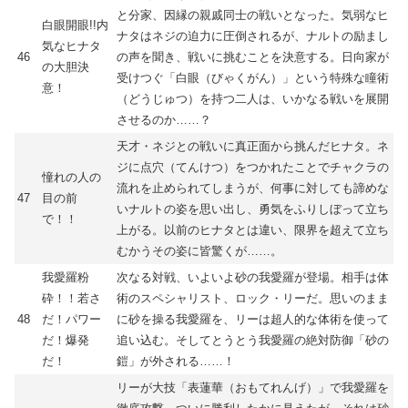
と分家、因縁の親戚同士の戦いとなった。気弱なヒ
白眼開眼!!内
ナタはネジの迫力に圧倒されるが、ナルトの励まし
気なヒナタ
46
の声を聞き、戦いに挑むことを決意する。日向家が
の大胆決
受けつぐ「白眼（びゃくがん）」という特殊な瞳術
意！
（どうじゅつ）を持つ二人は、いかなる戦いを展開
させるのか……？
天才・ネジとの戦いに真正面から挑んだヒナタ。ネ
ジに点穴（てんけつ）をつかれたことでチャクラの
憧れの人の
流れを止められてしまうが、何事に対しても諦めな
47
目の前
いナルトの姿を思い出し、勇気をふりしぼって立ち
で！！
上がる。以前のヒナタとは違い、限界を超えて立ち
むかうその姿に皆驚くが……。
我愛羅粉
次なる対戦、いよいよ砂の我愛羅が登場。相手は体
砕！！若さ
術のスペシャリスト、ロック・リーだ。思いのまま
48
だ！パワー
に砂を操る我愛羅を、リーは超人的な体術を使って
だ！爆発
追い込む。そしてとうとう我愛羅の絶対防御「砂の
だ！
鎧」が外される……！
リーが大技「表蓮華（おもてれんげ）」で我愛羅を