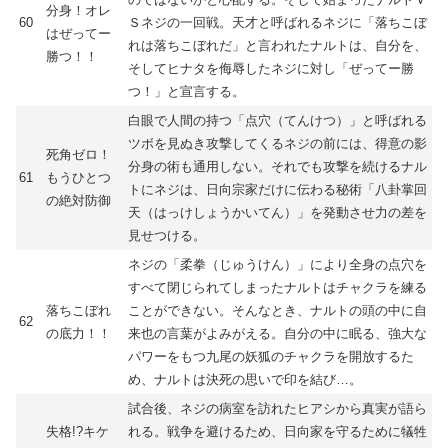
分身！オレ
60
Ｓネジの一回戦。天才と呼ばれるネジに「落ちこぼ
はぜってー
れは落ちこぼれだ」と言われたナルトは、自分を、
勝つ！！
そしてヒナタを侮辱したネジに対し「ぜってー勝
つ！」と宣言する。
白眼で人間の持つ「点穴（てんけつ）」と呼ばれる
ツボを見ぬき攻撃してくるネジの前には、得意の影
死角ゼロ！
分身の術も通用しない。それでも攻撃を続けるナル
61
もうひとつ
トにネジは、日向宗家だけに伝わる秘術「八卦掌回
の絶対防御
天（はっけしょうかいてん）」を発動させ力の差を
見せつける。
ネジの「柔拳（じゅうけん）」により全身の点穴を
すべて閉じられてしまったナルトはチャクラを練る
落ちこぼれ
ことができない。そんなとき、ナルトの頭の中に自
62
の底力！！
来也の言葉がよみがえる。自分の中に眠る、強大な
パワーをもつ九尾の妖狐のチャクラを開放するた
め、ナルトは決死の思いで印を結び…。
試合後、ネジの病室を訪れたヒアシから真実が語ら
失格!?キケ
れる。戦争を避けるため、日向家を守るために犠牲