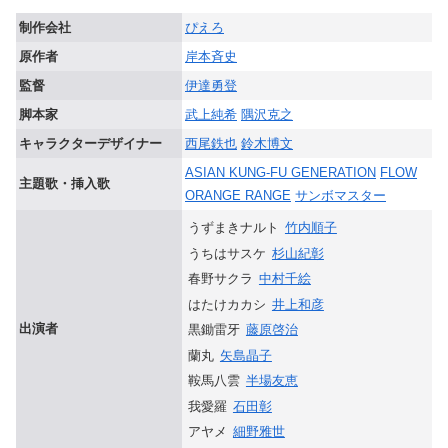
制作会社
ぴえろ
原作者
岸本斉史
監督
伊達勇登
脚本家
武上純希
隅沢克之
キャラクターデザイナー
西尾鉄也
鈴木博文
ASIAN KUNG-FU GENERATION
FLOW
主題歌・挿入歌
ORANGE RANGE
サンボマスター
うずまきナルト
竹内順子
うちはサスケ
杉山紀彰
春野サクラ
中村千絵
はたけカカシ
井上和彦
出演者
黒鋤雷牙
藤原啓治
蘭丸
矢島晶子
鞍馬八雲
半場友恵
我愛羅
石田彰
アヤメ
細野雅世