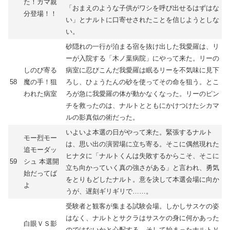
た！ガマ親
「おまえのような子供がワシを呼び出せるはずはな
分登場！！
い」とナルトに口寄せされたことを信じようとしな
い。
砂隠れの一行が泊まる宿を抜け出した我愛羅は、リ
ーが入院する「木ノ葉病院」にやって来た。リーの
しのび寄る
病室に忍びこんだ我愛羅は眠るリーを不気味に見下
58
魔の手！狙
ろし、ひょうたんの砂を使ってその命を狙う。とこ
われた病室
ろが急に我愛羅の体が動かなくなった。リーのピン
チを救ったのは、ナルトとともにかけつけたシカマ
ルの影真似の術だった。
いよいよ本選の日がやって来た。緊張するナルト
モー烈モー
は、思い出の演習場に立ち寄る。そこに偶然現れた
追モーダッ
ヒナタに「ナルトくんは失敗するからこそ、そこに
59
シュ 本選開
立ち向かっていく真の強さがある」と言われ、勇気
始だってば
をとりもどしたナルト。意を決して本選会場に向か
よ
うが、遅刻ギリギリで……。
受験者と観客が集まる試験会場。しかしサスケの姿
はなく、ナルトとサクラはサスケの身に何かあった
白眼ＶＳ影
のではないかと心配する。そして始まったナルトＶ