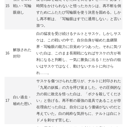
15
戦い・写輪
時間をかけられないと悟ったカカシは、再不斬を倒
眼崩し
すためにふたたび写輪眼を使う決意を固める。しか
し再不斬は、「写輪眼はすでに通用しない」と言い
放つ。
白の猛攻を受け続けるナルトとサスケ。しかしサス
ケは、この戦いの中で、自分自身が秘めた血継限
界・写輪眼の能力に目覚めつつあった。それに気づ
解放された
16
いた白は、このまま長期戦になればサスケの方が有
封印
利になると判断し、一気に勝負に出る！だが白の狙
いはサスケではなく、動けないナルトに向けら
れ……。
サスケを傷つけられた怒りが、ナルトに封印された
「九尾の妖狐」の力を呼び覚ました。その圧倒的な
力の前に敗北を悟った白は、「ボクを殺してくださ
白い過去・
17
い」と告げる。再不斬の最強の道具であることが存
秘めた想い
在理由だった白は、自分にはもう価値がないのだと
考えていた。白の純粋な気持ちに、ナルトは白にト
ドメを刺せず苦しむ。