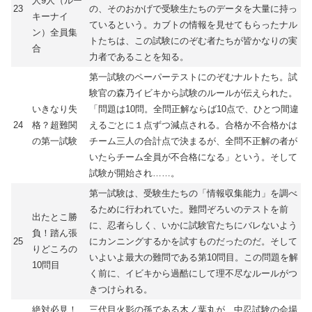
人9人（ルー
23
の、そのおかげで受験生たちのデータを大量に持っ
キーナイ
ているという。カブトの情報を見せてもらったナル
ン）全員集
トたちは、この試験にのぞむ者たちが皆かなりの実
合
力者であることを知る。
第一試験のペーパーテストにのぞむナルトたち。試
験官の森乃イビキから試験のルールが伝えられた。
いきなり失
「問題は10問。全問正解ならば10点で、ひとつ間違
24
格？超難関
えるごとに１点ずつ減点される。合格か不合格かは
の第一試験
チーム三人の合計点で決まるが、全問不正解の者が
いたらチーム全員が不合格になる」という。そして
試験が開始され……。
第一試験は、受験生たちの「情報収集能力」を調べ
るために行われていた。難問ぞろいのテストを前
出たとこ勝
に、忍者らしく、いかに試験官たちにバレないよう
負！踏ん張
25
にカンニングするかを試すものだったのだ。そして
りどころの
いよいよ最大の難問である第10問目。この問題を解
10問目
く前に、イビキから過酷にして理不尽なルールがつ
きつけられる。
絶対必見！
三代目火影の孫である木ノ葉丸が、中忍試験の会場