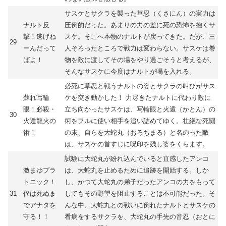
サスケとサクラを襲った草忍（くさにん）の実力は
ナルト反
圧倒的だった。あまりの力の差に死の恐怖を抱くサ
撃！逃げね
スケ。そこへ本物のナルトが戻ってきた。だが、三
29
ーんだって
人そろったところで戦力は変わらない。サスケは巻
ばよ！
物を敵に渡してその場をやり過ごそうと考えるが、
そんなサスケに今度はナルトが喝を入れる。
必死に草忍と戦うナルトの姿とサクラの叫びがサス
蘇れ写輪
ケを突き動かした！ 力尽きたナルトに代わり敵に
眼！必殺・
立ち向かったサスケは、写輪眼と火遁（かとん）の
30
火遁龍火の
術をフルに使い相手を追い詰めてゆく。壮絶な死闘
術！
の末、自らを大蛇丸（おろちまる）と名のった敵
は、サスケの首すじに呪印を残し姿をくらます。
試験に大蛇丸が紛れ込んでいると直感したアンコ
激まゆプラ
は、大蛇丸を止めるために追跡を開始する。しか
トニック！
し、かつて大蛇丸の弟子だったアンコの力をもって
31
僕は死ぬま
してもその野望を阻止することは不可能だった。そ
でアナタを
んな中、大蛇丸との戦いに倒れたナルトとサスケの
守る！！
看病をするサクラを、大蛇丸の手先の音忍（おとに