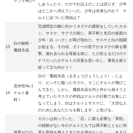
ザブザ再び!!
しあうふたり。だがそれ以上のことは語らず、少年
はどこかへ消えていった。少年は何者なのか？ ナ
ルトに近づいた理由は？
完成間近の橋に向かうタズナの護衛をしていたカカ
シ、サスケ、サクラの前に、再不斬と先日の仮面の
少年・白（ハク）が再び現れた。サスケと白の戦闘
白の秘術・
13
が始まる。その頃、ガトーの部下がタズナの家を襲
魔鏡氷晶
撃。連れ去られる母親を前に、ただ怯えるだけのイ
ナリだったがナルトの言葉を思い出し、勇気を振り
絞って立ち向かう！
白の「魔鏡氷晶（まきょうひょうしょう）」によ
り、ピンチに陥ったサスケ。そこにナルトが飛びこ
意外性No.1
んできた。しかし、魔鏡氷晶を内と外から崩そうと
14
ナルト参
考えていたサスケの作戦はナルトの行動で台無しに
戦！
なってしまう。白はナルトとサスケに、「大切な人
のためにあなたたちを殺します」と告げる。
カカシは知っていた。「忍」に最も必要な「実戦」
の経験がない今のナルトたちでは再不斬とともに何
視界ゼロの
度も死線を越えてきた白を倒せないと……。あまり