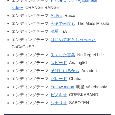
エンディングテーマ
ビバ★ロック 〜japanese
side〜
ORANGE RANGE
エンディングテーマ
ALIVE
Raico
エンディングテーマ
今まで何度も
The Mass Missile
エンディングテーマ
流星
TiA
エンディングテーマ
はじめて君としゃべった
GaGaGa SP
エンディングテーマ
失くした言葉
No Regret Life
エンディングテーマ
スピード
Analogfish
エンディングテーマ
そばにいるから
Amadori
エンディングテーマ
パレード
Chaba
エンディングテーマ
Yellow moon
明星 <Akeboshi>
エンディングテーマ
ピノキオ
ORESKABAND
エンディングテーマ
シナリオ
SABOTEN