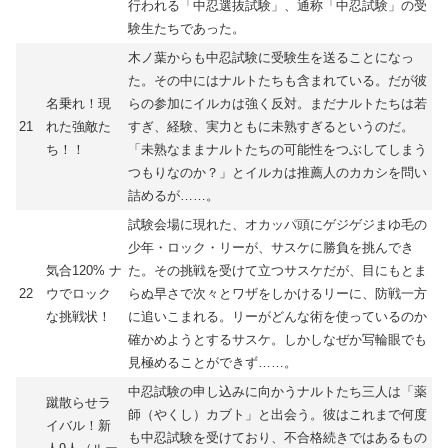
行われる「中忍選抜試験」、通称「中忍試験」の受
験生たちであった。
木ノ葉からも中忍試験に受験生を送ることになっ
た。その中にはナルトたちも含まれている。だが彼
名乗れ！現
らの参加にイルカは強く反対。まだナルトたちは若
21
れた強敵た
すぎ、経験、実力ともに未熟すぎるというのだ。
ち！！
「未熟なままナルトたちの可能性をつぶしてしまう
つもりなのか？」とイルカは推薦人のカカシを問い
詰めるが……。
試験会場に現れた、オカッパ頭にゲジゲジまゆ毛の
少年・ロック・リーが、サスケに勝負を挑んでき
気合120% ナ
た。その挑戦を受けて立つサスケだが、目にもとま
22
ウでロック
らぬ早さで次々とワザをしかけるリーに、防戦一方
な挑戦状！
に追いこまれる。リーがどんな術を使っているのか
確かめようとするサスケ。しかしなぜか写輪眼でも
見極めることができず……。
中忍試験の申し込みに向かうナルトたち三人は「薬
蹴散らせラ
師（やくし）カブト」と出会う。彼はこれまで何度
イバル！新
も中忍試験を受けており、不合格続きではあるもの