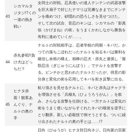
女同士の対戦。忍具使いの達人テンテンの武器攻撃
シカマルタ
を巨大扇子で封じたテマリは完膚なきまでにテンテ
ジタジ!?くの
43
ンを痛めつけ、砂隠れの恐ろしさを見せつけた。
一達の熱き
そして次の試合、音忍のキンは、シカマルの「影真
戦い
似（かげまね）の術」をうまくかわしながら勝負を
有利に進めていくが……。
ナルトの対戦相手は、忍者学校の同期・キバだ。か
つての落ちこぼれだったナルトを知るキバは勝利を
赤丸参戦!!負
確信し余裕の構え。相棒の忍犬・赤丸と連係し「擬
44
け犬はどっ
獣忍法（ぎじゅうにんぽう）」でナルトを攻撃す
ちだ？
る。ピンチかと思われたナルトだったが、得意の影
分身と変化の術を応用してキバを欺き反撃に出る。
粘り強さを見せるナルトに、キバと赤丸はチャクラ
ヒナタ赤
を増強させる「兵糧丸（ひょうろうがん）」を飲
面！観客あ
み、さらなる攻撃を仕掛ける。一方ナルトは変化の
45
んぐり、ナ
術をうまく使いながらすぐれたキバの嗅覚を逆手に
ルトの奥の
とり翻弄。新しい必殺技で倒そうとする。ついに繰
手
り出されたナルトの奥の手とは……!?
日向（ひゅうが）ヒナタ対日向ネジ。日向家の宗家