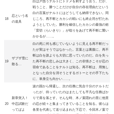
白は戸惑うナルトにトドメを刺すよう言う。だが、
戦うこと、勝つことだけが自分の存在理由だという
白の言葉がナルトにはどうしても納得できない。同
忍という名
18
じころ、再不斬とカカシの戦いにも終止符が打たれ
の道具
ようとしていた。勝利を確信したカカシの最強の術
「雷切（らいきり）」が唸りをあげて再不斬に襲い
かかるが……。
白の死に何も感じていないように見える再不斬だっ
たが実はそうではなかった。言葉とは裏腹に、再不
斬は白を誰よりも大切に思っていたのだ。白を失っ
ザブザ雪に
19
た再不斬の悲しみは大きく、この非情さこそが忍の
散る…
宿命であることをナルトは知る。再不斬は、用無し
となった自分を消そうとするガトーとその手下たち
に、単身立ち向かい……。
波の国から帰還し、次の任務に気合十分のナルトだ
ったが、待っていたのはまたしても平凡な任務ばか
新章突入！
りで肩を落とす。そんな時、木ノ葉隠れの里に他里
20
中忍試験だ
の忍が続々と集まってきていることを知る。彼らは
ってばよ
各里を代表して送り込まれた下忍で、今回木ノ葉で