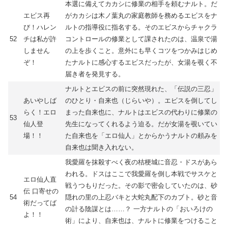
本選に備えてカカシに修業の相手を頼むナルト。だ
エビス再
がカカシは木ノ葉丸の家庭教師を務めるエビスをナ
び！ハレン
ルトの指導役に指名する。そのエビスからチャクラ
52
チは私が許
コントロールの修業として課されたのは、温泉で湯
しません
の上を歩くこと。意外にも早くコツをつかみはじめ
ぞ！
たナルトに感心するエビスだったが、女湯を覗く不
届き者を発見する。
ナルトとエビスの前に突然現れた、「伝説の三忍」
あいやしば
のひとり・自来也（じらいや）。エビスを倒してし
らく！エロ
まった自来也に、ナルトはエビスの代わりに修業の
53
仙人登
先生になってくれるよう迫る。だが女湯を覗いてい
場！！
た自来也を「エロ仙人」とからかうナルトの頼みを
自来也は聞き入れない。
我愛羅を抹殺すべく夜の桔梗城に音忍・ドスがあら
われる。ドスはここで我愛羅を倒し本戦でサスケと
エロ仙人直
戦うつもりだった。その影で密会していたのは、砂
伝 口寄せの
54
隠れの里の上忍バキと大蛇丸配下のカブト。砂と音
術だってば
の計る陰謀とは……？ 一方ナルトの「おいろけの
よ！！
術」により、自来也は、ナルトに修業をつけること