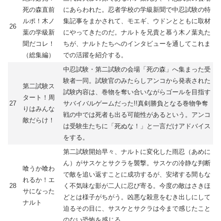
死の森直前
にあらわれた。忍者学校の学級新聞で中忍試験の特
ルポ！木ノ
集記事をまかされて、モエギ、ウドンとともに取材
26
葉の学級新
にやってきたのだ。ナルトを兄貴と慕う木ノ葉丸た
聞だコレ！
ちが、ナルトたちへのインタビューを通してこれま
（総集編）
での活躍を紹介する。
中忍試験・第二試験の会場「死の森」へ集まった受
験者一同。試験官のみたらしアンコから発表された
第二試験ス
試験内容は、巻物を奪い合いながらゴールを目指す
タート！周
27
サバイバルゲームだった!!真剣勝負となる巻物争奪
りはみんな
戦の中では死者も出る可能性があるという。アンコ
敵だらけ！
は受験生たちに「死ぬな！」と一言だけアドバイス
をする。
第二試験開始早々、ナルトに変化した雨忍（あめに
ん）がサスケとサクラを襲撃。サスケの冷静な判断
喰うか喰わ
で敵を追い返すことに成功するが、安堵する間もな
れるか！エ
28
く不気味な影が二人に忍び寄る。今度の敵はさきほ
サになった
どとは様子がちがう。凶悪な殺意をむき出しにして
ナルト
迫るその目に、サスケとサクラは今まで感じたこと
のない恐怖を感じる。