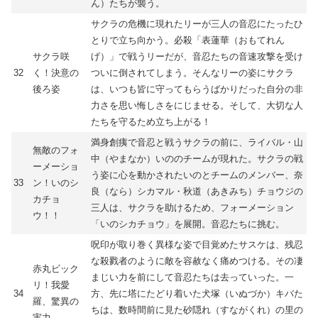
ん）たちが襲う。
サクラの危機に現れたリーが三人の音忍にたったひ
とりで立ち向かう。必殺「表蓮華（おもてれん
サクラ咲
げ）」で戦うリーだが、音忍たちの音速攻撃を受け
32
く！決意の
ついに倒されてしまう。そんなリーの姿にサクラ
後ろ姿
は、いつも皆に守ってもらうばかりだった自分の非
力さを思い悔しさをにじませる。そして、大切な人
たちを守るため立ち上がる！
満身創痍で音忍と戦うサクラの前に、ライバル・山
無敵のフォ
中（やまなか）いののチームが現れた。サクラの戦
ーメーショ
う姿に心を動かされたいのとチームのメンバー、奈
33
ン！いのシ
良（なら）シカマル・秋道（あきみち）チョウジの
カチョ
三人は、サクラを助けるため、フォーメーション
ウ！！
「いのシカチョウ」を展開。音忍たちに挑む。
呪印が取り巻く異様な姿で目覚めたサスケは、残忍
な殺戮者のように敵を容赦なく痛めつける。その凄
赤丸ビック
まじい力を前にして音忍たちは去っていった。一
リ！我愛
34
方、先に塔にたどり着いた犬塚（いぬづか）キバた
羅、驚異の
ちは、数時間前に見た砂隠れ（すながくれ）の里の
実力