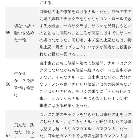
にする。
口寄せの術の修業を続けるナルトだが、自分の中の
九尾の妖狐のチャクラをなかなかコントロールでき
切ない思い
ず失敗続き。一方サクラは、サスケを見舞おうとい
55
願いを込め
のとともに病院へ。ところが病室にはすでにサスケ
た一輪
の姿はなかった。同じ頃、木ノ葉の上忍たちは、特
別上忍・月光（げっこう）ハヤテが何者かに殺害さ
れたと報せを受ける……。
自来也とともに修業を始めて数週間、ナルトはクタ
クタになりながらも修業を続けるが一向に進歩がみ
生か死
えない。そんなナルトに、自来也はなぜか、大好き
か！？免許
56
なラーメンを食べさせたり修業とは何の関係もない
皆伝は命懸
ことばかりさせる。あげくの果てに「今から死んで
け！
来い」とガケからナルトをつき落とした！ だが自
来也にはある秘策があった。
ついに九尾のチャクラをひきだし口寄せの術をもの
にしたナルト。ところがナルトが呼び出したのは体
飛んだ！跳
も態度も超巨大なガマガエル「ガマブン太」だっ
ねた！潜っ
57
た。口寄せガマの中でも最強を誇るガマブン太は