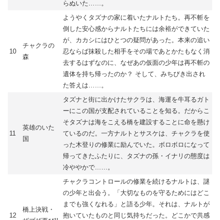
らぬいた……。
ようやくタズナの家に着いたナルトたち。再不斬を
倒した安心感からナルトたちには余裕ができていた
が、カカシにはひとつの疑問があった。本来の追い
チャクラの
10
忍ならば抹殺した相手をその場であとかたもなく消
森
去するはずなのに、なぜあの仮面の少年は再不斬の
遺体を持ち帰ったのか？ そして、みちびき出され
た答えは……。
タズナと街に出かけたサクラは、海運を牛耳るガト
ーにこの国が支配されていることを知る。だからこ
そタズナは海をこえる橋を建設することに命を懸け
英雄のいた
11
ているのだ。一方ナルトとサスケは、チャクラを使
国
った木登りの修業に励んでいた。ボロボロになって
帰ってきたふたりに、タズナの孫・イナリの態度は
冷ややかで……。
チャクラコントロールの修業を続けるナルトは、謎
の少年と出会う。「大切なものを守るためにはどこ
までも強くなれる」と語る少年。それは、ナルトが
橋上決戦・
12
抱いていたものと同じ気持ちだった。どこかで共感