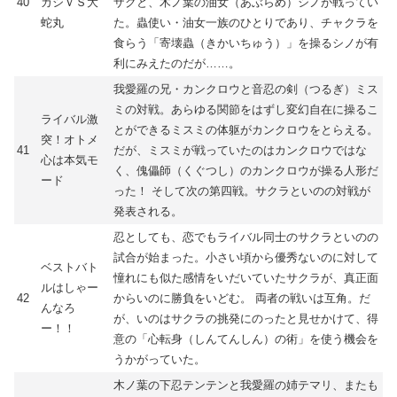
40
カシＶＳ大
ザクと、木ノ葉の油女（あぶらめ）シノが戦ってい
蛇丸
た。蟲使い・油女一族のひとりであり、チャクラを
食らう「寄壊蟲（きかいちゅう）」を操るシノが有
利にみえたのだが……。
我愛羅の兄・カンクロウと音忍の剣（つるぎ）ミス
ミの対戦。あらゆる関節をはずし変幻自在に操るこ
ライバル激
とができるミスミの体躯がカンクロウをとらえる。
突！オトメ
41
だが、ミスミが戦っていたのはカンクロウではな
心は本気モ
く、傀儡師（くぐつし）のカンクロウが操る人形だ
ード
った！ そして次の第四戦。サクラといのの対戦が
発表される。
忍としても、恋でもライバル同士のサクラといのの
試合が始まった。小さい頃から優秀ないのに対して
ベストバト
憧れにも似た感情をいだいていたサクラが、真正面
ルはしゃー
42
からいのに勝負をいどむ。 両者の戦いは互角。だ
んなろ
が、いのはサクラの挑発にのったと見せかけて、得
ー！！
意の「心転身（しんてんしん）の術」を使う機会を
うかがっていた。
木ノ葉の下忍テンテンと我愛羅の姉テマリ、またも