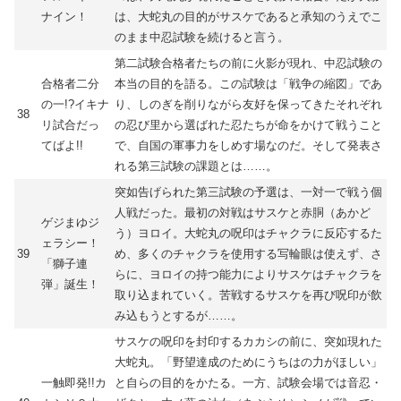
ナイン！
は、大蛇丸の目的がサスケであると承知のうえでこ
のまま中忍試験を続けると言う。
第二試験合格者たちの前に火影が現れ、中忍試験の
合格者二分
本当の目的を語る。この試験は「戦争の縮図」であ
の一!?イキナ
り、しのぎを削りながら友好を保ってきたそれぞれ
38
リ試合だっ
の忍び里から選ばれた忍たちが命をかけて戦うこと
てばよ!!
で、自国の軍事力をしめす場なのだ。そして発表さ
れる第三試験の課題とは……。
突如告げられた第三試験の予選は、一対一で戦う個
人戦だった。最初の対戦はサスケと赤胴（あかど
ゲジまゆジ
う）ヨロイ。大蛇丸の呪印はチャクラに反応するた
ェラシー！
39
め、多くのチャクラを使用する写輪眼は使えず、さ
「獅子連
らに、ヨロイの持つ能力によりサスケはチャクラを
弾」誕生！
取り込まれていく。苦戦するサスケを再び呪印が飲
み込もうとするが……。
サスケの呪印を封印するカカシの前に、突如現れた
大蛇丸。「野望達成のためにうちはの力がほしい」
一触即発!!カ
と自らの目的をかたる。一方、試験会場では音忍・