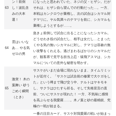
ン！前倒
になったと思われていた、ネジの父・ヒザシ。だが
63
し！波乱含
それは、ヒザシ自ら望んでの行動だった…。一方、
みの大本
本戦はカンクロウが棄権し、次の試合はシカマル対
選！
テマリに。ヤル気満々のテマリを前に、シカマルも
棄権しようとするが……。
急きょ前倒しで試合に出ることになったシカマル。
どうせわき役の試合だし、相手は女だし…とまった
雲はいいな
くやる気の無いシカマルに対し、テマリは容赦の無
64
あ… やる気
い攻撃をくわえる。逃げまわるばかりのシカマルだ
ゼロの男
が、観客席で見守る担当上忍・猿飛アスマは、シカ
マルについての意外な秘密を明かす。
サスケがいまだ会場に現れないまま、タイムリミッ
トが近付く。「サスケは試合前の修業で大ケガをし
激突！ 木の
た」という噂まで飛び交う中、ナルトはヤキモキ
葉舞い 砂う
65
し、サクラはひたすら祈る。そして失格宣言の直
ごめく瞬間
前、ついにサスケが現れた！ 一方、不気味に感情
（とき）
を高ぶらせる我愛羅……。木ノ葉と砂の最精鋭、究
極の一戦が始まる。
一番の注目カード、サスケ対我愛羅の戦いが始まっ