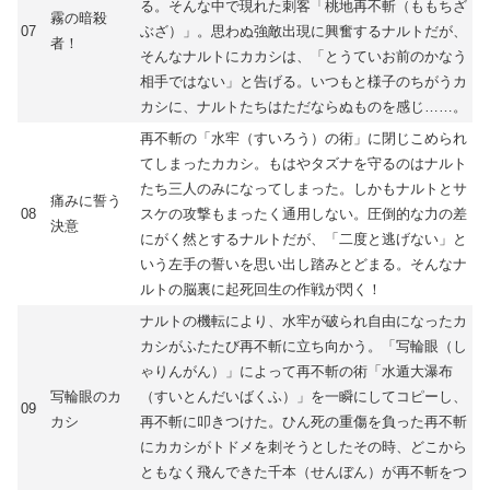
る。そんな中で現れた刺客「桃地再不斬（ももちざ
霧の暗殺
07
ぶざ）」。思わぬ強敵出現に興奮するナルトだが、
者！
そんなナルトにカカシは、「とうていお前のかなう
相手ではない」と告げる。いつもと様子のちがうカ
カシに、ナルトたちはただならぬものを感じ……。
再不斬の「水牢（すいろう）の術」に閉じこめられ
てしまったカカシ。もはやタズナを守るのはナルト
たち三人のみになってしまった。しかもナルトとサ
痛みに誓う
08
スケの攻撃もまったく通用しない。圧倒的な力の差
決意
にがく然とするナルトだが、「二度と逃げない」と
いう左手の誓いを思い出し踏みとどまる。そんなナ
ルトの脳裏に起死回生の作戦が閃く！
ナルトの機転により、水牢が破られ自由になったカ
カシがふたたび再不斬に立ち向かう。「写輪眼（し
ゃりんがん）」によって再不斬の術「水遁大瀑布
写輪眼のカ
（すいとんだいばくふ）」を一瞬にしてコピーし、
09
カシ
再不斬に叩きつけた。ひん死の重傷を負った再不斬
にカカシがトドメを刺そうとしたその時、どこから
ともなく飛んできた千本（せんぼん）が再不斬をつ