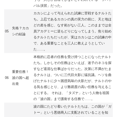
バル演習」だった。
カカシによって与えられた試練に苦戦するナルトた
ち。上忍であるカカシの真の実力の前に、天と地ほ
どの差を感じ、なす術がない三人。このままでは全
失格？カカ
05
員アカデミーに逆もどりになってしまう。焦り始め
シの結論
るナルトたちだったが、実はカカシはこの試練の中
で、ある重要なことを三人に教えようとしてい
た……。
本格的に忍者の任務を受け持つことになったナルト
たち。しかしその任務はといえば、迷子のネコを探
すなど退屈な仕事ばかりだった。次第に不満がたま
重要任務！
るナルトは、ついに三代目火影に猛抗議。ヘソを曲
06
波の国へ超
げたナルトに少々困惑気味の火影だが、ナルトのや
出発
る気を感じとり、より難易度の高い任務を与えるこ
とにする。 それは、「タズナ」という人物を祖国
の「波の国」まで護衛する任務で……。
波の国にたどり着いたナルトたちは、この国が「ガ
トー」という悪徳商人に支配されていることを知