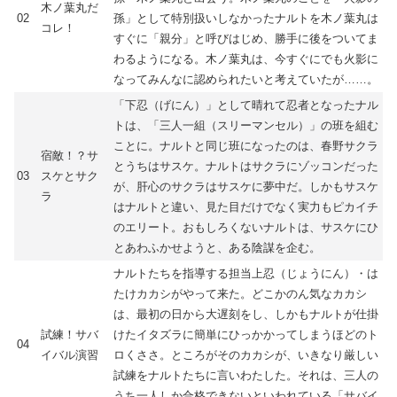
木ノ葉丸だ
02
孫」として特別扱いしなかったナルトを木ノ葉丸は
コレ！
すぐに「親分」と呼びはじめ、勝手に後をついてま
わるようになる。木ノ葉丸は、今すぐにでも火影に
なってみんなに認められたいと考えていたが……。
「下忍（げにん）」として晴れて忍者となったナル
トは、「三人一組（スリーマンセル）」の班を組む
ことに。ナルトと同じ班になったのは、春野サクラ
宿敵！？サ
とうちはサスケ。ナルトはサクラにゾッコンだった
03
スケとサク
が、肝心のサクラはサスケに夢中だ。しかもサスケ
ラ
はナルトと違い、見た目だけでなく実力もピカイチ
のエリート。おもしろくないナルトは、サスケにひ
とあわふかせようと、ある陰謀を企む。
ナルトたちを指導する担当上忍（じょうにん）・は
たけカカシがやって来た。どこかのん気なカカシ
は、最初の日から大遅刻をし、しかもナルトが仕掛
試練！サバ
けたイタズラに簡単にひっかかってしまうほどのト
04
イバル演習
ロくささ。ところがそのカカシが、いきなり厳しい
試練をナルトたちに言いわたした。それは、三人の
うち一人しか合格できないといわれている「サバイ