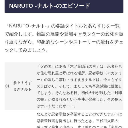
NARUTO -ナルト-のエピソード
「NARUTO -ナルト-」の各話タイトルとあらすじを一覧
で紹介します。物語の展開や登場キャラクターの変化を振
り返りながら、印象的なシーンやストーリーの流れをチェ
ックしてみましょう。
「火の国」にある「木ノ葉隠れの里」は、忍者たち
が住む隠れ里と呼ばれる場所。忍者学校（アカデミ
ー）の落ちこぼれ・うずまきナルトは、今日もイタ
参上！うず
01
ズラばかり。そして、またしても卒業試験に落第し
まきナルト
てしまう。そんなある日、初代火影が残した「封印
の書」が盗まれるという事件が発生した。その犯人
はナルトだったが……。
なんとか忍者学校を卒業することのできたナルトは
忍者登録書を提出しに行ったとき、三代目火影の
孫・木ノ葉丸と出会う。木ノ葉丸のことを「火影の