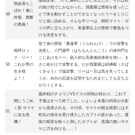
徹底攻撃。ついに勝利したかに見えたが、それは砂
熱血落ちこ
の抜け殻でしかなかった。我愛羅は禁術を使ったこ
ぼれ！遂に
49
とで体を動かすことができなくなったリーをじりじ
炸裂、禁断
りと追い詰める。そんな中リーは、師匠マイト・ガ
の奥義！
イの声に立ち上がり、表蓮華以上の禁術で勝負をつ
ける決意をする。
捨て身の禁術「裏蓮華（うられんげ）」での攻撃を
嗚呼ロッ
決意し、八門遁甲（はちもんとんこう）の体内門を
ク・リー！
こじあけるリー。超人的な高速連続体術を使い、ま
50
これが男の
さに命がけで攻撃する。だが我愛羅は砂縛柩（さば
生き様
くきゅう）で猛反撃。リーは一旦は気を失ってしま
よ！！
うが、自分の忍道を証明するためまたしても立ち上
がろうとする。
最終戦のチョウジVSドスの対戦が終わり、これで
闇にうごめ
予選はすべて終了した。いよいよ本選の内容が火影
く影 サスケ
から発表される。その頃、サスケが眠る病室には大
51
に迫る危
蛇丸の指令を受け潜入したカブトの姿があった。護
機！
衛の暗部を軽々と倒したカブトが、意識の無いサス
ケに刃を向ける……！