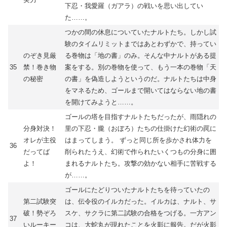
下忍・我愛羅（ガアラ）の戦いを思い出してい
た……。
つかの間の休息についていたナルトたち。しかし試
験のタイムリミットまではあとわずかで、持ってい
のぞき見厳
る巻物は「地の書」のみ。そんな中ナルトがある提
35
禁！巻き物
案をする。別の巻物を使って、もう一本の巻物「天
の秘密
の書」を偽造しようというのだ。ナルトたちは中身
をマネるため、ゴールまで開いてはならない地の書
を開けてみようと……。
ゴールの塔を目指すナルトたちだったが、雨隠れの
分身対決！
里の下忍・朧（おぼろ）たちの仕掛けた幻術の罠に
オレが主役
はまってしまう。 ずっと同じ所を歩かされ体力を
36
だってば
削られたうえ、幻術で作られたいくつもの分身に囲
よ！
まれるナルトたち。攻撃の効かない相手に苦戦する
が……。
ゴールにたどりついたナルトたちを待っていたの
第二試験突
は、伝令役のイルカだった。イルカは、ナルト、サ
破！勢ぞろ
スケ、サクラに第二試験の合格をつげる。一方アン
37
いルーキー
コは、大蛇丸が現れたことを火影に報告。だが火影