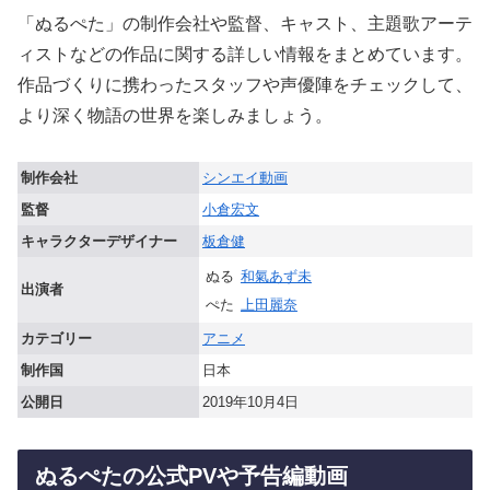
「ぬるぺた」の制作会社や監督、キャスト、主題歌アーテ
ィストなどの作品に関する詳しい情報をまとめています。
作品づくりに携わったスタッフや声優陣をチェックして、
より深く物語の世界を楽しみましょう。
制作会社
シンエイ動画
監督
小倉宏文
キャラクターデザイナー
板倉健
ぬる
和氣あず未
出演者
ぺた
上田麗奈
カテゴリー
アニメ
制作国
日本
公開日
2019年10月4日
ぬるぺたの公式PVや予告編動画