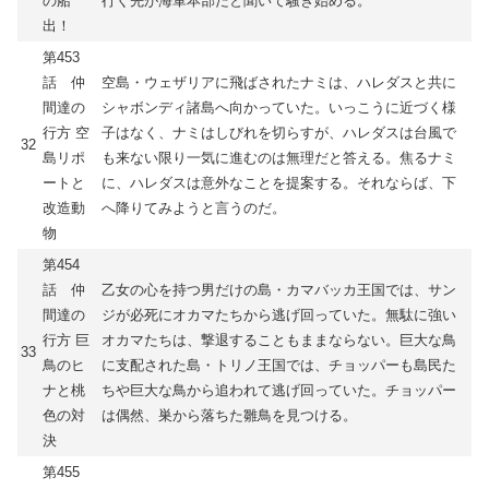
の船
行く先が海軍本部だと聞いて騒ぎ始める。
出！
第453
話 仲
空島・ウェザリアに飛ばされたナミは、ハレダスと共に
間達の
シャボンディ諸島へ向かっていた。いっこうに近づく様
行方 空
子はなく、ナミはしびれを切らすが、ハレダスは台風で
32
島リポ
も来ない限り一気に進むのは無理だと答える。焦るナミ
ートと
に、ハレダスは意外なことを提案する。それならば、下
改造動
へ降りてみようと言うのだ。
物
第454
話 仲
乙女の心を持つ男だけの島・カマバッカ王国では、サン
間達の
ジが必死にオカマたちから逃げ回っていた。無駄に強い
行方 巨
オカマたちは、撃退することもままならない。巨大な鳥
33
鳥のヒ
に支配された島・トリノ王国では、チョッパーも島民た
ナと桃
ちや巨大な鳥から追われて逃げ回っていた。チョッパー
色の対
は偶然、巣から落ちた雛鳥を見つける。
決
第455