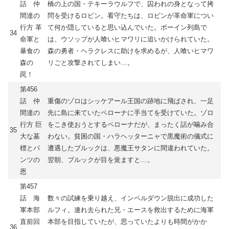
話 仲
橋の上の国・テキーラウルフで、囚われの身となって拷
間達の
問を受けるロビン。看守たちは、ロビンが革命軍につい
行方 革
て何か隠していると思い込んでいた。ボーイン列島で
34
命軍と
は、ウソップが人喰いヒマワリに追いかけられていた。
暴食の
森の勇者・ヘラクレスに助けを求めるが、人喰いヒマワ
森の
リごと攻撃されてしまい…。
罠！
第456
話 仲
重傷のゾロはシッケアール王国の跡地に飛ばされ、一足
間達の
先に島に来ていたペローナに手当てを受けていた。ゾロ
行方 巨
をこき使おうとするペローナだが、まったく話が噛み合
35
大な墓
わない。貧困の国・ハラヘッターニャで黒魔術の儀式に
標とパ
遭遇したブルックは、悪魔王サタンに間違われていた。
ンツの
翌朝、ブルックが目を覚ますと…。
恩
第457
話 海
数々の試練を乗り越え、インペルダウン脱出に成功した
軍本部
ルフィ。連れ去られた兄・エースを救出するために海軍
直前回
本部を目指していたが、思っていたよりも時間がかか
36