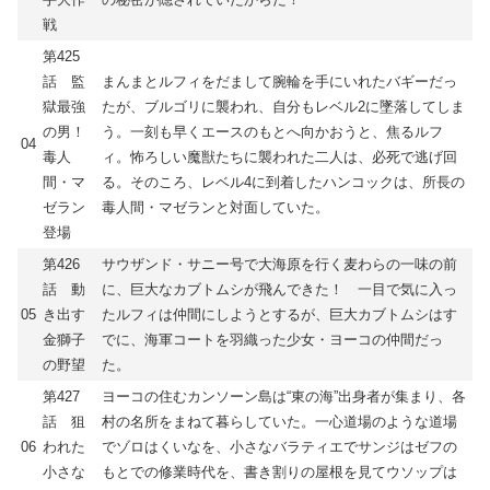
戦
第425
話 監
まんまとルフィをだまして腕輪を手にいれたバギーだっ
獄最強
たが、ブルゴリに襲われ、自分もレベル2に墜落してしま
の男！
う。一刻も早くエースのもとへ向かおうと、焦るルフ
04
毒人
ィ。怖ろしい魔獣たちに襲われた二人は、必死で逃げ回
間・マ
る。そのころ、レベル4に到着したハンコックは、所長の
ゼラン
毒人間・マゼランと対面していた。
登場
第426
サウザンド・サニー号で大海原を行く麦わらの一味の前
話 動
に、巨大なカブトムシが飛んできた！ 一目で気に入っ
05
き出す
たルフィは仲間にしようとするが、巨大カブトムシはす
金獅子
でに、海軍コートを羽織った少女・ヨーコの仲間だっ
の野望
た。
第427
ヨーコの住むカンソーン島は“東の海”出身者が集まり、各
話 狙
村の名所をまねて暮らしていた。一心道場のような道場
06
われた
でゾロはくいなを、小さなバラティエでサンジはゼフの
小さな
もとでの修業時代を、書き割りの屋根を見てウソップは