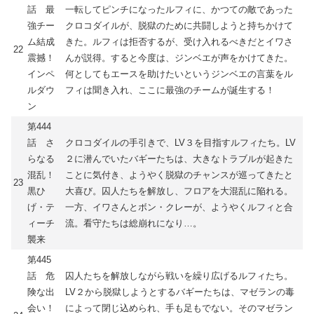
話 最
一転してピンチになったルフィに、かつての敵であった
強チー
クロコダイルが、脱獄のために共闘しようと持ちかけて
ム結成
きた。ルフィは拒否するが、受け入れるべきだとイワさ
22
震撼！
んが説得。すると今度は、ジンベエが声をかけてきた。
インペ
何としてもエースを助けたいというジンベエの言葉をル
ルダウ
フィは聞き入れ、ここに最強のチームが誕生する！
ン
第444
話 さ
クロコダイルの手引きで、LV３を目指すルフィたち。LV
らなる
２に潜んでいたバギーたちは、大きなトラブルが起きた
混乱！
ことに気付き、ようやく脱獄のチャンスが巡ってきたと
23
黒ひ
大喜び。囚人たちを解放し、フロアを大混乱に陥れる。
げ・テ
一方、イワさんとボン・クレーが、ようやくルフィと合
ィーチ
流。看守たちは総崩れになり…。
襲来
第445
話 危
囚人たちを解放しながら戦いを繰り広げるルフィたち。
険な出
LV２から脱獄しようとするバギーたちは、マゼランの毒
会い！
によって閉じ込められ、手も足もでない。そのマゼラン