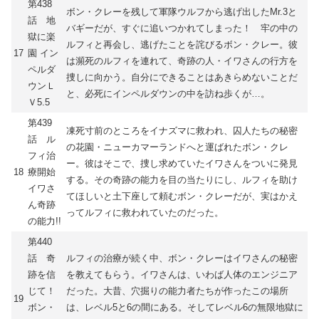
第438
ボン・クレーを残して軍隊ウルフから逃げ出したMr.3と
話 地
バギーだが、すぐに追いつかれてしまった！ 牢の中の
獄に楽
ルフィと再会し、逃げたことを詫びるボン・クレー。彼
17
園 イン
は瀕死のルフィを連れて、奇跡の人・イワさんの行方を
ペルダ
捜しに向かう。自分にできることはあきらめないことだ
ウンＬ
と、必死にインペルダウンの中を訪ね歩くが…。
Ｖ5.5
第439
凍死寸前のところをイナズマに救われ、囚人たちの秘密
話 ル
の花園・ニューカマーランドへと運ばれたボン・クレ
フィ治
ー。彼はそこで、捜し求めていたイワさんをついに発見
18
療開始
する。その奇跡の能力を目の当たりにし、ルフィを助け
イワさ
てほしいと土下座して頼むボン・クレーだが、実はかえ
ん奇跡
ってルフィに救われていたのだった。
の能力!!
第440
話 奇
ルフィの治療が続く中、ボン・クレーはイワさんの秘密
跡を信
を教えてもらう。イワさんは、いわば人体のエンジニア
じて！
だった。大昔、穴掘りの能力者たちが作ったこの場所
19
ボン・
は、レベル5と6の間にある。そしてレベル6の無限地獄に