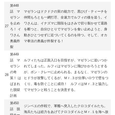
第448
話 マ
マゼランはドクドクの実の能力で、黒ひげ・ティーチを
ゼラン
仲間もろとも一網打尽、全速力でルフィの後を追う。イ
を止め
ワさんは、イナズマに階段をはさみで切り裂かせて退路
27
ろ！ イ
を断つと、自分ひとりでマゼランを食い止めようと、身
ワさん
動きひとつせずに近づいてくるのを待つ。そして、オカ
奥義炸
マ拳法の奥義が炸裂する！
裂
第449
話 マ
ルフィたちは正面入口を目指すが、マゼランに追いつか
ゼラン
れてしまった。ルフィはマゼランに飛びかかろうとする
の奇
が、ボン・クレーに止められる。まもなく、マゼランの
28
策！ は
ヒドラが攻撃してくるが、Ｍｒ.３が分厚いロウで壁をつ
ばまれ
くり、毒を防ぐことに成功！ ルフィはＭｒ.３と協力し
た脱獄
てマゼランと戦うことを決意する。
計画
第450
ジンベエの作戦で、軍艦へ突入したクロコダイルたち。
話 脱
海兵たちは総力をあげてクロコダイルとＭｒ.１を海へ放
獄チー