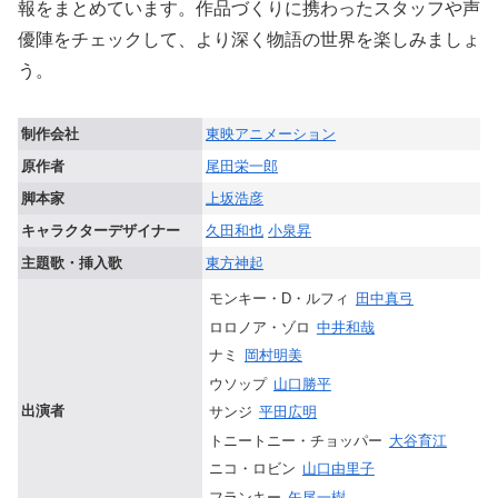
報をまとめています。作品づくりに携わったスタッフや声
優陣をチェックして、より深く物語の世界を楽しみましょ
う。
制作会社
東映アニメーション
原作者
尾田栄一郎
脚本家
上坂浩彦
キャラクターデザイナー
久田和也
小泉昇
主題歌・挿入歌
東方神起
モンキー・D・ルフィ
田中真弓
ロロノア・ゾロ
中井和哉
ナミ
岡村明美
ウソップ
山口勝平
出演者
サンジ
平田広明
トニートニー・チョッパー
大谷育江
ニコ・ロビン
山口由里子
フランキー
矢尾一樹