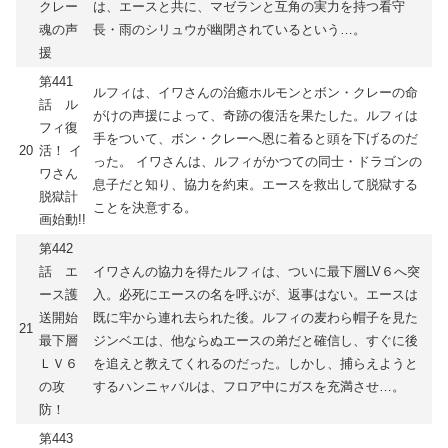
クレー
は、エースと共に、マゼランと互角の実力を持つ看守
魂の声
長・雨のシリュウが幽閉されているという…。
援
第441
ルフィは、イワさんの治癒ホルモンとボン・クレーの命
話 ル
がけの声援によって、奇跡の復活を果たした。ルフィは
フィ復
手をついて、ボン・クレーへ恩に着ると頭を下げるのだ
20
活！ イ
った。 イワさんは、ルフィがかつての同士・ドラゴンの
ワさん
息子だと知り、協力を約束。エースを救出して脱獄する
脱獄計
ことを決意する。
画始動!!
第442
話 エ
イワさんの協力を得たルフィは、ついに最下層LV６へ突
ース護
入。必死にエースの名を呼ぶが、返事はない。エースは
送開始
既に牢から連れ去られた後。ルフィの麦わら帽子を見た
21
最下層
ジンベエは、他ならぬエースの弟だと確信し、すぐに後
ＬＶ６
を追えと教えてくれるのだった。しかし、捕らえようと
の攻
するハンニャバルは、フロア中にガスを充満させ…。
防！
第443