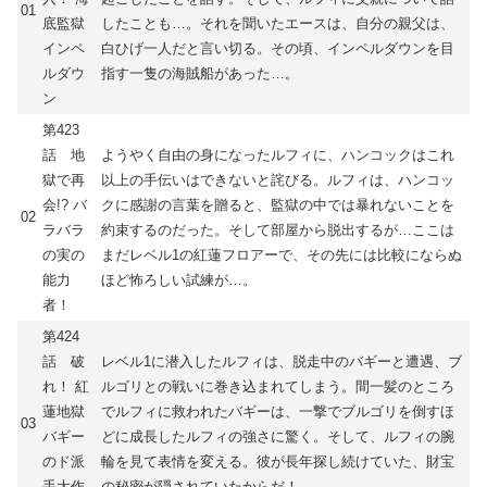
01
底監獄
したことも…。それを聞いたエースは、自分の親父は、
インペ
白ひげ一人だと言い切る。その頃、インペルダウンを目
ルダウ
指す一隻の海賊船があった…。
ン
第423
話 地
ようやく自由の身になったルフィに、ハンコックはこれ
獄で再
以上の手伝いはできないと詫びる。ルフィは、ハンコッ
会!? バ
クに感謝の言葉を贈ると、監獄の中では暴れないことを
02
ラバラ
約束するのだった。そして部屋から脱出するが…ここは
の実の
まだレベル1の紅蓮フロアーで、その先には比較にならぬ
能力
ほど怖ろしい試練が…。
者！
第424
話 破
レベル1に潜入したルフィは、脱走中のバギーと遭遇、ブ
れ！ 紅
ルゴリとの戦いに巻き込まれてしまう。間一髪のところ
蓮地獄
でルフィに救われたバギーは、一撃でブルゴリを倒すほ
03
バギー
どに成長したルフィの強さに驚く。そして、ルフィの腕
のド派
輪を見て表情を変える。彼が長年探し続けていた、財宝
手大作
の秘密が隠されていたからだ！