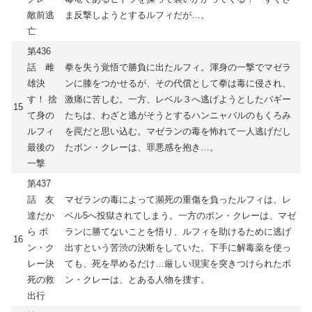
敵前逃
ま反撃しようとするルフィだが…。
亡
第436
話 雌
拳を失う覚悟で勝負に出たルフィ。渾身の一撃でマゼラ
雄決
ンに膝をつかせるが、その代償として拳は毒に侵され、
す！ 捨
激痛に苦しむ。一方、レベル３へ逃げようとしたバギー
15
て身の
たちは、わざと逃がそうとするハンニャバルのもくろみ
ルフィ
を罠だと思い込む。マゼランの毒を怖れて一人逃げだし
最後の
たボン・クレーは、罪悪感を抱き…。
一撃
第437
話 友
マゼランの毒によって瀕死の重傷を負ったルフィは、レ
達だか
ベル5へ投獄されてしまう。一方のボン・クレーは、マゼ
ら ボ
ランに勝てないことを悟り、ルフィを助けるために逃げ
16
ン・ク
出すという苦渋の決断をしていた。下手に解毒薬を使っ
レー決
ても、死を早めるだけ…厳しい現実を突きつけられたボ
死の救
ン・クレーは、とある人物を捜す。
出行