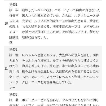
第431
話 牢
崩壊したレベル2では、バギーによって自由の身となった
番長サ
囚人たちが暴れ始めていた。さらに、ルフィとエースが
ルデス
兄弟で、ルフィの目的がエースの救出だと知り、看守た
10
の罠 Ｌ
ちも大騒ぎを始める。海軍本部のガープは、さすがはわ
Ｖ３・
が孫と笑い飛ばしていたが、その孫のルフィは、新たな
飢餓地
地獄に落ちていた。
獄
第432
話 解
レベル４へと急ぐルフィ。大監獄への侵入を許し、面目
き放た
をつぶされた海軍は、ルフィを極秘のうちに捕えようと
れた白
海兵を差し向ける。彼らは、唯一の出入り口である跳ね
11
鳥！ 再
橋を上げられ孤立した、大監獄の外を包囲することにな
会！ ボ
った。そのころ、ようやくレベル５へ到達したハンコッ
ン・ク
クは、エースと対面を果たしていた。
レー
第433
話 署
ボン・クレーと力をあわせ、ブルゴリたちをすべて倒し
長マゼ
たルフィ。一方、マゼランの能力を目の当たりにしたハ