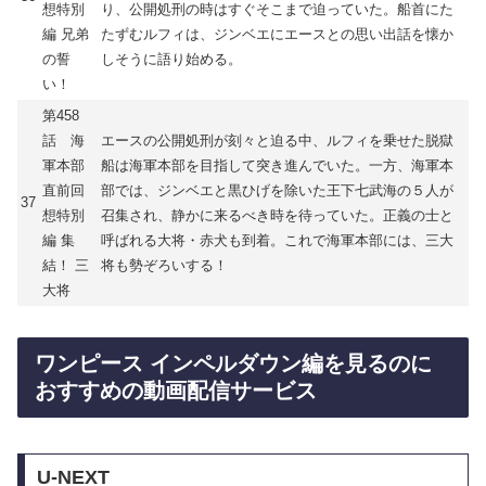
想特別
り、公開処刑の時はすぐそこまで迫っていた。船首にた
編 兄弟
たずむルフィは、ジンベエにエースとの思い出話を懐か
の誓
しそうに語り始める。
い！
第458
話 海
エースの公開処刑が刻々と迫る中、ルフィを乗せた脱獄
軍本部
船は海軍本部を目指して突き進んでいた。一方、海軍本
直前回
部では、ジンベエと黒ひげを除いた王下七武海の５人が
37
想特別
召集され、静かに来るべき時を待っていた。正義の士と
編 集
呼ばれる大将・赤犬も到着。これで海軍本部には、三大
結！ 三
将も勢ぞろいする！
大将
ワンピース インペルダウン編を見るのに
おすすめの動画配信サービス
U-NEXT