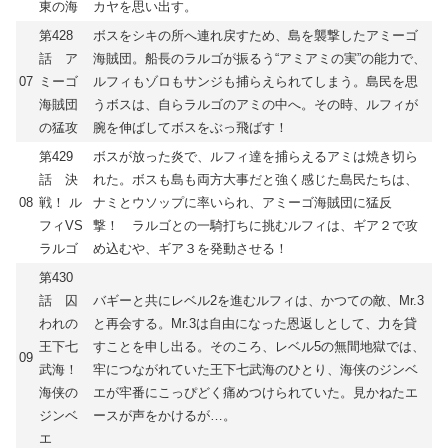
東の海
カヤを思い出す。
第428
ボスをシキの所へ連れ戻すため、島を襲撃したアミーゴ
話 ア
海賊団。船長のラルゴが振るう“アミアミの実”の能力で、
07
ミーゴ
ルフィもゾロもサンジも捕らえられてしまう。島民を思
海賊団
うボスは、自らラルゴのアミの中へ。その時、ルフィが
の猛攻
腕を伸ばしてボスをぶっ飛ばす！
第429
ボスが放った炎で、ルフィ達を捕らえるアミは焼き切ら
話 決
れた。ボスも島も両方大事だと強く感じた島民たちは、
08
戦！ ル
ナミとウソップに率いられ、アミーゴ海賊団に猛反
フィVS
撃！ ラルゴとの一騎打ちに挑むルフィは、ギア２で攻
ラルゴ
め込むや、ギア３を発動させる！
第430
話 囚
バギーと共にレベル2を進むルフィは、かつての敵、Mr.3
われの
と再会する。Mr.3は自由になった恩返しとして、力を貸
王下七
すことを申し出る。そのころ、レベル5の無間地獄では、
09
武海！
牢につながれていた王下七武海のひとり、海侠のジンベ
海侠の
エが牢番にこっぴどく痛めつけられていた。見かねたエ
ジンベ
ースが声をかけるが…。
エ