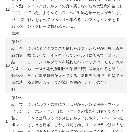
ラン動
ンコックは、ルフィの身を案じながらも大監獄を後にし
12
く 完
ていた。ようやくルフィへの対応を始めたマゼランは、
成！ 麦
戦力をすべてレベル４へ集める。ルフィはピンチをボ
わら包
ン・クレーに救われるが…。
囲網
第434
話 全
ついにミノタウロスを倒したルフィたちだが、思わぬ事
戦力集
故によって、４人そろってレベル４に落ちてしまう。一
結！ Ｌ
方、インペルダウンを離れたハンコックは、モモンガか
13
Ｖ４・
らエースの処刑が明日の午後三時に開始されると聞く。
焦熱地
そこに緊急報告が入ってくる。新世界の海で、四皇であ
獄の決
る赤髪とカイドウが戦いを始めたというのだ！
戦
第435
話 マ
ついにルフィの前に立ちはだかった監獄署長・マゼラ
ゼラン
ン。ボン・クレーは、ドクドクの実の能力者であるマゼ
強し！
ランとは戦ってはダメだとルフィに教え、レベル５へ逃
14
ボン・
げようと提案。しかし戦闘は始まり、マゼランは巨大な
クレー
毒竜であるヒドラを操って襲いかかってくる！ すぐさ