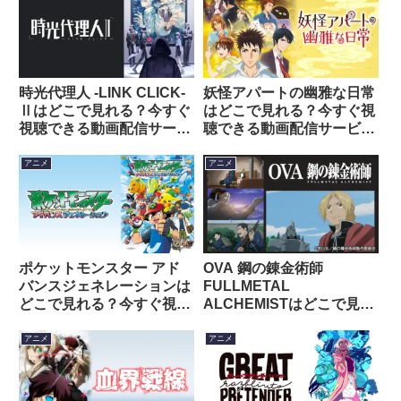
時光代理人 -LINK CLICK-
妖怪アパートの幽雅な日常
Ⅱはどこで見れる？今すぐ
はどこで見れる？今すぐ視
視聴できる動画配信サービ
聴できる動画配信サービス
スを紹介！
を紹介！
アニメ
アニメ
ポケットモンスター アド
OVA 鋼の錬金術師
バンスジェネレーションは
FULLMETAL
どこで見れる？今すぐ視聴
ALCHEMISTはどこで見れ
できる動画配信サービスを
る？今すぐ視聴できる動画
紹介！
配信サービスを紹介！
アニメ
アニメ