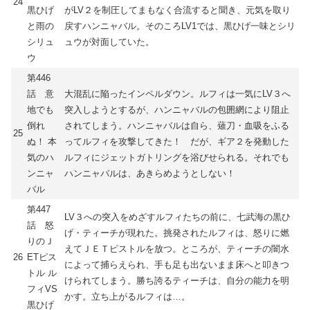
24
黒ひげ
がLV２を制圧してまもなく合流すると聞き、元気を取り
と雨の
戻すハンニャバル。そのころLV1では、黒ひげ一味とシリ
シリュ
ュウが対面していた。
ウ
第446
話 意
大混乱に陥ったインペルダウン。ルフィは一気にLV３へ
地でも
突入しようとするが、ハンニャバルの包囲網により阻止
倒れ
されてしまう。ハンニャバルは自ら、薙刀・血吸をふる
25
ぬ！ 本
ってルフィを攻撃してきた！ だが、ギア２を発動した
気のハ
ルフィにジェットガトリングを浴びせられる。それでも
ンニャ
ハンニャバルは、あきらめようとしない！
バル
第447
LV３への突入をめざすルフィたちの前に、七武海の黒ひ
話 怒
げ・ティーチが現れた。挑発されたルフィは、怒りに燃
りのＪ
えてＪＥＴピストルを放つ。ところが、ティーチの闇水
26
ETピス
によって捕らえられ、手も足も出ないまま床へと叩きつ
トル ル
けられてしまう。勝ち誇るティーチは、自分の能力を明
フィVS
かす。立ち上がるルフィは…。
黒ひげ