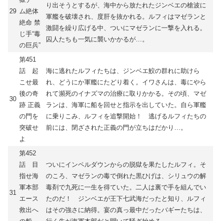
り出そうとするが、海中から放たれたジンベエの槍波に
29
ム絶体
軍艦を破壊され、度肝を抜かれる。ルフィはマゼランと
絶命 禁
激闘を繰り広げる中、ついにマゼランに一撃を入れる。
じ手“毒
囚人たちも一気に襲いかかるが…。
の巨兵”
第451
話 起
海に逃れたルフィたちは、ジンベエ鮫の群れに助けら
こせ最
れ、どうにか軍艦にたどり着く。イワさんは、毒にやら
後の奇
れて瀕死のイナズマの治療に取りかかる。その頃、マゼ
30
跡 正義
ランは、海軍に船を回せと指示を出していた。自ら軍艦
の門を
に乗りこみ、ルフィを追撃開始！ 逃げるルフィたちの
突破せ
前には、閉ざされた正義の門が立ちはだかり…。
よ
第452
話 目
ついにインペルダウンからの脱獄を果たしたルフィ。そ
指せ海
のころ、マゼランの毒で倒れた黒ひげは、シリュウの解
軍本部
毒剤で九死に一生を得ていた。二人は裏で手を組んでい
31
エース
たのだ！ ジンベエが王下七武海だったと知り、ルフィ
救出へ
はその強さに納得。宴の真っ最中だったバギーたちは、