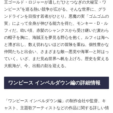
王ゴールド・ロジャーが遺した“ひとつなぎの大秘宝・ワ
ンピース”を巡る熱い競争が広がる。そんな世界に、グラ
ンドラインを目指す若者がひとり。悪魔の実「ゴムゴムの
実」によって全身が伸びる能力を得た、モンキー・D・ル
フィだ。幼い頃、赤髪のシャンクスから受け継いだ麦わら
の帽子を胸に、海賊王を夢見る野心を抱く。ルフィは海へ
と漕ぎ出し、数え切れないほどの冒険を重ね、個性豊かな
仲間たちと出会い、さまざまな敵—悪党や海軍—と対はっ
ていく。いざ、まだ見ぬ世界へ帆を上げろ。歴史を変える
大航海が、今、出航の刻を迎える。
ワンピース インペルダウン編の詳細情報
「ワンピース インペルダウン編」の制作会社や監督、キ
ャスト、主題歌アーティストなどの作品に関する詳しい情