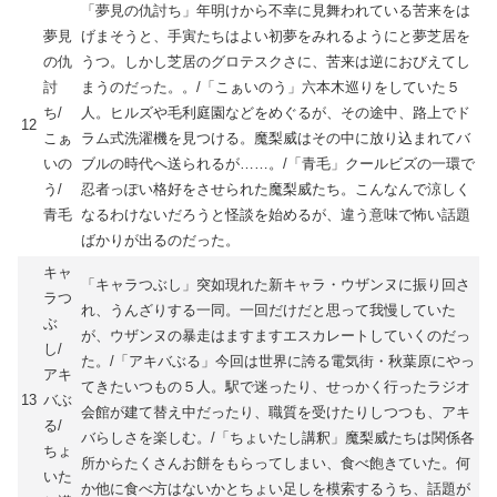
「夢見の仇討ち」年明けから不幸に見舞われている苦来をは
夢見
げまそうと、手寅たちはよい初夢をみれるようにと夢芝居を
の仇
うつ。しかし芝居のグロテスクさに、苦来は逆におびえてし
討
まうのだった。。/「こぁいのう」六本木巡りをしていた５
ち/
人。ヒルズや毛利庭園などをめぐるが、その途中、路上でド
12
こぁ
ラム式洗濯機を見つける。魔梨威はその中に放り込まれてバ
いの
ブルの時代へ送られるが……。/「青毛」クールビズの一環で
う/
忍者っぽい格好をさせられた魔梨威たち。こんなんで涼しく
青毛
なるわけないだろうと怪談を始めるが、違う意味で怖い話題
ばかりが出るのだった。
キャ
「キャラつぶし」突如現れた新キャラ・ウザンヌに振り回さ
ラつ
れ、うんざりする一同。一回だけだと思って我慢していた
ぶ
が、ウザンヌの暴走はますますエスカレートしていくのだっ
し/
た。/「アキバぶる」今回は世界に誇る電気街・秋葉原にやっ
アキ
てきたいつもの５人。駅で迷ったり、せっかく行ったラジオ
13
バぶ
会館が建て替え中だったり、職質を受けたりしつつも、アキ
る/
バらしさを楽しむ。/「ちょいたし講釈」魔梨威たちは関係各
ちょ
所からたくさんお餅をもらってしまい、食べ飽きていた。何
いた
か他に食べ方はないかとちょい足しを模索するうち、話題が