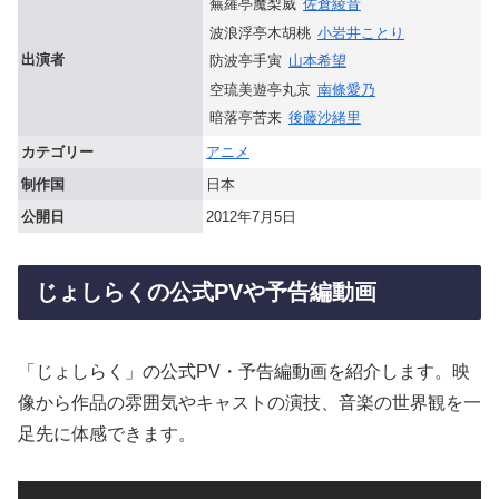
蕪羅亭魔梨威
佐倉綾音
波浪浮亭木胡桃
小岩井ことり
出演者
防波亭手寅
山本希望
空琉美遊亭丸京
南條愛乃
暗落亭苦来
後藤沙緒里
カテゴリー
アニメ
制作国
日本
公開日
2012年7月5日
じょしらくの公式PVや予告編動画
「じょしらく」の公式PV・予告編動画を紹介します。映
像から作品の雰囲気やキャストの演技、音楽の世界観を一
足先に体感できます。