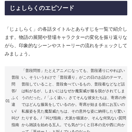
じょしらくのエピソード
「じょしらく」の各話タイトルとあらすじを一覧で紹介し
ます。物語の展開や登場キャラクターの変化を振り返りな
がら、印象的なシーンやストーリーの流れをチェックして
みましょう。
「普段問答」たとえアニメになっても、普段通りにやればい
普段
い。そういうわけで「普段通り」がこの日のお話のテーマ。
問
普段していること、普段食べているもの、普段着などなど話
答/
は転がるが、しまいにはなぜか魔梨威が服を脱がされてしま
ふく
うのだった。/「ふく違い」さてそんな彼女たちは、寄席の外
01
違
ではどんな服装をしているのか。寄席が始まる前にお互いの
い/
私服姿を見た魔梨威たちは、その意外な姿に納得したり驚い
叫び
たりする。/「叫び指南」犬派か猫派か、そんな何気ない質問
指南
から雑談を始める五人。でも気がつくと日本の北や西に向か
って「返せー！」と叫んでいるのだった。