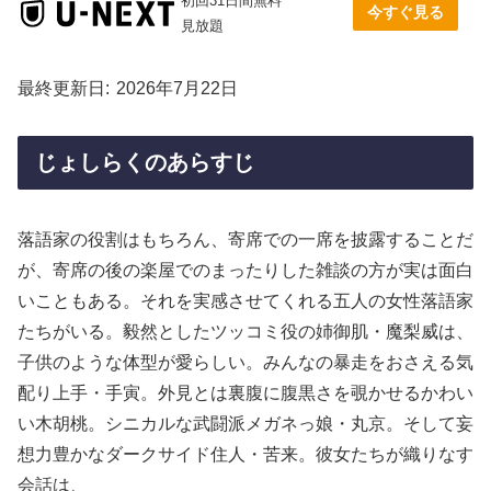
初回31日間無料
今すぐ見る
見放題
最終更新日
2026年7月22日
じょしらくのあらすじ
落語家の役割はもちろん、寄席での一席を披露することだ
が、寄席の後の楽屋でのまったりした雑談の方が実は面白
いこともある。それを実感させてくれる五人の女性落語家
たちがいる。毅然としたツッコミ役の姉御肌・魔梨威は、
子供のような体型が愛らしい。みんなの暴走をおさえる気
配り上手・手寅。外見とは裏腹に腹黒さを覗かせるかわい
い木胡桃。シニカルな武闘派メガネっ娘・丸京。そして妄
想力豊かなダークサイド住人・苦来。彼女たちが織りなす
会話は、