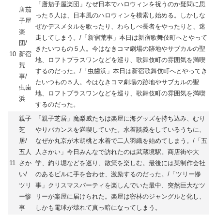
「唐茄子屋楽団」なぜ日本でハロウィンを祝うのか疑問に思
唐茄
った５人は、日本風のハロウィンを模索し始める。しかしな
子屋
ぜかデスメタルを歌ったり、わらしべ長者をやったりと、迷
楽
走してしまう。/「新宿荒事」本日は新宿歌舞伎町へとやって
団/
きたいつもの５人。今はなきコマ劇場の跡地やサブカルの聖
10
新宿
地、ロフトプラスワンなどを巡り、歌舞伎町の雰囲気を満喫
荒
するのだった。/「虫歯浜」本日は新宿歌舞伎町へとやってき
事/
たいつもの５人。今はなきコマ劇場の跡地やサブカルの聖
虫歯
地、ロフトプラスワンなどを巡り、歌舞伎町の雰囲気を満喫
浜
するのだった。
親子
「親子芝居」魔梨威たちは楽屋に海グッズを持ち込み、むり
芝
やりバカンスを満喫していた。水着談義をしているうちに、
居/
なぜか丸京が木胡桃と水着で二人羽織を始めてしまう。/「五
五人
人さかい」今日みんなで訪れたのは武蔵境駅。商店街や大
11
さか
学、釣り堀などを巡り、散策を楽しむ。最後には某制作会社
い/
のあるビルに手を合わせ、激励するのだった。/「ツリー惨
ツリ
事」クリスマスパーティを楽しんでいた最中、突然巨大なツ
ー惨
リーが楽屋に届けられた。楽屋は密林のジャングルと化し、
事
しかも電球が壊れて真っ暗になってしまう。