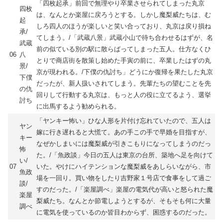
「四枚起承」前回で無理やり卒業させられてしまった丸京
四枚
は、なんとか楽屋に戻ろうとする。しかし魔梨威たちは、む
起
しろ四人のほうが楽しいと笑い合っており、丸京は戻り損ね
承/
てしまう。/「武蔵八景」武蔵小山で待ち合わせるはずが、名
武蔵
前の似ている別の駅に散らばってしまった五人。仕方なくひ
06
八
とりで商店街を散策し始めた手寅の前に、卒業したはずの丸
景/
京が現われる。/下僕の仇討ち」どうにか復帰を果たした丸京
下僕
だったが、新人扱いされてしまう。先輩たちの望むことを先
の仇
回りして行動する丸京は、もっと人の役に立てるよう、選挙
討ち
に出馬するよう勧められる。
「ヤンキー怖い」ひな人形を片付け忘れていたので、五人は
ヤン
嫁に行き遅れると大慌て。あの手この手で早婚を目指すが、
キー
なぜかしまいには魔梨威が引きこもりになってしまうのだっ
怖
た。/「魚政談」今日の五人は東京の台所、築地へ足を向けて
い/
07
いた。やけにハイテンションな魔梨威をあしらいながら、市
魚政
場を一回り。買い物をしたり吉野家１号店で食事をして過ご
談/
すのだった。/「楽屋調べ」楽屋の電気代が高いと怒られた魔
楽屋
梨威たち。なんとか節電しようとするが、そもそも何に大量
調べ
に電気を使っているのか皆目わからず、困惑するのだった。