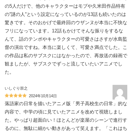
の5人だけで、他のキャラクターはモブや久米田作品特有
の”謎の人”という設定になっているのが13話も続いたのは
驚きです。そのおかげで最終回のウザンヌが本当に不快な
フリになっています。12話もかけてそんな振りをするな
んて、話のテンポやキャラクターの可愛さはさすが水島監
督の演出ですね。本当に楽しくて、可愛さ満点でした。こ
の作品は私のサブスクにはなかったので、再放送の録画で
観ましたが、サブスクでずっと流していたいアニメでし
た。
いしぐり崇之
2024年10月14日
落語家の日常を描いたアニメ版「男子高校生の日常」的な
内容で、中学の頃に見ていたアニメを改めて視聴しまし
た。やっぱり超面白い！ほとんどが楽屋のシーンで進行す
るのに、無駄に細かい動きがあって笑えます。「これはち