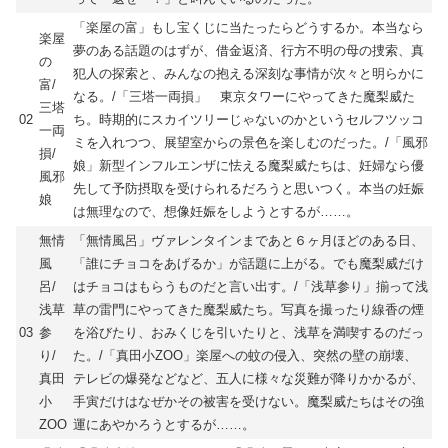
「楽屋の富」もし宝くじに当たったらどうするか。本当なら
楽屋
夢のある話題のはずが、借金返済、行方不明の母の捜索、真
の
犯人の探索と、みんなの抱える深刻な事情が次々と明らかに
富/
なる。/「三塔一両損」 東京タワーにやってきた魔梨威た
三塔
02
ち。時期的にスカイツリーじゃないのかというセルフツッコ
一両
ミを入れつつ、展望室からの景色を楽しむのだった。/「風邪
損/
娘」新型インフルエンザに怯える魔梨威たちは、妊婦なら優
風邪
先して予防摂取を受けられるだろうと思いつく。本当の妊娠
娘
は無理なので、想像妊娠をしようとするが……。
無情
「無情風呂」ヴァレンタインまであと６ヶ月ほどのある日、
風
「誰にチョコをあげるか」が話題に上がる。でも魔梨威だけ
呂/
はチョコはもらうものだと言い出す。/「浅草参り」揃って浅
浅草
草の雷門にやってきた魔梨威たち。写真を撮ったり線香の煙
03
参
を浴びたり、おみくじを引いたりと、浅草を満喫するのだっ
り/
た。/「真田小ZOO」楽屋への蚊の侵入、突然の壁の崩壊、
真田
テレビの爆発などなど、五人に様々な災難が降りかかるが、
小
手寅だけはなぜかその被害を受けない。魔梨威たちはその強
ZOO
運にあやかろうとするが……。