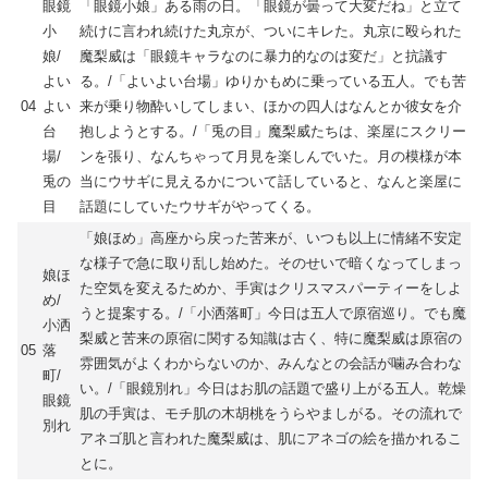
眼鏡
「眼鏡小娘」ある雨の日。「眼鏡が曇って大変だね」と立て
小
続けに言われ続けた丸京が、ついにキレた。丸京に殴られた
娘/
魔梨威は「眼鏡キャラなのに暴力的なのは変だ」と抗議す
よい
る。/「よいよい台場」ゆりかもめに乗っている五人。でも苦
04
よい
来が乗り物酔いしてしまい、ほかの四人はなんとか彼女を介
台
抱しようとする。/「兎の目」魔梨威たちは、楽屋にスクリー
場/
ンを張り、なんちゃって月見を楽しんでいた。月の模様が本
兎の
当にウサギに見えるかについて話していると、なんと楽屋に
目
話題にしていたウサギがやってくる。
「娘ほめ」高座から戻った苦来が、いつも以上に情緒不安定
な様子で急に取り乱し始めた。そのせいで暗くなってしまっ
娘ほ
た空気を変えるためか、手寅はクリスマスパーティーをしよ
め/
うと提案する。/「小洒落町」今日は五人で原宿巡り。でも魔
小洒
梨威と苦来の原宿に関する知識は古く、特に魔梨威は原宿の
05
落
雰囲気がよくわからないのか、みんなとの会話が噛み合わな
町/
い。/「眼鏡別れ」今日はお肌の話題で盛り上がる五人。乾燥
眼鏡
肌の手寅は、モチ肌の木胡桃をうらやましがる。その流れで
別れ
アネゴ肌と言われた魔梨威は、肌にアネゴの絵を描かれるこ
とに。