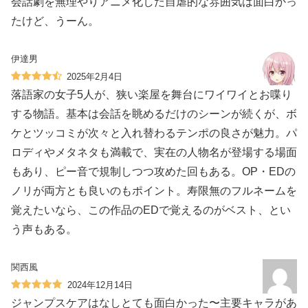
会話劇を無理やりアニメ化した自虐的な雰囲気は面白かっ
たけど、うーん。
伊達男
2025年2月4日
落語家の女子5人が、狭い楽屋を舞台にワイワイとお喋り
する物語。基本は会話を眺めるだけのシーンが続くが、ボ
ケとツッコミが次々と入れ替わるテンポの良さが魅力。パ
ロディやメタネタも満載で、実在の人物名が登場する場面
もあり、ピー音で規制しつつ攻めた回もある。OP・EDの
ノリが両方とも良いのもポイント。寿限無のフルネームを
覚えたいなら、この作品のEDで覚えるのがベスト、とい
う声もある。
関西風
2024年12月14日
ジャンプスケアはなしとても面白かった〜主要キャラがあ