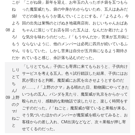
こが
「こがね袋」新年を迎え、お年玉の入ったポチ袋を五つもら
ね
った魔梨威たち。袋の中身がわからないため、五人はあみだ
袋/
でどの袋をもらうか選んでいくことにする。/「よろよろ」今
よろ
回の出先は巣鴨のとげぬき地蔵商店街。おじいちゃんおばあ
08
よ
ちゃんに混じってお店を回った五人は、なんだか老けたよう
ろ/
な気分を味わうのだった。/「もうやんだか」苦来が五月病に
もう
ならないように、他のメンバーは必死に四月が続いているふ
やん
りをしていた。しかし苦来は自分が五月病になるよう期待さ
だか
れていると感じ、余計落ち込むのだった。
「しりとてちん」子供にも寄席に来てもらおうと、子供向け
しり
サービスを考える五人。色々試行錯誤した結果、子供にはお
とて
尻が受けると判断。魔梨威にお尻を出させようとするのだ
ち
が……。/「上野のクマ」ある晴れた日、動物園にやってきた
ん/
いつもの五人。パンダを見たり、魔梨威が丸京をからかって
09
上野
殴られたり、感動的な動物話で涙したりと、楽しく時間をす
のク
ごすのだった。/「ねごと」魔梨威が寝ていると果報が来る。
マ/
そう気づいたほかのメンバーが魔梨威を眠らせてみると、お
ねご
客様からの差し入れ、CM出演などなど、次々果報が押し寄
と
せてくるのだった。