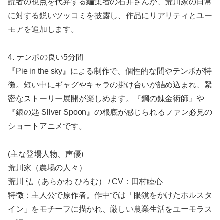
読者の視点を代弁する編集者の石井さんが、荒川家の日常
に対する鋭いツッコミを披露し、作品にリアリティとユー
モアを追加します。
4. テンポの良い5分間
『Pie in the sky』による制作で、個性的な間やテンポが特
徴。短い中にギャグやキャラの掛け合いが詰め込まれ、緊
密なストーリー展開が楽しめます。『鋼の錬金術師』や
『銀の匙 Silver Spoon』の根底が感じられるファン必見の
ショートアニメです。
(主な登場人物、声優)
荒川家（農場の人々）
荒川 弘（あらかわ ひろむ） / CV：田村睦心
特徴：主人公で原作者。作中では「眼鏡をかけたホルスタ
イン」をモチーフに描かれ、厳しい農業生活をユーモラス