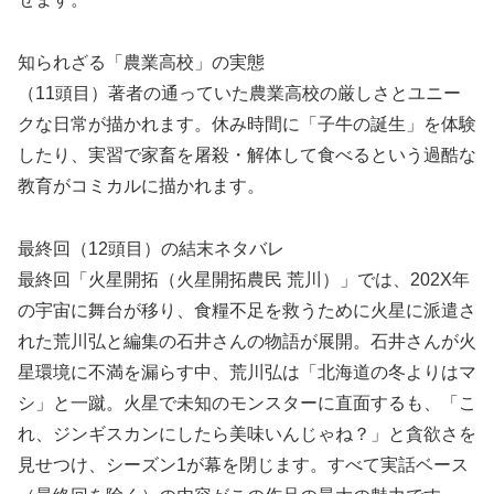
知られざる「農業高校」の実態
（11頭目）著者の通っていた農業高校の厳しさとユニー
クな日常が描かれます。休み時間に「子牛の誕生」を体験
したり、実習で家畜を屠殺・解体して食べるという過酷な
教育がコミカルに描かれます。
最終回（12頭目）の結末ネタバレ
最終回「火星開拓（火星開拓農民 荒川）」では、202X年
の宇宙に舞台が移り、食糧不足を救うために火星に派遣さ
れた荒川弘と編集の石井さんの物語が展開。石井さんが火
星環境に不満を漏らす中、荒川弘は「北海道の冬よりはマ
シ」と一蹴。火星で未知のモンスターに直面するも、「こ
れ、ジンギスカンにしたら美味いんじゃね？」と貪欲さを
見せつけ、シーズン1が幕を閉じます。すべて実話ベース