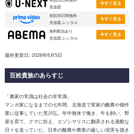
初回31日間無料
今すぐ見る
見放題
初回30日間無料
今すぐ見る
見放題,レンタル
無料配信あり
今すぐ見る
見放題,レンタル
最終更新日
2026年8月5日
百姓貴族のあらすじ
「農家の常識は社会の非常識」
マンガ家になるまでの七年間、北海道で実家の酪農や畑作
業に従事していた荒川弘。年中無休で働き、牛を飼い、野
菜を育て、クマに怯え、エゾシマリスに翻弄される過酷な
日々を送っていた。日本の酪農や農業の厳しい現実を描き