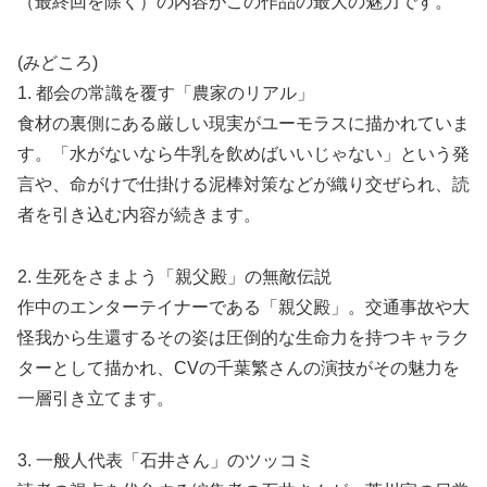
（最終回を除く）の内容がこの作品の最大の魅力です。
(みどころ)
1. 都会の常識を覆す「農家のリアル」
食材の裏側にある厳しい現実がユーモラスに描かれていま
す。「水がないなら牛乳を飲めばいいじゃない」という発
言や、命がけで仕掛ける泥棒対策などが織り交ぜられ、読
者を引き込む内容が続きます。
2. 生死をさまよう「親父殿」の無敵伝説
作中のエンターテイナーである「親父殿」。交通事故や大
怪我から生還するその姿は圧倒的な生命力を持つキャラク
ターとして描かれ、CVの千葉繁さんの演技がその魅力を
一層引き立てます。
3. 一般人代表「石井さん」のツッコミ