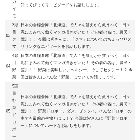
ガ
知ってびっくりエピソードをお話しします。
イ
モ
3頭
日本の食糧倉庫「北海道」で人々を飢えから救うべく、日々
目
泥にまみれて働くマンガ描きがいた！ その者の名は、農民・
03
ク
荒川！！ 今回は皆さんに、「クマ」についてのちょっぴりス
マ
リリングなエピソードをお話しします。
4頭
日本の食糧倉庫「北海道」で人々を飢えから救うべく、日々
目
泥にまみれて働くマンガ描きがいた！ その者の名は、農民・
04
野
荒川！！ 野菜は美味しい、ヘルシー、そしてセクシー！？ 今
菜
回は皆さんにそんな「野菜」についてお話しします。
5頭
目
日本の食糧倉庫「北海道」で人々を飢えから救うべく、日々
野
泥にまみれて働くマンガ描きがいた！ その者の名は、農民・
菜
05
荒川！！ 野菜ドロボー、ダメ。ゼッタイ。そんなドロボーの
ド
中でも最凶の生物とは…！？ 今回は皆さんに「野菜ドロボ
ロ
ー」についてハードなお話しをします。
ボ
ー