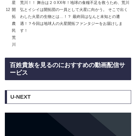
星
荒川！！ 舞台は２０XX年！地球の食糧不足を救うため、荒川
12
開
弘とイシイは開拓団の一員として火星に向かう。 そこで出く
拓
わした火星の生物とは…！？ 最終回はなんと未知との遭
農
遇！？今回は地球人の火星開拓ファンタジーをお届けしま
民
す！
荒
川
百姓貴族を見るのにおすすめの動画配信サ
ービス
U-NEXT