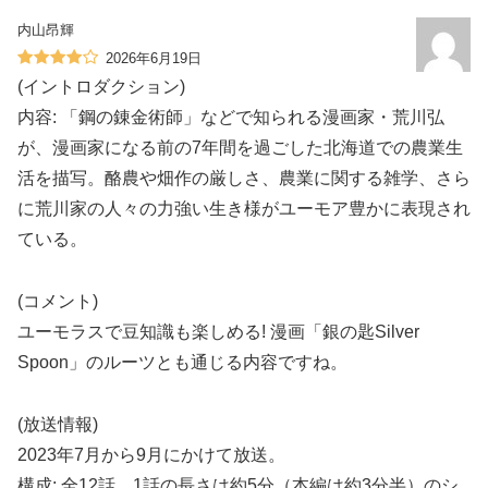
内山昂輝
2026年6月19日
(イントロダクション)
内容: 「鋼の錬金術師」などで知られる漫画家・荒川弘
が、漫画家になる前の7年間を過ごした北海道での農業生
活を描写。酪農や畑作の厳しさ、農業に関する雑学、さら
に荒川家の人々の力強い生き様がユーモア豊かに表現され
ている。
(コメント)
ユーモラスで豆知識も楽しめる! 漫画「銀の匙Silver
Spoon」のルーツとも通じる内容ですね。
(放送情報)
2023年7月から9月にかけて放送。
構成: 全12話、1話の長さは約5分（本編は約3分半）のシ