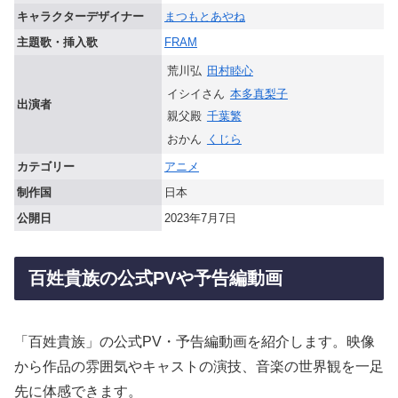
キャラクターデザイナー
まつもとあやね
主題歌・挿入歌
FRAM
荒川弘
田村睦心
イシイさん
本多真梨子
出演者
親父殿
千葉繁
おかん
くじら
カテゴリー
アニメ
制作国
日本
公開日
2023年7月7日
百姓貴族の公式PVや予告編動画
「百姓貴族」の公式PV・予告編動画を紹介します。映像
から作品の雰囲気やキャストの演技、音楽の世界観を一足
先に体感できます。