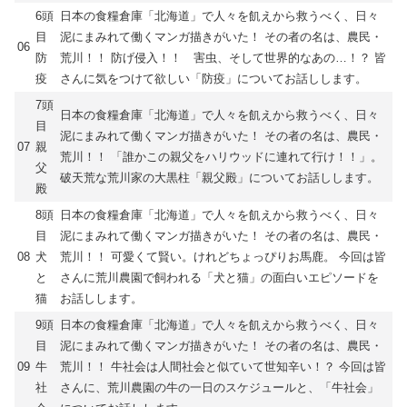
6頭
日本の食糧倉庫「北海道」で人々を飢えから救うべく、日々
目
泥にまみれて働くマンガ描きがいた！ その者の名は、農民・
06
防
荒川！！ 防げ侵入！！ 害虫、そして世界的なあの…！？ 皆
疫
さんに気をつけて欲しい「防疫」についてお話しします。
7頭
日本の食糧倉庫「北海道」で人々を飢えから救うべく、日々
目
泥にまみれて働くマンガ描きがいた！ その者の名は、農民・
07
親
荒川！！ 「誰かこの親父をハリウッドに連れて行け！！」。
父
破天荒な荒川家の大黒柱「親父殿」についてお話しします。
殿
8頭
日本の食糧倉庫「北海道」で人々を飢えから救うべく、日々
目
泥にまみれて働くマンガ描きがいた！ その者の名は、農民・
08
犬
荒川！！ 可愛くて賢い。けれどちょっぴりお馬鹿。 今回は皆
と
さんに荒川農園で飼われる「犬と猫」の面白いエピソードを
猫
お話しします。
9頭
日本の食糧倉庫「北海道」で人々を飢えから救うべく、日々
目
泥にまみれて働くマンガ描きがいた！ その者の名は、農民・
09
牛
荒川！！ 牛社会は人間社会と似ていて世知辛い！？ 今回は皆
社
さんに、荒川農園の牛の一日のスケジュールと、「牛社会」