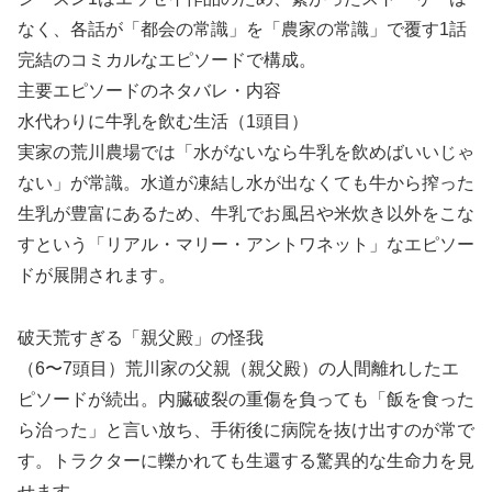
なく、各話が「都会の常識」を「農家の常識」で覆す1話
完結のコミカルなエピソードで構成。
主要エピソードのネタバレ・内容
水代わりに牛乳を飲む生活（1頭目）
実家の荒川農場では「水がないなら牛乳を飲めばいいじゃ
ない」が常識。水道が凍結し水が出なくても牛から搾った
生乳が豊富にあるため、牛乳でお風呂や米炊き以外をこな
すという「リアル・マリー・アントワネット」なエピソー
ドが展開されます。
破天荒すぎる「親父殿」の怪我
（6〜7頭目）荒川家の父親（親父殿）の人間離れしたエ
ピソードが続出。内臓破裂の重傷を負っても「飯を食った
ら治った」と言い放ち、手術後に病院を抜け出すのが常で
す。トラクターに轢かれても生還する驚異的な生命力を見
せます。