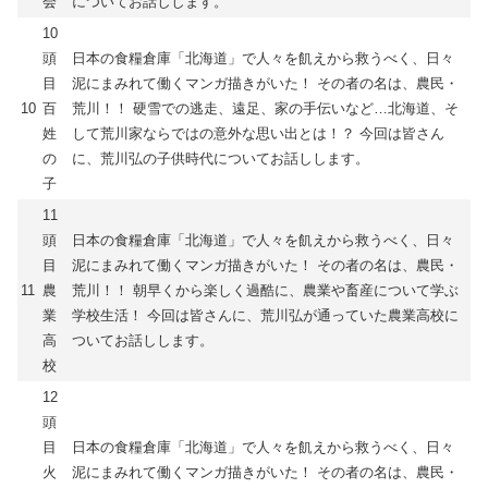
会
についてお話しします。
10
頭
日本の食糧倉庫「北海道」で人々を飢えから救うべく、日々
目
泥にまみれて働くマンガ描きがいた！ その者の名は、農民・
10
百
荒川！！ 硬雪での逃走、遠足、家の手伝いなど…北海道、そ
姓
して荒川家ならではの意外な思い出とは！？ 今回は皆さん
の
に、荒川弘の子供時代についてお話しします。
子
11
頭
日本の食糧倉庫「北海道」で人々を飢えから救うべく、日々
目
泥にまみれて働くマンガ描きがいた！ その者の名は、農民・
11
農
荒川！！ 朝早くから楽しく過酷に、農業や畜産について学ぶ
業
学校生活！ 今回は皆さんに、荒川弘が通っていた農業高校に
高
ついてお話しします。
校
12
頭
目
日本の食糧倉庫「北海道」で人々を飢えから救うべく、日々
火
泥にまみれて働くマンガ描きがいた！ その者の名は、農民・