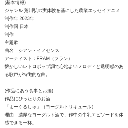
(基本情報)
ジャンル 荒川弘の実体験を基にした農業エッセイアニメ
制作年 2023年
制作国 日本
制作
主題歌
曲名：シアン・イノセンス
アーティスト：FRAM（フラン）
懐かしいレトロポップ調で心地よいメロディと透明感のあ
る歌声が特徴的な曲。
(作品にあう食事とお酒)
作品にぴったりのお酒
「よーぐるしゅ」（ヨーグルトリキュール）
理由：濃厚なヨーグルト酒で、作中の牛乳エピソードを体
感できる一杯。