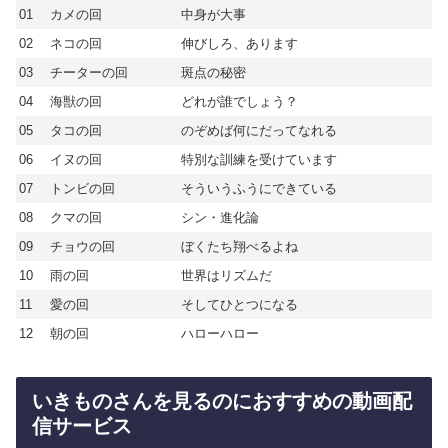
01
カメの回
中身が大事
02
ネコの回
伸びしろ、あります
03
チーターの回
斑点の秘密
04
海獣の回
どれが誰でしょう？
05
タコの回
のぞめば何にだってなれる
06
イヌの回
特別な訓練を受けています
07
トンビの回
そういうふうにできている
08
クマの回
シン・進化論
09
チョウの回
ぼくたち翔べるよね
10
雨の回
世界はリズムだ
11
愛の回
そしてひとつになる
12
朝の回
ハローハロー
いきものさんを見るのにおすすめの動画配
信サービス