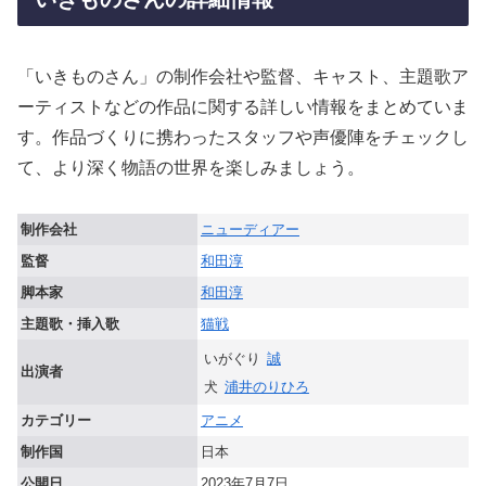
「いきものさん」の制作会社や監督、キャスト、主題歌ア
ーティストなどの作品に関する詳しい情報をまとめていま
す。作品づくりに携わったスタッフや声優陣をチェックし
て、より深く物語の世界を楽しみましょう。
制作会社
ニューディアー
監督
和田淳
脚本家
和田淳
主題歌・挿入歌
猫戦
いがぐり
誠
出演者
犬
浦井のりひろ
カテゴリー
アニメ
制作国
日本
公開日
2023年7月7日