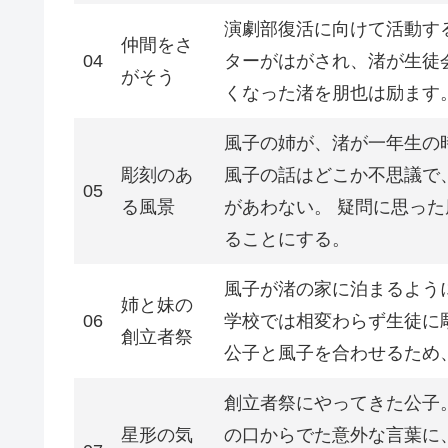
演劇部復活に向けて活動す
仲間をさ
04
ターがはがされ、渚が生徒
がそう
くなった渚を朋也は励ます
風子の姉が、渚が一年生の
彫刻のあ
風子の話はどこか不思議で
05
る風景
があわない。 疑問に思っ
ることにする。
風子が渚の家に泊まるよう
姉と妹の
06
学校では相変わらず生徒に
創立者祭
公子と風子を合わせるため
創立者祭にやってきた公子
星形の気
の口からでた意外な言葉に