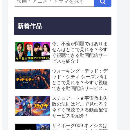
新着作品
今、不倫が問題ではありま
せんはどこで見れる？今す
ぐ視聴できる動画配信サー
ビスを紹介！
ウォーキング・デッド：デ
ッド・シティ シーズン3は
どこで見れる？今すぐ視聴
できる動画配信サービスを
紹介！
スチュアート★宇宙救出失
敗の法則はどこで見れる？
今すぐ視聴できる動画配信
サービスを紹介！
サイボーグ009 ネメシスは