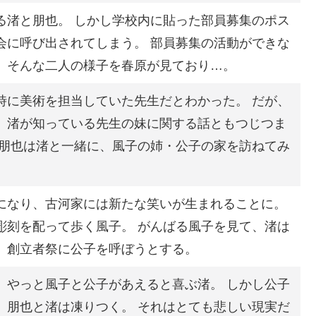
る渚と朋也。 しかし学校内に貼った部員募集のポス
会に呼び出されてしまう。 部員募集の活動ができな
。そんな二人の様子を春原が見ており…。
時に美術を担当していた先生だとわかった。 だが、
、渚が知っている先生の妹に関する話ともつじつま
た朋也は渚と一緒に、風子の姉・公子の家を訪ねてみ
になり、古河家には新たな笑いが生まれることに。
彫刻を配って歩く風子。 がんばる風子を見て、渚は
、創立者祭に公子を呼ぼうとする。
。やっと風子と公子があえると喜ぶ渚。 しかし公子
、朋也と渚は凍りつく。 それはとても悲しい現実だ