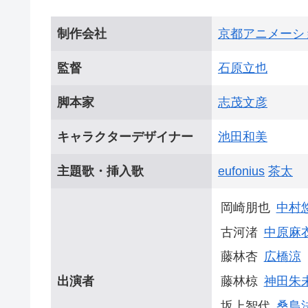
制作会社
京都アニメーシ
監督
石原立也
脚本家
志茂文彦
キャラクターデザイナー
池田和美
主題歌・挿入歌
eufonius
茶太
岡崎朋也
中村
古河渚
中原麻
藤林杏
広橋涼
出演者
藤林椋
神田朱
坂上智代
桑島