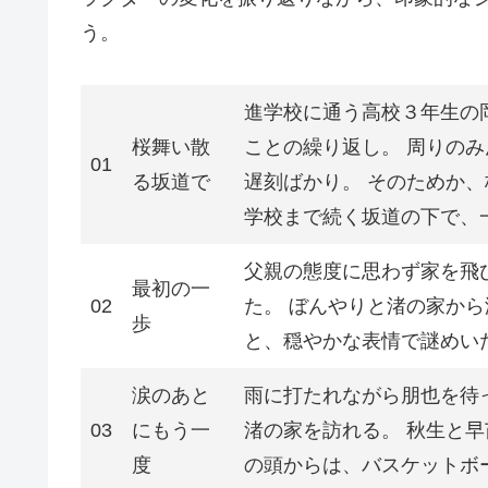
う。
進学校に通う高校３年生の
桜舞い散
ことの繰り返し。 周りの
01
る坂道で
遅刻ばかり。 そのためか
学校まで続く坂道の下で、
父親の態度に思わず家を飛
最初の一
02
た。 ぼんやりと渚の家か
歩
と、穏やかな表情で謎めい
涙のあと
雨に打たれながら朋也を待
03
にもう一
渚の家を訪れる。 秋生と
度
の頭からは、バスケットボ