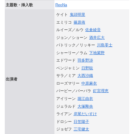
主題歌・挿入歌
ReoNa
ケイト
鬼頭明里
エミリコ
篠原侑
ルイーズ／ルウ
佐倉綾音
ジョン／ショーン
酒井広大
パトリック／リッキー
川島零士
シャーリー／ラム
下地紫野
エドワード
羽多野渉
ベンジャミン
日野聡
サラ／ミア
大西沙織
出演者
ローズマリー
中原麻衣
バービー／バーバラ
釘宮理恵
アイリーン
堀江由衣
ジェラルド
大塚剛央
ライアン
岸尾だいすけ
ドロシー
日笠陽子
ジョゼフ
三宅健太