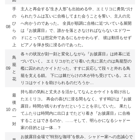
手
主人と再会する“生き人形”も出始める中、エミリコに勇気づけ
の
られたラムは互いに合格してまた会うことを誓い、主人の元
ひ
へ向かうのであった。 全員が順調に合格に近づいている展開
08
ら
は『お披露目』で、誰かを落とさなければならないエドワー
の
ドにとっては想定外であるにもかかわらず、 彼は動揺もせず
上
ピアノを弾き悦に浸るのであった。
各々の状況が刻一刻と変化しながら『お披露目』は終幕に近
鳥
づいていく。 エミリコがたどり着いた先に居たのは鳥籠型の
籠
09
檻に囚われたケイトだった。すすに反応して段々と外れる鳥
と
籠を支える鎖。 下には棘だらけの木が待ち受けている。エミ
花
リコはケイトを助けられるのだろうか…
持ち前の気転と丈夫さを活かしてなんとかケイトを助け出し
最
たエミリコ。 再会の喜びに浸る間もなく、すす時計は『お披
後
露目』時間が残りわずかだということを示していた。 果たし
10
の
てふたりは時間内に出口までたどり着き『お披露目』に合格
一
することはできるのか、……そして、明らかになるシャドー
対
家の目的とは一体…？
お披露目会場で”特別な珈琲”を飲み、シャドー家への忠誠心で