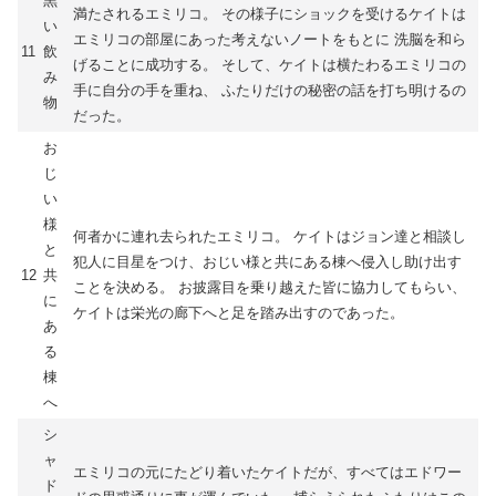
黒
満たされるエミリコ。 その様子にショックを受けるケイトは
い
エミリコの部屋にあった考えないノートをもとに 洗脳を和ら
11
飲
げることに成功する。 そして、ケイトは横たわるエミリコの
み
手に自分の手を重ね、 ふたりだけの秘密の話を打ち明けるの
物
だった。
お
じ
い
様
何者かに連れ去られたエミリコ。 ケイトはジョン達と相談し
と
犯人に目星をつけ、おじい様と共にある棟へ侵入し助け出す
12
共
ことを決める。 お披露目を乗り越えた皆に協力してもらい、
に
ケイトは栄光の廊下へと足を踏み出すのであった。
あ
る
棟
へ
シ
ャ
エミリコの元にたどり着いたケイトだが、すべてはエドワー
ド