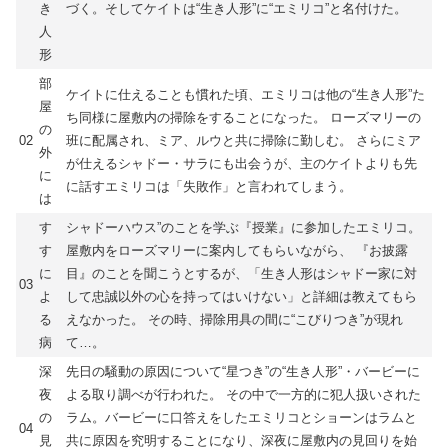
き
づく。そしてケイトは“生き人形”に“エミリコ”と名付けた。
人
形
部
ケイトに仕えることも慣れた頃、エミリコは他の“生き人形”た
屋
ち同様に屋敷内の掃除をすることになった。 ローズマリーの
の
02
班に配属され、ミア、ルウと共に掃除に勤しむ。 さらにミア
外
が仕えるシャドー・サラにも出会うが、主のケイトよりも先
に
に話すエミリコは「失敗作」と言われてしまう。
は
す
シャドーハウス”のことを学ぶ『授業』に参加したエミリコ。
す
屋敷内をローズマリーに案内してもらいながら、 『お披露
に
目』のことを聞こうとするが、「生き人形はシャドー家に対
03
よ
して忠誠以外の心を持ってはいけない」と詳細は教えてもら
る
えなかった。 その時、掃除用具の間に“こびりつき”が現れ
病
て…。
深
先日の騒動の原因について“星つき”の“生き人形”・バービーに
夜
よる取り調べが行われた。 その中で一方的に犯人扱いされた
の
ラム。バービーに口答えをしたエミリコとショーンはラムと
04
見
共に原因を究明することになり、深夜に屋敷内の見回りを始