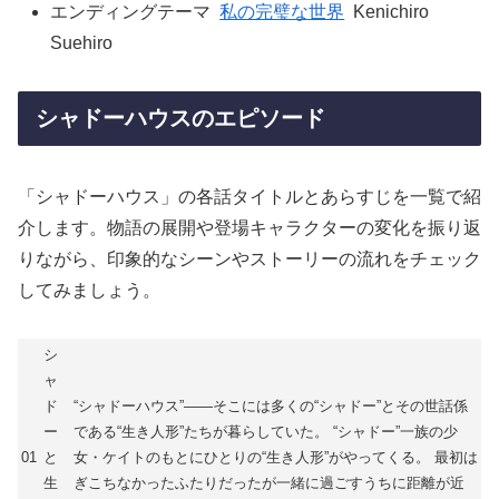
エンディングテーマ
私の完璧な世界
Kenichiro
Suehiro
シャドーハウスのエピソード
「シャドーハウス」の各話タイトルとあらすじを一覧で紹
介します。物語の展開や登場キャラクターの変化を振り返
りながら、印象的なシーンやストーリーの流れをチェック
してみましょう。
シ
ャ
ド
“シャドーハウス”――そこには多くの“シャドー”とその世話係
ー
である“生き人形”たちが暮らしていた。 “シャドー”一族の少
01
と
女・ケイトのもとにひとりの“生き人形”がやってくる。 最初は
生
ぎこちなかったふたりだったが一緒に過ごすうちに距離が近