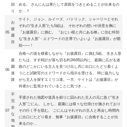
回
める。 さんにんは果たして原因をつきとめることが出来るの
り
か…？
ケイト、ジョン、ルイーズ、パトリック、シャーリーとそれ
お
ぞれの“生き人形”たち5組は、 それぞれの想いや決意を胸に
披
05
『お披露目』に挑む。 『おじい様と共にある棟』に住む特別
露
な“生き人形”・エドワードの主導でいよいよ『お披露目』が開
目
始――！
合格への道を模索しながら『お披露目』に挑む5組。 生き人形
庭
たちは、すす時計が落ち切る約2時間以内に、庭園に広がる迷
園
路のどこかにいる主人を見つけ出し共に出口にたどり着くよ
06
迷
うにと試験官のエドワードから指示を受ける。 時に協力しな
路
がら主人を探すエミリコ達。一方、ケイトは『お披露目』が
何者かに監視されていることに気づき…。
不
手渡された地図や道具を頼りに囚われた主人の元に急ぐ“生き
完
人形”ごにん。 しかし、庭園には様々な仕掛けが施されており
全
07
その行く手を阻む。 ごにんはそれぞれの主人と再会し時間内
な
に出口にたどり着き、無事『お披露目』に合格することが出
地
来るのか…
図