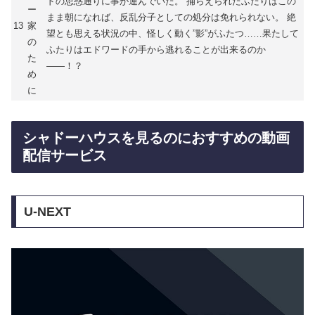
ドの思惑通りに事が運んでいた。 捕らえられたふたりはこの
ー
まま朝になれば、反乱分子としての処分は免れられない。 絶
13
家
望とも思える状況の中、怪しく動く”影”がふたつ……果たして
の
ふたりはエドワードの手から逃れることが出来るのか
た
――！？
め
に
シャドーハウスを見るのにおすすめの動画
配信サービス
U-NEXT