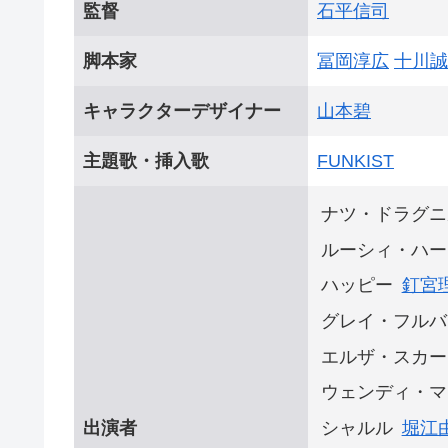
監督
石平信司
脚本家
冨岡淳広
十川誠
キャラクターデザイナー
山本碧
主題歌・挿入歌
FUNKIST
ナツ・ドラグニ
ルーシィ・ハー
ハッピー
釘宮
グレイ・フルバ
エルザ・スカー
ウェンディ・マ
出演者
シャルル
堀江