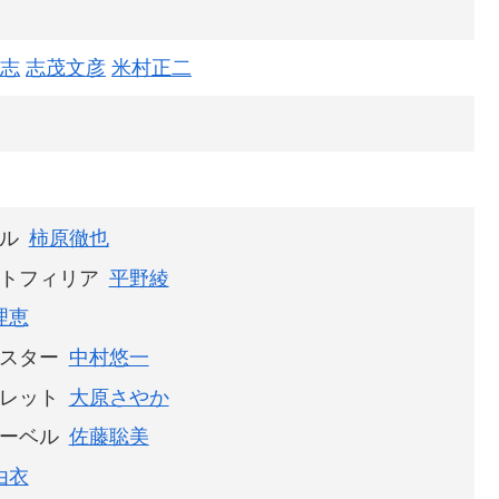
志
志茂文彦
米村正二
ル
柿原徹也
トフィリア
平野綾
理恵
スター
中村悠一
レット
大原さやか
ーベル
佐藤聡美
由衣