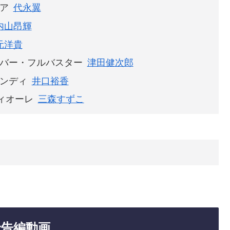
ア
代永翼
内山昂輝
元洋貴
バー・フルバスター
津田健次郎
ンディ
井口裕香
ィオーレ
三森すずこ
日
や予告編動画