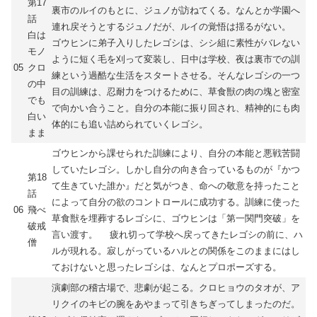
第17
裏市のルイのもとに、ジュノが訪ねてくる。なんとか学園へ
話
連れ戻そうとするジュノだが、ルイの覚悟は揺るがない。
白は
ゴウヒンに弟子入りしたレゴシは、シシ組に素性がバレない
モノ
ように短く毛を刈って変装し、日中は学校、夜は裏市での訓
05
クロ
練という過酷な生活をスタートさせる。そんなレゴシの一つ
の中
目の訓練は、忍耐力をつけるために、草食獣の肉の塊と密室
でも
で向かい合うこと。自分の本能に振り回され、精神的にも肉
白い
体的にも追い詰められていくレゴシ。
まま
ゴウヒンから課せられた訓練により、自分の本能と悪戦苦闘
していたレゴシ。しかし自分の向き合っているものが『かつ
第18
て生きていた誰か』だと気がつき、命への敬意を持ったこと
話
によって自分の欲のコントロールに成功する。訓練に使った
06
飛べ
草食獣を埋葬するレゴシに、ゴウヒンは「第一関門突破」を
破戒
言い渡す。 疲れ切って学校へ戻ってきたレゴシの前に、ハ
僧
ルが現れる。寂しがっているハルとの関係をこのままにはし
ておけないと思ったレゴシは、なんとプロポーズする。
演劇部の稽古場で、悲劇が起こる。クロヒョウのタオが、ア
リクイのキビの腕をあやまって引きちぎってしまったのだ。