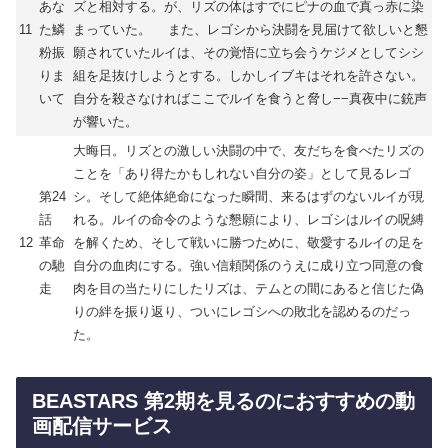
あな
ズと相対する。が、リズの体はすでにピナの血で真っ赤に染
11
た鱗
まっていた。 また、レゴシから決闘を見届けて欲しいと懇
粉振
願されていたルイは、その覚悟に立ち会うケジメとしてシシ
りま
組を足抜けしようとする。しかしイブキはそれを許さない。
いて
自分を殺さなければここでルイを食うと脅し−−真夜中に銃声
が響いた。
大晦日。リズとの激しい決闘の中で、友だちを食べたリズの
ことを「あり得たかもしれない自分の姿」として見るレゴ
第24
シ。そして絶体絶命になった瞬間、来るはずのないルイが現
話
れる。ルイの命令のような懇願により、レゴシはルイの呪縛
12
革命
を解くため、そして戦いに勝つために、敬愛するルイの足を
の馳
自分の血肉にする。強い信頼関係のうえに成り立つ同意の食
走
肉を目の当たりにしたリズは、テムとの間にあると信じた偽
りの絆を振り返り、ついにレゴシへの敗北を認めるのだっ
た。
BEASTARS 第2期を見るのにおすすめの動
画配信サービス