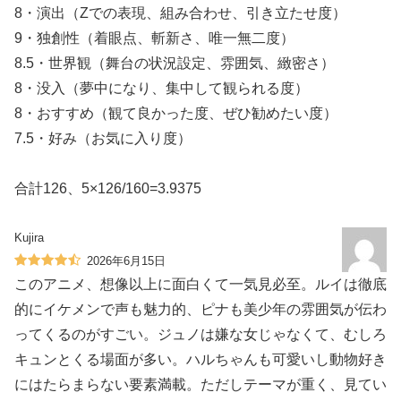
8・演出（Zでの表現、組み合わせ、引き立たせ度）
9・独創性（着眼点、斬新さ、唯一無二度）
8.5・世界観（舞台の状況設定、雰囲気、緻密さ）
8・没入（夢中になり、集中して観られる度）
8・おすすめ（観て良かった度、ぜひ勧めたい度）
7.5・好み（お気に入り度）
合計126、5×126/160=3.9375
Kujira
2026年6月15日
このアニメ、想像以上に面白くて一気見必至。ルイは徹底
的にイケメンで声も魅力的、ピナも美少年の雰囲気が伝わ
ってくるのがすごい。ジュノは嫌な女じゃなくて、むしろ
キュンとくる場面が多い。ハルちゃんも可愛いし動物好き
にはたらまらない要素満載。ただしテーマが重く、見てい