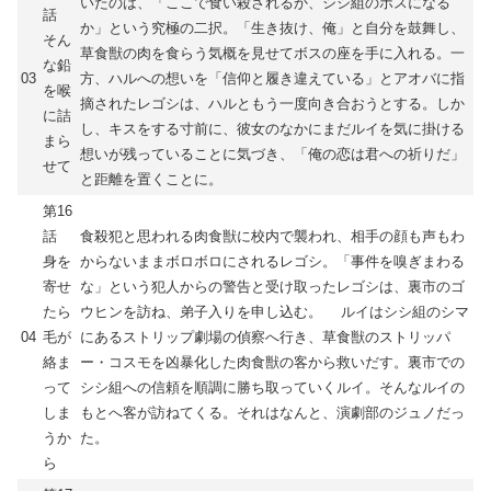
いたのは、「ここで食い殺されるか、シシ組のボスになる
話
か」という究極の二択。「生き抜け、俺」と自分を鼓舞し、
そん
草食獣の肉を食らう気概を見せてボスの座を手に入れる。一
な鉛
03
方、ハルへの想いを「信仰と履き違えている」とアオバに指
を喉
摘されたレゴシは、ハルともう一度向き合おうとする。しか
に詰
し、キスをする寸前に、彼女のなかにまだルイを気に掛ける
まら
想いが残っていることに気づき、「俺の恋は君への祈りだ」
せて
と距離を置くことに。
第16
話
食殺犯と思われる肉食獣に校内で襲われ、相手の顔も声もわ
身を
からないままボロボロにされるレゴシ。「事件を嗅ぎまわる
寄せ
な」という犯人からの警告と受け取ったレゴシは、裏市のゴ
たら
ウヒンを訪ね、弟子入りを申し込む。 ルイはシシ組のシマ
04
毛が
にあるストリップ劇場の偵察へ行き、草食獣のストリッパ
絡ま
ー・コスモを凶暴化した肉食獣の客から救いだす。裏市での
って
シシ組への信頼を順調に勝ち取っていくルイ。そんなルイの
しま
もとへ客が訪ねてくる。それはなんと、演劇部のジュノだっ
うか
た。
ら