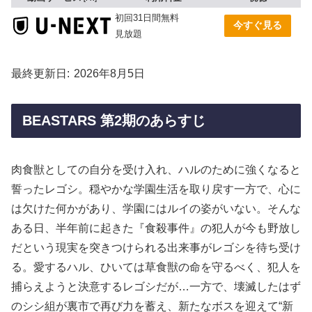
初回31日間無料
今すぐ見る
見放題
最終更新日
2026年8月5日
BEASTARS 第2期のあらすじ
肉食獣としての自分を受け入れ、ハルのために強くなると
誓ったレゴシ。穏やかな学園生活を取り戻す一方で、心に
は欠けた何かがあり、学園にはルイの姿がいない。そんな
ある日、半年前に起きた『食殺事件』の犯人が今も野放し
だという現実を突きつけられる出来事がレゴシを待ち受け
る。愛するハル、ひいては草食獣の命を守るべく、犯人を
捕らえようと決意するレゴシだが…一方で、壊滅したはず
のシシ組が裏市で再び力を蓄え、新たなボスを迎えて“新