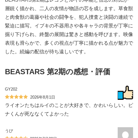
層鋭く描かれ、二人の友情が物語の芯を成します。草食獣
と肉食獣の葛藤や社会の闘争を、犯人捜査と決闘の連続で
緊迫に描写。イブキの不器用さや各キャラの背景が丁寧に
掘り下げられ、終盤の展開は驚きと感動を呼びます。映像
表現も滑らかで、多くの視点が丁寧に描かれる点が魅力で
した。続編の配信が待ち遠しいです。
BEASTARS 第2期の感想・評価
GY202
2026年8月1日
ライオンたちはルイのことが大好きで、かわいらしい。ピ
ナくんが死ななくてよかった
うび