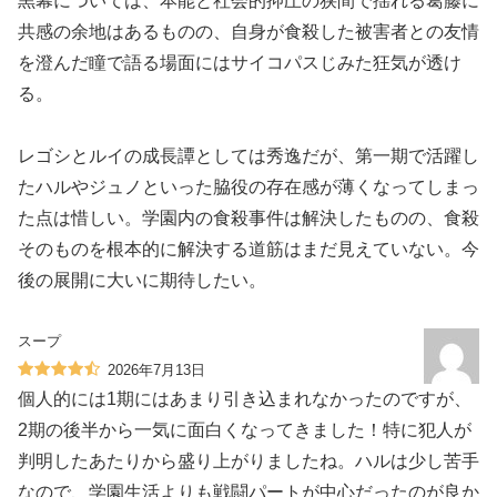
黒幕については、本能と社会的抑圧の狭間で揺れる葛藤に
共感の余地はあるものの、自身が食殺した被害者との友情
を澄んだ瞳で語る場面にはサイコパスじみた狂気が透け
る。
レゴシとルイの成長譚としては秀逸だが、第一期で活躍し
たハルやジュノといった脇役の存在感が薄くなってしまっ
た点は惜しい。学園内の食殺事件は解決したものの、食殺
そのものを根本的に解決する道筋はまだ見えていない。今
後の展開に大いに期待したい。
スープ
2026年7月13日
個人的には1期にはあまり引き込まれなかったのですが、
2期の後半から一気に面白くなってきました！特に犯人が
判明したあたりから盛り上がりましたね。ハルは少し苦手
なので、学園生活よりも戦闘パートが中心だったのが良か