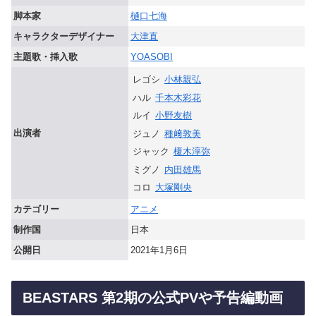
脚本家
樋口七海
キャラクターデザイナー
大津直
主題歌・挿入歌
YOASOBI
レゴシ
小林親弘
ハル
千本木彩花
ルイ
小野友樹
出演者
ジュノ
種﨑敦美
ジャック
榎木淳弥
ミグノ
内田雄馬
コロ
大塚剛央
カテゴリー
アニメ
制作国
日本
公開日
2021年1月6日
BEASTARS 第2期の公式PVや予告編動画