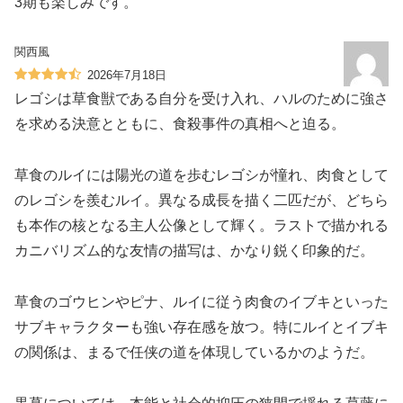
3期も楽しみです。
関西風
2026年7月18日
レゴシは草食獣である自分を受け入れ、ハルのために強さ
を求める決意とともに、食殺事件の真相へと迫る。
草食のルイには陽光の道を歩むレゴシが憧れ、肉食として
のレゴシを羨むルイ。異なる成長を描く二匹だが、どちら
も本作の核となる主人公像として輝く。ラストで描かれる
カニバリズム的な友情の描写は、かなり鋭く印象的だ。
草食のゴウヒンやピナ、ルイに従う肉食のイブキといった
サブキャラクターも強い存在感を放つ。特にルイとイブキ
の関係は、まるで任侠の道を体現しているかのようだ。