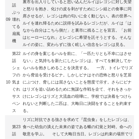
裏市を出入りしていると思い込んだルイはレゴシに対し失望
話
と怒りを抱き、化けの皮を剥がすためにシシ組との食事に同
ぶっ
席させるが、レゴシは肉の匂いに全く動じない。表の世界へ
09
壊れ
ルイを連れ帰るために説得を試みるレゴシだが、ルイは「は
てる
なから自分はこちら側だ」と裏市に残ることを宣言。「お前
扇風
はヒーローになれ」とレゴシに希望を託そうとする。そんな
機
ルイの姿に、変わらずに強く眩しい信念をレゴシは見る。
第22
ルイの身を案じるハルを前に、「一匹たりとも不幸にはさせ
話
ない」と気持ちを新たにしたレゴシは、すべてを解決してか
シェ
らハルを抱きしめることを決意する。 一方、トイレでリズ
フの
から脅迫を受けるピナ。しかしピナはその恐怖と怒りを芝居
10
気ま
にぶつけ、脅しには屈さないことを態度で示す。さらにピナ
ぐれ
はリズを追い詰めるために無謀な作戦を企て、それをきっか
サス
けにレゴシはリズと大流血の喧嘩に。学校では決着をつけら
ペン
れないと判断した二匹は、大晦日に決闘をすることを約束す
ス
る。
リズに対抗できる強さを求めて『昆虫食』をしたレゴシは、
第23
食べた幼虫の潰えた未来の姿である蛾の幻覚と対峙。命への
話
敬意を学ぶ。 そして大晦日当日。レゴシは約束の場所でリ