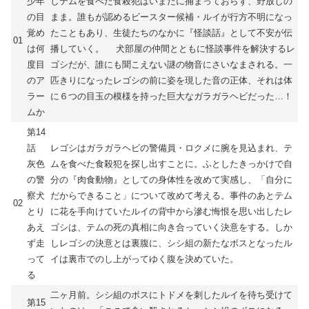
少年
しテムを食べた食殺犯はいまだに捕まっておらず、野放しの
の目
まま。誰もが認めるビースター候補・ルイが行方不明になっ
覚め
たこともあり、生徒たちのなかに『怪談話』として不安が伝
01
は何
播していく。 犬部屋の仲間とともに怪談事件を解決するレ
度目
ゴシだが、誰にも聞こえない謎の物音にさいなまされる。一
のア
匹きりになったレゴシの前に姿を現した音の正体、それは体
ラー
に６つの目玉の模様を持った巨大なガラガラヘビだった…！
ムか
第14
話
レゴシはガラガラヘビの警備員・ロクメに腕を見込まれ、テ
灰色
ムを食べた食殺犯を探し出すことに。ふとしたきっかけで自
の警
分の『肉食動物』としての身体性を改めて実感し、「自分に
察犬
だからできること」について改めて考える。事件のあとテム
02
とり
に花を手向けていたルイの背中から滲む悔恨を思い出したレ
あえ
ゴシは、テムの死の真相に向き合っていく決意をする。しか
ず走
しレゴシの決意とは裏腹に、シシ組の新たなボスとなったル
って
イは裏市でのし上がってゆく腹を決めていた。
る
二ヶ月前。シシ組のボスにトドメを刺したルイを待ち受けて
第15