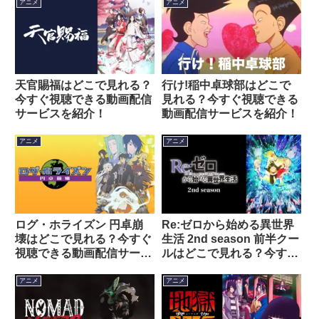
アニメ
アニメ
天官賜福はどこで見れる？
行け!稲中卓球部はどこで
今すぐ視聴できる動画配信
見れる？今すぐ視聴できる
サービスを紹介！
動画配信サービスを紹介！
アニメ
アニメ
ログ・ホライズン 円卓崩
Re:ゼロから始める異世界
壊はどこで見れる？今すぐ
生活 2nd season 前半クー
視聴できる動画配信サービ
ルはどこで見れる？今すぐ
スを紹介！
視聴できる動画配信サービ
スを紹介！
アニメ
アニメ