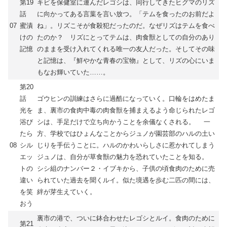
第19
キビを保健室に運んだレゴシは、同行してきたヒグマのリズ
話
に向かってある言葉を言い放つ。「テムを食ったのお前だよ
07
蜜漬
ね」。リズこそが食殺犯だったのだ。なぜリズはテムを食べ
けの
たのか？ リズにとってテムは、肉食獣としての自分のあり
記憶
のままを受け入れてくれる唯一の友人だった。そしてその味
と記憶は、『鮮やかな青春の宝物』として、リズの心にいま
もなお輝いていた……。
第20
話
ゴウヒンの訓練はさらに過酷になっていく。口輪をはめたま
光を
ま、裏市の食肉中毒の肉食獣を捕まえるよう命じられたレゴ
浴び
シは、手足だけで立ち向かうことを余儀なくされる。 一
たら
方、学校ではひょんなことからジュノが園芸部のハルの土い
08
シル
じりを手伝うことに。ハルのかわいらしさに惹かれてしまう
エッ
ジュノは、自分が草食獣の魅力を恐れていたことを知る。
トの
シシ組のナンバー２・イブキから、子供の頃食肉のために売
違い
られていた過去を聞くルイ。似た境遇を歩む二匹の間には、
を笑
絆が芽生えていく。
おう
裏市の港で、ついに鉢合わせたレゴシとルイ。食肉のために
第21