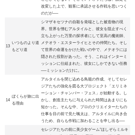
改変した上で、観客に承認させる作戦を思いつく
のだが──
シマザキセツナの自殺を発端とした被造物の現
界。世界を憎むアルタイルと、彼女を阻止すべく
立ち上がった万里の探求者にして至高の魔術師、
いつものより道
メテオラ・エスターライヒとその仲間たち。そし
13
もどり道
て世界の命運をかけた戦いの中で、メテオラには
隠された役割があった。そう、これはインターミ
ッションに仕組まれた、彼女にしかできない任務
──ミッションだけに。
アルタイルを閉じ込める鳥籠の作成、そしてセレ
ジアたちの強化を図る大プロジェクト「エリミネ
ーション・チャンバー・フェス」が始動する。し
ぼくらが旅に出
14
かし、創造主たちに与えられた時間はあまりにも
る理由
短かった。そんな中、プロのクリエイターたちの
仕事を目の前で見た颯太は、アルタイルに向き合
うため、自らも作戦に加わることを申し出る──
セレジアたちの前に美少女ゲーム“ほしぞらミルキ