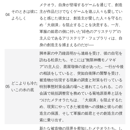
メテオラ。自身が登場するゲームを通じて、創造
そのときは彼に
主が作品だけでなくゲームを遊ぶ人々も愛してい
04
よろしく
ると感じた彼女は、創造主が愛した人々を守るた
め「大崩潰」を阻止することを決意する。一方、
軍服の姫君の側に付いた“緋色のアリステリア”の
主人公であるアリステリア・フェブラリィは、自
身の創造主を捕まえるのだが──
脚本家の中乃鐘昌明から連絡を受け、彼の自宅を
訪ねる松原たち。そこには“無限神機モノマギ
ア”の主人公、鹿屋瑠偉の姿があった。一行が今後
の相談をしていると、突如自衛隊の襲撃を受け、
被造物が出現する現象の調査と対策を行っている
どこよりも冷た
05
特別事態対策会議の場へと連れてこられる。この
いこの水の底
会議で統括調整官を務めている菊地原亜希と話を
つけたメテオラたちは、「大崩潰」を阻止するた
め、現実にやってきた被造物への接触と彼らの創
造主の保護、そして軍服の姫君とその創造主の捜
索に乗り出す。
新たな被造物の現界を察知したメテオラたち。し