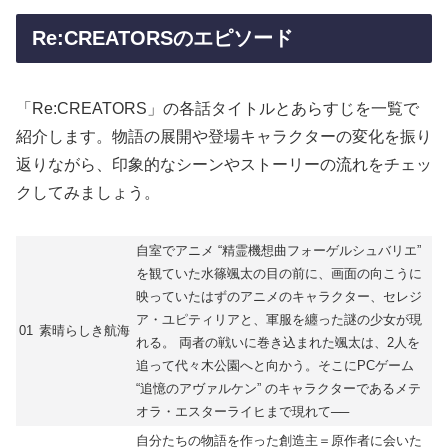
Re:CREATORSのエピソード
「Re:CREATORS」の各話タイトルとあらすじを一覧で
紹介します。物語の展開や登場キャラクターの変化を振り
返りながら、印象的なシーンやストーリーの流れをチェッ
クしてみましょう。
自室でアニメ “精霊機想曲フォーゲルシュバリエ”
を観ていた水篠颯太の目の前に、画面の向こうに
映っていたはずのアニメのキャラクター、セレジ
ア・ユピティリアと、軍服を纏った謎の少女が現
01
素晴らしき航海
れる。 両者の戦いに巻き込まれた颯太は、2人を
追って代々木公園へと向かう。そこにPCゲーム
“追憶のアヴァルケン” のキャラクターであるメテ
オラ・エスターライヒまで現れて──
自分たちの物語を作った創造主＝原作者に会いた