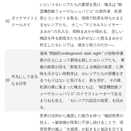
いというセレジアたちの要望を受け、颯太は “精
霊機想曲フォーゲルシュバリエ” の原作者、松原
ダイナマイトと
崇とコンタクトを取る。池袋で松原を待ちかまえ
02
クールガイ
るセレジアたち。 そこへ “マジカルスレイヤー・
まみか” の主人公、煌樹まみかが現れる。 悲しい
物語を作る創造主たちを許せないと怒るまみかと
対立したセレジアは、彼女と戦うのだが──。
漫画 “閉鎖区underground -dark night-” の弥勒寺優
夜の介入によって窮地を脱したセレジアたち。 軍
服の姫君が語る「創造主による物語の改変」に興
味を示さない弥勒寺は、セレジアたちの邪魔をす
平凡にして非凡
03
るつもりはないと告げると、姿を消す。 その後、
なる日常
松原の家に集まった颯太たちは、 “精霊機想曲フ
ォーゲルシュバリエ” のイラストレーターである
まりねも交え、「セレジアの設定の改変」を試み
る。
世界の法則から逸脱した能力を持つ「物語世界の
住人」＝被造物が現実に干渉し続けることで、現
実世界の滅ぶ「大崩潰」が起きると仮説を立てる