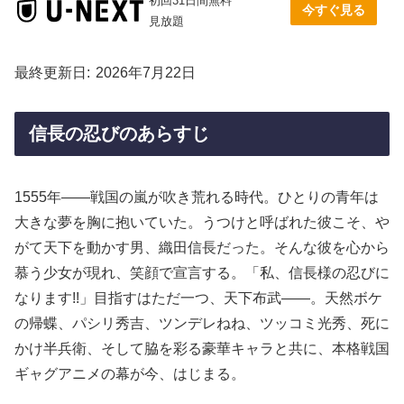
初回31日間無料
今すぐ見る
見放題
最終更新日
2026年7月22日
信長の忍びのあらすじ
1555年――戦国の嵐が吹き荒れる時代。ひとりの青年は
大きな夢を胸に抱いていた。うつけと呼ばれた彼こそ、や
がて天下を動かす男、織田信長だった。そんな彼を心から
慕う少女が現れ、笑顔で宣言する。「私、信長様の忍びに
なります!!」目指すはただ一つ、天下布武――。天然ボケ
の帰蝶、パシリ秀吉、ツンデレねね、ツッコミ光秀、死に
かけ半兵衛、そして脇を彩る豪華キャラと共に、本格戦国
ギャグアニメの幕が今、はじまる。