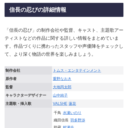
信長の忍びの詳細情報
「信長の忍び」の制作会社や監督、キャスト、主題歌アー
ティストなどの作品に関する詳しい情報をまとめていま
す。作品づくりに携わったスタッフや声優陣をチェックし
て、より深く物語の世界を楽しみましょう。
制作会社
トムス・エンタテインメント
原作者
重野なおき
監督
大地丙太郎
キャラクターデザイナー
山中純子
主題歌・挿入歌
VALSHE
蓮花
千鳥
水瀬いのり
織田信長
羽多野渉
助蔵
村瀬歩