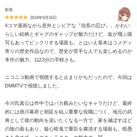
影造
2024年9月16日
4コマ漫画ながら意外とシビアな『信長の忍び』。かわい
らしい絵柄とギャグのギャップが魅力だけど、血が飛ぶ描
写もあってビックリする場面も。とはいえ基本はコメディ
寄りの歴史作品なので、歴史が苦手な人でも楽しめるのが
本作の魅力。1話3分の手軽さも。
ニコニコ動画で視聴すると止まりがちだったので、今回は
DMMTVで視聴しました。
今川氏真公は作中ではバカ殿みたいなキャラだけど、最終
的には徳川幕府と朝廷を結ぶ重要な役職につく。地元の武
将として彼の動向を追いたくなる一方で、家を滅ぼすほど
の陰の面もあり、疑心暗鬼で重臣を粛清する場面も。暗愚