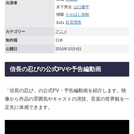
出演者
木下秀吉
山口勝平
帰蝶
たかはし智秋
ねね
釘宮理恵
カテゴリー
アニメ
制作国
日本
公開日
2016年10月4日
信長の忍びの公式PVや予告編動画
「信長の忍び」の公式PV・予告編動画を紹介します。映
像から作品の雰囲気やキャストの演技、音楽の世界観を一
足先に体感できます。