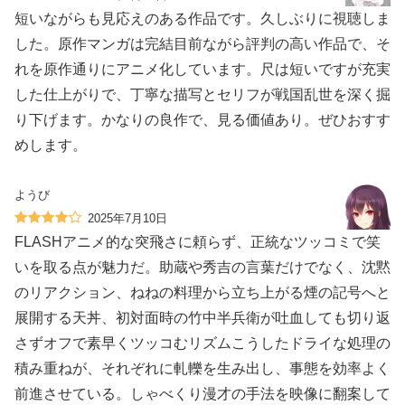
短いながらも見応えのある作品です。久しぶりに視聴しま
した。原作マンガは完結目前ながら評判の高い作品で、そ
れを原作通りにアニメ化しています。尺は短いですが充実
した仕上がりで、丁寧な描写とセリフが戦国乱世を深く掘
り下げます。かなりの良作で、見る価値あり。ぜひおすす
めします。
ようび
2025年7月10日
FLASHアニメ的な突飛さに頼らず、正統なツッコミで笑
いを取る点が魅力だ。助蔵や秀吉の言葉だけでなく、沈黙
のリアクション、ねねの料理から立ち上がる煙の記号へと
展開する天丼、初対面時の竹中半兵衛が吐血しても切り返
さずオフで素早くツッコむリズムこうしたドライな処理の
積み重ねが、それぞれに軋轢を生み出し、事態を効率よく
前進させている。しゃべくり漫才の手法を映像に翻案して