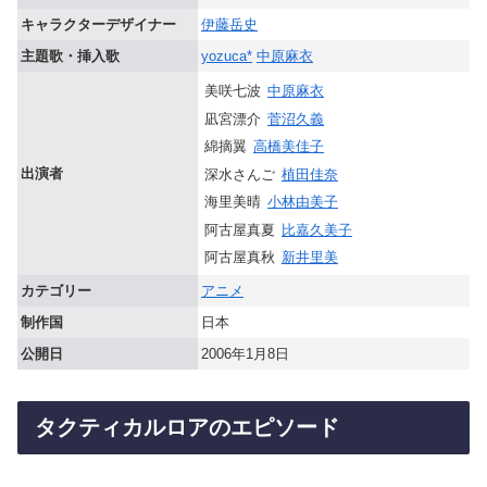
キャラクターデザイナー
伊藤岳史
主題歌・挿入歌
yozuca*
中原麻衣
美咲七波
中原麻衣
凪宮漂介
菅沼久義
綿摘翼
高橋美佳子
出演者
深水さんご
植田佳奈
海里美晴
小林由美子
阿古屋真夏
比嘉久美子
阿古屋真秋
新井里美
カテゴリー
アニメ
制作国
日本
公開日
2006年1月8日
タクティカルロアのエピソード