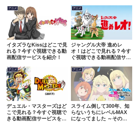
を紹介！
視聴できる動画配信サービ
スを紹介！
アニメ
アニメ
イタズラなKissはどこで見
ジャングル大帝 進めレ
れる？今すぐ視聴できる動
オ！はどこで見れる？今す
画配信サービスを紹介！
ぐ視聴できる動画配信サー
ビスを紹介！
アニメ
アニメ
デュエル・マスターズはど
スライム倒して300年、知
こで見れる？今すぐ視聴で
らないうちにレベルMAX
きる動画配信サービスを紹
になってました ～そのに
介！
～はどこで見れる？今すぐ
視聴できる動画配信サービ
スを紹介！