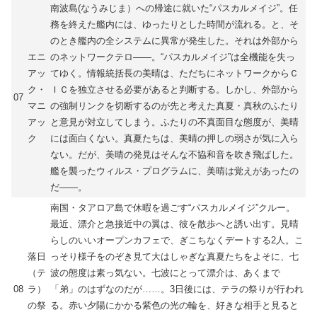
南波島(なうみじま）への帰途に就いた“パスカルメイジ”。任
務を終えた艦内には、ゆったりとした時間が流れる。と、そ
のとき艦内の全システムに異常が発生した。それは外部から
エニ
のネットワークテロ――。“パスカルメイジ”は全機能を失っ
アッ
てゆく。情報統括長の美晴は、ただちにネットワークからＣ
ク・
ＩＣを独立させる必要があると判断する。しかし、外部から
07
マニ
の強制リンクを切断するのが先と考えた真夏・真秋のふたり
アッ
と意見が対立してしまう。ふたりの不真面目な態度が、美晴
ク
には面白くない。真夏たちは、美晴の押しの弱さが気に入ら
ない。だが、美晴の発見はそんな不協和音を吹き飛ばした。
艦を襲ったウィルス・プログラムに、美晴は覚えがあったの
だ――。
南国・タアロア島で休暇を過ごす“パスカルメイジ”クルー。
最近、漂介と急接近中の翼は、彼を散歩へと誘い出す。見晴
らしのいいオープンカフェで、ぎこちなくデートする2人。こ
落日
っそり様子をのぞき見て大はしゃぎな真夏たちをよそに、七
（テ
波の態度は素っ気ない。七波にとって漂介は、あくまで
08
ラ）
「弟」のはずなのだが……。3日後には、テラの祭りが行われ
の祭
る。赤い夕陽にかかる紫色の光の輪を、好きな相手と見ると