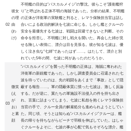
不明艦の目的は“パスカルメイジ”の撃沈。彼らこそ“護衛艦狩
彼女
り”と呼ばれる正体不明の海賊であった。分析の結果、不明艦
の理
の正体が洋衛軍の実験艦と判ると、レマラ保険担当官は話し
02
由
合いによる政治的解決を七波に命じる。しかし艦とクルーの
(わ
安全を最優先する七波は、戦闘は回避できないと判断。その
け)
命令を拒否し、不明艦に対し戦火を開いた。再会した姉が見
せる険しい表情に、漂介は目を見張る。彼が知る七波は、優
しく泣き虫な“七姉”であったはず……。はたして、漂介と別
れていた5年の間、七波に何があったのだろうか。
“パスカルメイジ”を襲った不明艦の正体は、海賊に奪われた
洋衛軍の新鋭艦であった。しかし調査委員会に召還された七
波を待っていたのは、先の戦闘をあくまで「事故」として隠
微笑
蔽する報告……。軍の隠蔽体質に憤った七波は、激しく反論
(え
する。だが逆に、翼たちの軍施設不法侵入の件を持ち出さ
が
れ、言葉に詰まってしまう。七波に私怨を抱くレマラ保険担
03
お）
当官の手で、クルー全員の解雇処分も進められようとしてい
と素
た。同じ頃、そうとは知らぬ“パスカルメイジ”クルーは、艦
顔
長の帰りを待ちながらビーチで羽根を伸ばしていた。はしゃ
ぐクルーをよそに、七波の事が心配で気もそぞろな漂介。艦