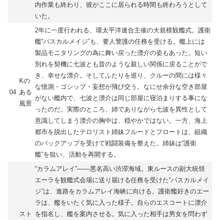
内作業も終わり、彼がここに居られる時間も終わろうとして
いた。
2年に一度行われる、環太平洋連合主催の大規模観艦式。護衛
艦“パスカルメイジ”も、要人警護の任務を受ける。艦上には
製品モニタリングの為に舞い戻った漂介の姿もあった。短い
別れを契機に七波とも昔のような親しい関係に戻ることがで
き、幸せな漂介。そしてふたりを巡り、クルーの間には様々
Kの
な憶測・ゴシップ・妄想が飛び交う。なにせ余分な空き部屋
04
ある
がない艦内で、七波と漂介は同じ部屋に寝泊まりする事にな
風景
ったのだ。実際のところ、姉でありながら七波を異性として
意識してしまう漂介の胸中は、穏やかではない。一方、海上
都市を脱出したテロリスト姉妹フルードとフロートは、組織
のバックアップを受けて戦闘装備を整えた。姉妹は“護衛
艦”を狙い、活動を再開する。
“カラムアレイ”――悪名高い渋滞海域。東ルースの副大統領
エーラを観艦式会場に送り届ける任務を受けた“パスカルメイ
ジ”は、進路をカラムアレイ海峡に向ける。護衛艦好きのエー
ラは、艦をいたく気に入った様子。自らのエスコートに漂介
スト
を指名し、艦を案内させる。気に入った相手は男女を問わず