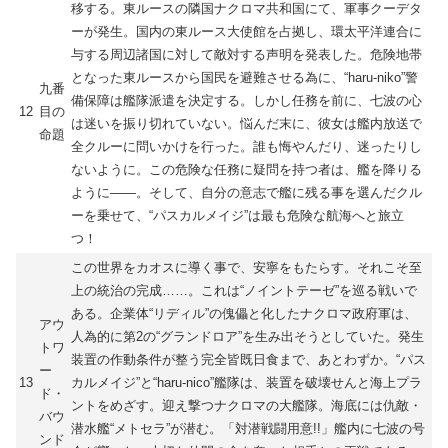
移する。東ルースの隣国ナクロマ共和国にて、軍事クーデタ
ーが発生。国内の東ルース大使館を占拠し、環太平洋連合に
与する周辺諸国に対して敵対する声明を発表した。危険地帯
となった東ルースから国民を避難させる為に、“haru-niko”警
九番
備保障は艦隊派遣を決定する。しかし任務を前に、七波の心
12
目の
は迷いを振り切れていない。悩んだ末に、彼女は艦内放送で
命題
全クルーに問いかけを行った。誰も悔やんだり、迷ったりし
ないように。この危険な任務に疑問を持つ者は、艦を降りる
ように――。そして、自分の意志で艦に残る事を選んだクル
ーを乗せて、“パスカルメイジ”は最も危険な航海へと旅立
つ！
この世界をカオスに導く事で、安寧をもたらす。それこそ至
上の統治の完成……。これは“ノイントテーゼ”を巡る戦いで
ある。企業体“リディル”の傀儡と化したナクロマ政府軍は、
アウ
人為的に第2の“グランドロア”を生み出そうとしていた。発生
トワ
装置の作動条件が整う完全皆既日食まで、あとわずか。“パス
ー
13
カルメイジ”と“haru-nico”艦隊は、装置を破壊せんと海上プラ
ド・
ントをめざす。迎え撃つナクロマの大艦隊。海底には仇敵・
バウ
潜水艦“メトセラ”が潜む。「対潜戦闘用意!!」艦内に七波の号
ンド