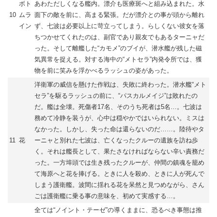
ボト
あわただしくなる艦内。漂介も医療斑へと組み込まれた。水
10
ムラ
面下の敵を前に、高まる緊張。だが漂介との事が頭から離れ
イン
ず、七波は必要以上に苛立ってしまう。らしくない彼女を落
ちつかせてくれたのは、副官であり親友でもあるターニャだ
った。そして離艦した“カモメ”のブイが、潜水艦が残した磁
気異常を捉える。対する海中の“メトセラ”内発令所では、獲
物を前に笑みを浮かべるラッシュの姿があった。
洋衛軍の威信を懸けた作戦は、失敗に終わった。潜水艦“メト
セラ”を駆るラッシュの前に、“パスカルメイジ”は敗れたの
だ。艦は全壊。死傷者17名、そのうち死者は5名…。七波は
務めて冷静を装うが、心中は穏やかではいられない。ミスは
なかった。しかし、失った命は還らないのだ……。陸待やタ
11
花
ーニャと別れた七波は、亡くなったクルーの遺族を訪ね歩
く。それは艦長として、果たさなければならない辛い責務だ
った。一方埠頭では生き残ったクルーが、仲間の鎮魂を籠め
て海原へと花を捧げる。ときに人を殺め、ときに人が死んで
しまう護衛艦。波間に揺れる花を呆然と見つめながら、さん
ごは護衛艦に乗る事の意味を、初めて実感する…。
全ては“ノイント・テーゼ”の導くままに、恐るべき事態は推