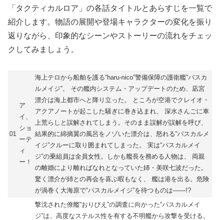
「タクティカルロア」の各話タイトルとあらすじを一覧で
紹介します。物語の展開や登場キャラクターの変化を振り
返りながら、印象的なシーンやストーリーの流れをチェッ
クしてみましょう。
海上テロから船舶を護る“haru-nico”警備保障の護衛艦“パスカ
ルメイジ”。 その艦内システム・アップデートのため、凪宮
漂介は海上都市へと降り立った。 ところが空港でクレイオ・
ア
アクアノートが起こした騒ぎに巻き込まれ、 深水さんごに車
イ、
上荒らしと誤解されてしまう。そのまま誤解が誤解を呼び、
ショ
01
結果的に綿摘翼の風呂をノゾいた漂介は、怒れる“パスカルメ
ーテ
イジ”クルーに取り囲まれてしまった。 実は“パスカルメイ
ィ
ジ”の乗組員は全員女性。しかも艦長を務める人物は、 両親
ー！
の離婚により離ればなれとなっていた姉・美咲七波だった。
驚く漂介が姉との再会を喜ぶ暇もなく、 艦は港を出る。危険
が渦巻く大海原で“パスカルメイジ”を待つものは――!?
撃沈された僚艦“おりびえ”の調査に向かった“パスカルメイ
ジ”は、高度なステルス性を有する不明艦から攻撃を受ける。