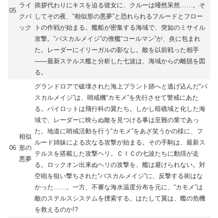
ライ
挨拶代わりにキスを迫る彼女に、クルーは唖然呆然……。そ
05
クバ
してその夜、“相似形の悪夢”と恐れられるフルードとフロー
ック
トの作戦が始まる。艦船が密集する海域で、突如のミサイル
攻撃。“パスカルメイジ”の僚艦“コールマン”が、炎に包まれ
た。レーダーにイリーガルの影なし。敵を以前戦った相手
――最新ステルス艦と分析した七波は、海域からの離脱を図
る。
グランドロアで破壊された海上プラント跡へと逃げ込んだ“パ
スカルメイジ”は、哨戒機“カモメ”を先行させて警戒にあた
る。パイロットは飛行科の翼たち。しかし暗礁域と化した海
域で、レーダーに映らぬ敵を見つける事は至難の業であっ
た。地道に哨戒活動を行う“カモメ”をあざ笑うかの様に、フ
相似
ルード姉妹による次なる攻撃が始まる。その手駒は、最新ス
06
形の
テルスを搭載した攻撃ヘリ。ＣＩＣの七波たちに動揺が走
悪夢
る。ロックオン出来ぬヘリの攻撃を、艦は避けられない。対
空砲を狙い撃ちされた“パスカルメイジ”に、反撃する術はな
かった……。一方、不審な海水温度分布を元に、“カモメ”は
敵のステルスシステムを捜索する。はたして翼は、艦の危機
を救えるのか!?