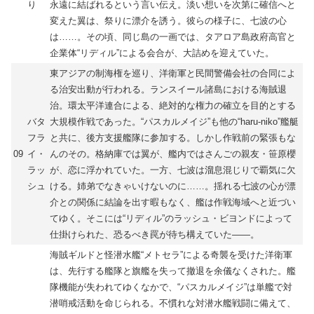
り
永遠に結ばれるという言い伝え。淡い想いを次第に確信へと
変えた翼は、祭りに漂介を誘う。彼らの様子に、七波の心
は……。その頃、同じ島の一画では、タアロア島政府高官と
企業体“リディル”による会合が、大詰めを迎えていた。
東アジアの制海権を巡り、洋衛軍と民間警備会社の合同によ
る治安出動が行われる。ランスイール諸島における海賊退
治。環太平洋連合による、絶対的な権力の確立を目的とする
バタ
大規模作戦であった。“パスカルメイジ”も他の“haru-niko”艦艇
フラ
と共に、後方支援艦隊に参加する。しかし作戦前の緊張もな
09
イ・
んのその。格納庫では翼が、艦内ではさんごの親友・笹原櫻
ラッ
が、恋に浮かれていた。一方、七波は溜息混じりで覇気に欠
シュ
ける。姉弟でなきゃいけないのに……。揺れる七波の心が漂
介との関係に結論を出す暇もなく、艦は作戦海域へと近づい
てゆく。そこには“リディル”のラッシュ・ビヨンドによって
仕掛けられた、恐るべき罠が待ち構えていた――。
海賊ギルドと怪潜水艦“メトセラ”による奇襲を受けた洋衛軍
は、先行する艦隊と旗艦を失って撤退を余儀なくされた。艦
隊機能が失われてゆくなかで、“パスカルメイジ”は単艦で対
潜哨戒活動を命じられる。不慣れな対潜水艦戦闘に備えて、