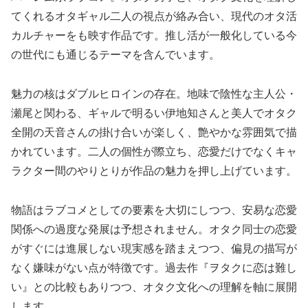
てくれるオタギャル二人の視点が絡み合い、現代のオタ活
カルチャーをも映す作品です。推し活が一般化している今
の世代にも通じるテーマを含んでいます。
魅力の核はダブルヒロインの存在。地味で陰性な主人公・
瀬尾と関わる、ギャルで明るい伊地知さんと美人でオタク
全開の天音さんの掛け合いが楽しく、艶やかな雰囲気で描
かれています。二人の個性が際立ち、恋愛だけでなくキャ
ラクター間のやりとりが作品の魅力を押し上げています。
物語はラブコメとしての要素を大切にしつつ、安易な恋愛
関係への過度な発展は予想されません。オタク同士の恋愛
がすぐには進展しない現実感を踏まえつつ、偏見の描写が
なく嫌味がない点が特徴です。過去作『ヲタクに恋は難し
い』との比較もありつつ、オタク文化への理解を軸に展開
します。