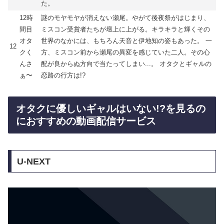
た。
12時
謎のモヤモヤが消えない瀬尾。やがて後夜祭がはじまり、
間目
ミスコン受賞者たちが壇上に上がる。キラキラと輝くその
オタ
世界のなかには、もちろん天音と伊地知の姿もあった。 一
12
クく
方、ミスコン前から瀬尾の異変を感じていた二人。その心
んさ
配が良からぬ方向で当たってしまい...。 オタクとギャルの
ぁ〜
恋路の行方は!?
オタクに優しいギャルはいない!?を見るの
におすすめの動画配信サービス
U-NEXT