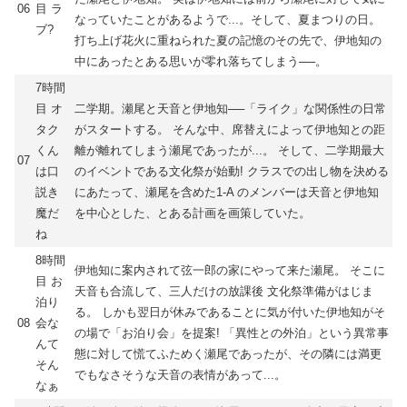
06
目 ラ
なっていたことがあるようで...。そして、夏まつりの日。
ブ?
打ち上げ花火に重ねられた夏の記憶のその先で、伊地知の
中にあったとある思いが零れ落ちてしまう──。
7時間
目 オ
二学期。瀬尾と天音と伊地知──「ライク」な関係性の日常
タク
がスタートする。 そんな中、席替えによって伊地知との距
くん
離が離れてしまう瀬尾であったが...。 そして、二学期最大
07
は口
のイベントである文化祭が始動! クラスでの出し物を決める
説き
にあたって、瀬尾を含めた1-A のメンバーは天音と伊地知
魔だ
を中心とした、とある計画を画策していた。
ね
8時間
伊地知に案内されて弦一郎の家にやって来た瀬尾。 そこに
目 お
天音も合流して、三人だけの放課後 文化祭準備がはじま
泊り
る。 しかも翌日が休みであることに気が付いた伊地知がそ
08
会な
の場で「お泊り会」を提案! 「異性との外泊」という異常事
んて
態に対して慌てふためく瀬尾であったが、その隣には満更
そん
でもなさそうな天音の表情があって...。
なぁ