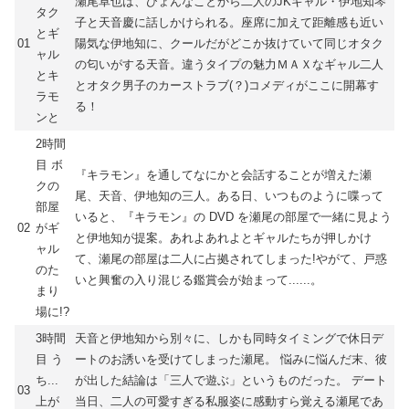
瀬尾卓也は、ひょんなことから二人のJKギャル・伊地知琴
タク
子と天音慶に話しかけられる。座席に加えて距離感も近い
とギ
01
陽気な伊地知に、クールだがどこか抜けていて同じオタク
ャル
の匂いがする天音。違うタイプの魅力ＭＡＸなギャル二人
とキ
とオタク男子のカーストラブ(？)コメディがここに開幕す
ラモ
る！
ンと
2時間
目 ボ
『キラモン』を通してなにかと会話することが増えた瀬
クの
尾、天音、伊地知の三人。ある日、いつものように喋って
部屋
いると、『キラモン』の DVD を瀬尾の部屋で一緒に見よう
02
がギ
と伊地知が提案。あれよあれよとギャルたちが押しかけ
ャル
て、瀬尾の部屋は二人に占拠されてしまった!やがて、戸惑
のた
いと興奮の入り混じる鑑賞会が始まって......。
まり
場に!?
3時間
天音と伊地知から別々に、しかも同時タイミングで休日デ
目 う
ートのお誘いを受けてしまった瀬尾。 悩みに悩んだ末、彼
ち...
が出した結論は「三人で遊ぶ」というものだった。 デート
03
上が
当日、二人の可愛すぎる私服姿に感動すら覚える瀬尾であ