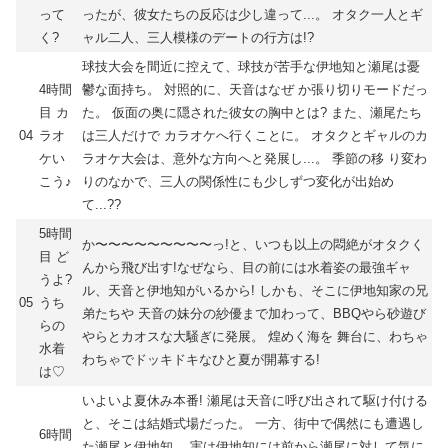
って
ったが、彼女たちの反応は少し違って...。 オタク一人とギ
く?
ャル二人、三人模様のデートの行方は!?
球技大会を間近に控えて、球技が苦手な伊地知と瀬尾は憂
4時間
鬱な面持ち。 対照的に、天音はなぜ か張り切りモードだっ
目 カ
た。 仮面の奥に隠された彼女の胸中とは? また、瀬尾たち
04
ラオ
は三人だけで カラオケへ行くことに。 オタクとギャルのカ
ケい
ラオケ大会は、意外な方向へと発展し...。 季節の移 り変わ
こう♪
りのなかで、三人の関係性にも少しずつ変化が出始め
て...??
5時間
か〜〜〜〜〜〜〜〜〜っ!と、いつも以上の悶絶がオタクく
目 ど
んから飛び出す!なぜなら、目の前には水着姿の最強ギャ
うよ?
ル、天音と伊地知がいるから! しかも、そこに伊地知家の兄
05
うち
弟たちや 天音の妹分の紗優まで加わって、BBQやら砂遊び
らの
やらとカオスな大騒ぎに発展。 煌めく海を 舞台に、わちゃ
水着
わちゃでドッキドキなひと夏が開幕する!
は♡
いよいよ夏休み本番! 瀬尾は天音に呼び出されて駆け付ける
と、そこは結婚式場だった。 一方、街中で偶然にも遭遇し
6時間
た瀬尾と伊地知。 実は伊地知には前から瀬尾に対して気に