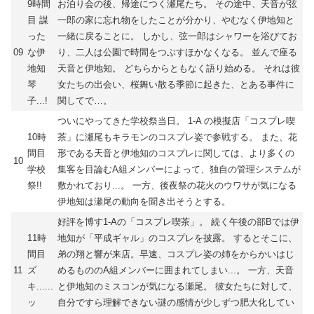
9時間
お泊り会の後、帰途につく瀬尾たち。 その途中、天音が弦
目 謀
一郎の家に忘れ物をしたことが分かり、やむなく伊地知と
った
一緒に戻ることに。 しかし、弦一郎はシャワーを浴びてお
09
な伊
り、二人は公園で時間をつぶすほかなくなる。 並んで座る
地知
天音と伊地知。 どちらからともなく語り始める。 それは彼
琴
女たちの出会い、桜舞い散る季節に起きた、とある事件に
子...!
関してで…。
ついにやってきた学校祭当日。 1-A の模擬店「コスプレ喫
10時
茶」に瀬尾もキラモンのコスプレ姿で参戦する。 また、花
間目
形である天音と伊地知のコスプレに関しては、より多くの
10
学校
集客を目論むA組メンバーによって、独自の管理システムが
祭!!
敷かれており...。 一方、後夜祭の花火のウワサが気になる
伊地知は瀬尾の動向を聞き出そうとする。
好評を博す1-Aの「コスプレ喫茶」。 続く午後の部Bでは伊
11時
地知が「平成ギャル」のコスプレを披露。 するとそこに、
間目
弟の翔と響が来店。早速、コスプレ姿の姉をからかいはじ
11
ズ
めるもののA組メンバーに囲まれてしまい...。 一方、天音
キ......
と伊地知のミスコンが気になる瀬尾。 彼女たちに対して、
ッ
自分ですら理解できない謎の感情が少しずつ肥大化してい