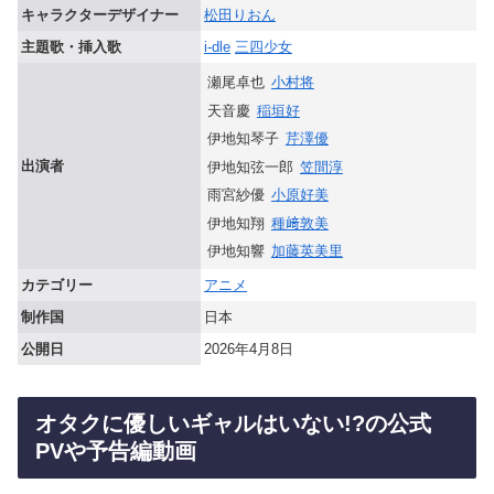
キャラクターデザイナー
松田りおん
主題歌・挿入歌
i-dle
三四少女
瀬尾卓也
小村将
天音慶
稲垣好
伊地知琴子
芹澤優
出演者
伊地知弦一郎
笠間淳
雨宮紗優
小原好美
伊地知翔
種﨑敦美
伊地知響
加藤英美里
カテゴリー
アニメ
制作国
日本
公開日
2026年4月8日
オタクに優しいギャルはいない!?の公式
PVや予告編動画