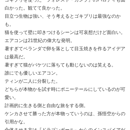
白かった。観てて良かった。
目立つ生物は強い、そう考えるとゴキブリは最強なのか
も。
猫を使って壁に叩きつけるシーンは可哀想だけど面白い。
エアコンは21世紀の偉大な発明。
暑すぎてベランダで卵を落として目玉焼きを作るアイデア
は最高だ。
暑すぎて猫がバケツに落ちても動じないのは笑える。
誰にでも優しいエアコン。
ティンが二人に分裂した。
どちらが本物かを試す時にポニーテールにしているのが可
愛い。
計画的に生きる側と自由な旅をする側。
ケンカさせて勝った方が本物っていうのは、孫悟空からの
引用かな。
合体させる方は『ドラゴンボール』からのインスパイアだ