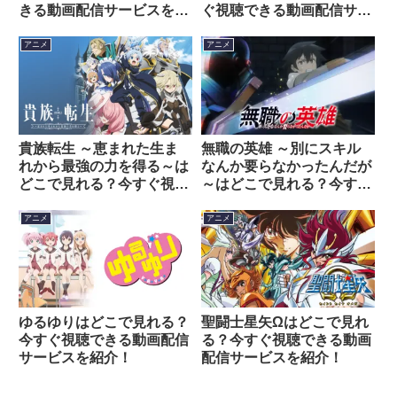
きる動画配信サービスを紹
ぐ視聴できる動画配信サー
介！
ビスを紹介！
アニメ
アニメ
貴族転生 ～恵まれた生ま
無職の英雄 ～別にスキル
れから最強の力を得る～は
なんか要らなかったんだが
どこで見れる？今すぐ視聴
～はどこで見れる？今すぐ
できる動画配信サービスを
視聴できる動画配信サービ
紹介！
スを紹介！
アニメ
アニメ
ゆるゆりはどこで見れる？
聖闘士星矢Ωはどこで見れ
今すぐ視聴できる動画配信
る？今すぐ視聴できる動画
サービスを紹介！
配信サービスを紹介！