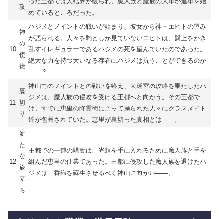
った王都では大結界が破られ、魔人族と魔族の大軍が進軍を始
攻
めているところだった。
ハジメとノイントの戦いが始まり、彼女から神・エヒトの望み
神
が語られる。人々を駒としか見ていないエヒトは、盤上をかき
の
10
乱すイレギュラーであるハジメの死を望んでいたのであった。
使
絶大な力を持つ大いなる存在にハジメは抗うことができるのか
徒
――？
神山でのノイントとの戦いを終え、大迷宮の攻略を果たしたハ
裏
ジメは、魔人族の侵攻を受ける王都へと向かう。その王都で
11
切
は、すでに恵里の降霊術によって操られた人々にクラスメイト
り
達が包囲されていた。恵里が裏切った真相とは――。
新
た
王都での一連の騒動は、光輝を手に入れるために魔人族と手を
な
12
組んだ恵里の仕業であった。王都に侵攻した魔人族を退けたハ
旅
ジメは、香織を蘇生させるべく神山に向かい――。
立
ち