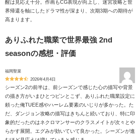
醒は見応え十分。作画もCG表現が向上し、迷宮攻略と世
界帰還を軸にしたドラマ性が深まり、次期3期への期待が
高まります。
ありふれた職業で世界最強 2nd
seasonの感想・評価
福岡聖菜
2026年4月4日
シーズン2の前半は、前シーズンで感じた心の描写や背景
の描き方がいまひとつピンとこず、ありふれた職業設定に
頼った俺TUEE感やハーレム要素のいじりが多かった。た
だ、ダンジョン攻略の描写はきちんと続いており、特に印
象的だったのはネクロマンサーのクラスメイトが次々とや
らかす展開。エグみが効いていて良かった。シーズンが進
むほど見応えは増していると感じる。