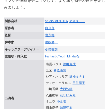
ッフや声優陣をチェックして、より深く物語の世界を楽し
みましょう。
制作会社
studio MOTHER
アスリード
原作者
白米良
監督
岩永彰
脚本家
佐藤勝一
キャラクターデザイナー
小島智加
主題歌・挿入歌
FantasticYouth
MindaRyn
南雲ハジメ
深町寿成
ユエ
桑原由気
シア・ハウリア
髙橋ミナミ
ティオ・クラルス
日笠陽子
白崎香織
大西沙織
八重樫雫
花守ゆみり
出演者
ミュウ
小倉唯
畑山愛子
加隈亜衣