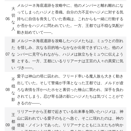
メルジーネ海底遺跡を攻略中に、他のメンバーと離れ離れにな
大
ってしまったハジメと香織。自分の力不足やハジメに対する気
切
06
持ちに自信を喪失していた香織は、これからも一緒に行動する
な
か否かをハジメに問われていた。一方、王都では不穏な気配が
人
動き始めていて――。
新
メルジーネ海底遺跡を攻略したハジメたちは、ミュウとの別れ
た
を惜しみ、次なる目的地へなかなか出発できずにいた。他のメ
07
な
ンバーに見守られながら、ハジメは旅立ちをミュウに伝えよう
誓
とする。一方、王都にいるリリアーナは王宮の人々の異変に気
い
づき――。
愛子は神山の塔に囚われ、フリード率いる魔人族も大きく動き
不
出していた。そして警備が手薄となった王都では、メルドが虚
穏
08
ろな表情を浮かべたホセと裏切った檜山に襲われ、深手を負わ
な
されてしまう。忍び寄る謎の影にハジメたちは気づくことがで
影
きるのか――。
リリアーナから王都で起きている出来事を聞いたハジメは、神
王
山に囚われている愛子のもとへ急ぐ。そこに現れたのは、神の
都
09
使徒・ノイントであった。リリアーナとともにユエたちが向か
侵