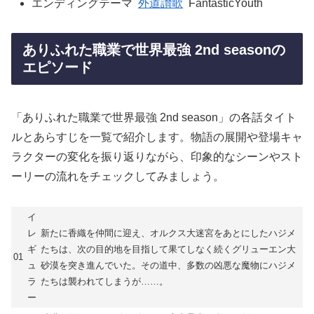
エンディングテーマ
外道讃歌
FantasticYouth
ありふれた職業で世界最強 2nd seasonの
エピソード
「ありふれた職業で世界最強 2nd season」の各話タイト
ルとあらすじを一覧で紹介します。物語の展開や登場キャ
ラクターの変化を振り返りながら、印象的なシーンやスト
ーリーの流れをチェックしてみましょう。
イ
レ
新たに香織を仲間に迎え、オルクス大迷宮をあとにしたハジメ
ギ
たちは、次の目的地を目指して果てしなく続くグリューエン大
01
ュ
砂漠を突き進んでいた。その道中、多数の凶悪な魔物にハジメ
ラ
たちは襲われてしまうが……。
ー