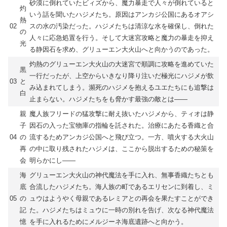
砂漠に倒れていたビィズから、魔力暴走で人々が倒れていると
灼
いう話を聞いたハジメたち。原因はアンカジ公国にあるオアシ
熱
02
スの水の汚染だった。ハジメたちは清涼な水を確保し、倒れた
の
人々に応急処置を行う。そして大迷宮攻略と魔力の暴走を抑え
光
る静因石を求め、グリューエン大火山へと向かうのであった。
灼熱のグリューエン大火山の大迷宮で順調に攻略を進めていた
黒
一行だったが、上空からいきなり降り注いだ極光にハジメが飲
03
と
み込まれてしまう。瀕死のハジメを抱えるユエたちにも追撃は
白
止まらない。ハジメたちをも脅かす最強の敵とは――
親
魔人族フリードの猛攻撃に耐え抜いたハジメから、ティオは静
子
因石の入った宝物庫の指輪を託された。治療にあたる香織と合
04
の
流するためアンカジ公国へと飛び立つ。一方、噴火する大火山
再
の中に取り残されたハジメは、ここから脱出するための秘策を
会
明らかにし――
海
グリューエン大火山の神代魔法を手に入れ、無事香織たちとも
底
合流したハジメたち。海人族の町であるエリセンに到着し、ミ
05
の
ュウはようやく母親であるレミアとの再会を果たすことができ
記
た。ハジメたちはミュウに一時の別れを告げ、次なる神代魔法
憶
を手に入れるためにメルジーネ海底遺跡へと向かう。