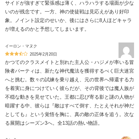
サイドが強すぎて緊張感は薄く、ハラハラする場面が少な
いのが残念です。一方、神の使徒戦は見応えがあり好印
象。ノイント設定のせいか、後にはさらに8人ほどキャラ
が増えるのかと予想してしまいます。
イーロン・マヌク
2025年2月20日
かつてのクラスメイトと別れた主人公・ハジメが率いる冒
険者パーティは、新たな神代魔法を獲得するべく巨大迷宮
へと挑む。数々の試練を乗り越え、元の世界へ帰還する力
を着実に身につけていく彼らだが、その背後では魔人族が
不穏な動きを見せていた。王都に忍び寄る影と謎の人物が
暗躍する中、彼らは『敵はすべて倒す、たとえそれが神だ
としても』という覚悟を胸に、真の敵の正体を追う。次な
る展開はシーズン3へ。全13話の熱い物語。