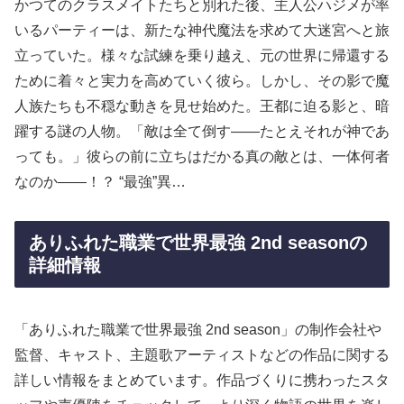
かつてのクラスメイトたちと別れた後、主人公ハジメが率
いるパーティーは、新たな神代魔法を求めて大迷宮へと旅
立っていた。様々な試練を乗り越え、元の世界に帰還する
ために着々と実力を高めていく彼ら。しかし、その影で魔
人族たちも不穏な動きを見せ始めた。王都に迫る影と、暗
躍する謎の人物。「敵は全て倒す――たとえそれが神であ
っても。」彼らの前に立ちはだかる真の敵とは、一体何者
なのか――！？ “最強”異…
ありふれた職業で世界最強 2nd seasonの
詳細情報
「ありふれた職業で世界最強 2nd season」の制作会社や
監督、キャスト、主題歌アーティストなどの作品に関する
詳しい情報をまとめています。作品づくりに携わったスタ