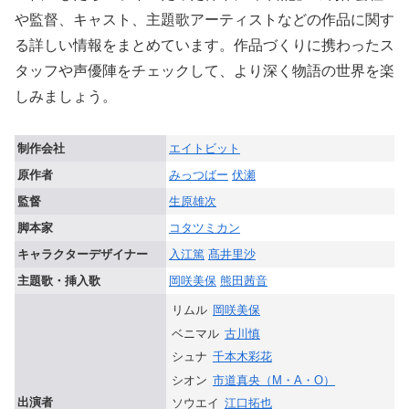
や監督、キャスト、主題歌アーティストなどの作品に関す
る詳しい情報をまとめています。作品づくりに携わったス
タッフや声優陣をチェックして、より深く物語の世界を楽
しみましょう。
制作会社
エイトビット
原作者
みっつばー
伏瀬
監督
生原雄次
脚本家
コタツミカン
キャラクターデザイナー
入江篤
髙井里沙
主題歌・挿入歌
岡咲美保
熊田茜音
リムル
岡咲美保
ベニマル
古川慎
シュナ
千本木彩花
シオン
市道真央（M・A・O）
出演者
ソウエイ
江口拓也