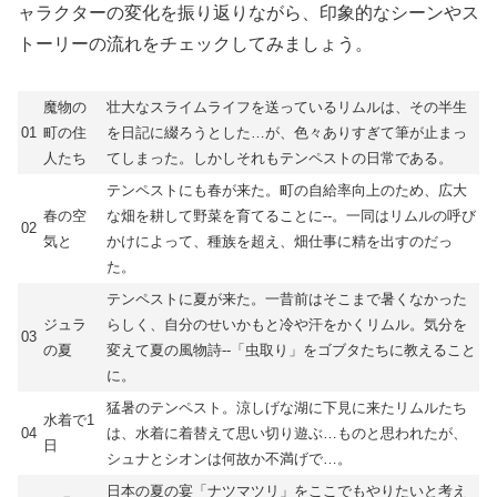
ャラクターの変化を振り返りながら、印象的なシーンやス
トーリーの流れをチェックしてみましょう。
魔物の
壮大なスライムライフを送っているリムルは、その半生
01
町の住
を日記に綴ろうとした…が、色々ありすぎて筆が止まっ
人たち
てしまった。しかしそれもテンペストの日常である。
テンペストにも春が来た。町の自給率向上のため、広大
春の空
な畑を耕して野菜を育てることに--。一同はリムルの呼び
02
気と
かけによって、種族を超え、畑仕事に精を出すのだっ
た。
テンペストに夏が来た。一昔前はそこまで暑くなかった
ジュラ
らしく、自分のせいかもと冷や汗をかくリムル。気分を
03
の夏
変えて夏の風物詩--「虫取り」をゴブタたちに教えること
に。
猛暑のテンペスト。涼しげな湖に下見に来たリムルたち
水着で1
04
は、水着に着替えて思い切り遊ぶ…ものと思われたが、
日
シュナとシオンは何故か不満げで…。
日本の夏の宴「ナツマツリ」をここでもやりたいと考え