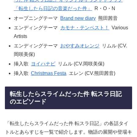
「転生したら日記の音楽だった件」
R・O・N
オープニングテーマ
Brand new diary
熊田茜音
エンディングテーマ
カモナ・テンペスト！
Various
Artists
エンディングテーマ
おやすみオレンジ
リムル (CV.
岡咲美保)
挿入歌
ヨイハナビ
リムル (CV.岡咲美保)
挿入歌
Christmas Festa
エレン (CV.熊田茜音)
転生したらスライムだった件 転スラ日記
のエピソード
「転生したらスライムだった件 転スラ日記」の各話タイ
トルとあらすじを一覧で紹介します。物語の展開や登場キ