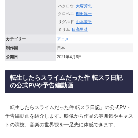
ハクロウ
大塚芳忠
クロベエ
柳田淳一
リグルド
山本兼平
ミリム
日高里菜
カテゴリー
アニメ
制作国
日本
公開日
2021年4月6日
転生したらスライムだった件 転スラ日記
の公式PVや予告編動画
「転生したらスライムだった件 転スラ日記」の公式PV・
予告編動画を紹介します。映像から作品の雰囲気やキャス
トの演技、音楽の世界観を一足先に体感できます。