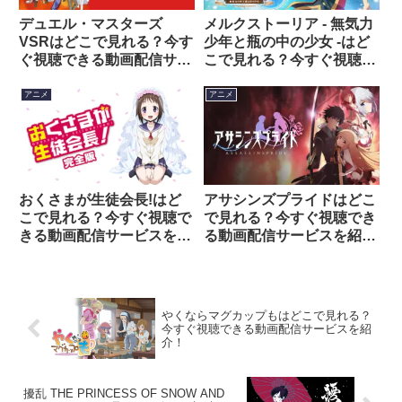
デュエル・マスターズ
メルクストーリア - 無気力
VSRはどこで見れる？今す
少年と瓶の中の少女 -はど
ぐ視聴できる動画配信サー
こで見れる？今すぐ視聴で
ビスを紹介！
きる動画配信サービスを紹
介！
アニメ
アニメ
おくさまが生徒会長!はど
アサシンズプライドはどこ
こで見れる？今すぐ視聴で
で見れる？今すぐ視聴でき
きる動画配信サービスを紹
る動画配信サービスを紹
介！
介！
やくならマグカップもはどこで見れる？
今すぐ視聴できる動画配信サービスを紹
介！
擾乱 THE PRINCESS OF SNOW AND