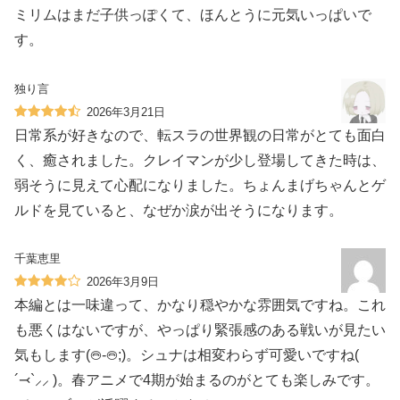
ミリムはまだ子供っぽくて、ほんとうに元気いっぱいで
す。
独り言
2026年3月21日
日常系が好きなので、転スラの世界観の日常がとても面白
く、癒されました。クレイマンが少し登場してきた時は、
弱そうに見えて心配になりました。ちょんまげちゃんとゲ
ルドを見ていると、なぜか涙が出そうになります。
千葉恵里
2026年3月9日
本編とは一味違って、かなり穏やかな雰囲気ですね。これ
も悪くはないですが、やっぱり緊張感のある戦いが見たい
気もします(𖠟-𖠟;)。シュナは相変わらず可愛いですね(
´⤙`⸝⸝ )。春アニメで4期が始まるのがとても楽しみです。