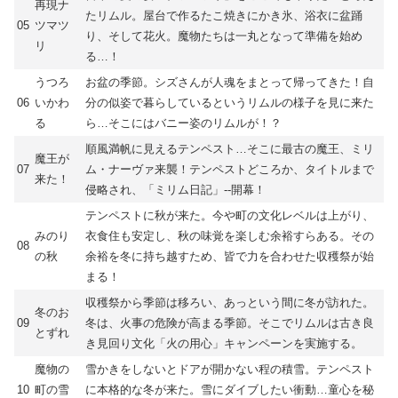
再現ナ
たリムル。屋台で作るたこ焼きにかき氷、浴衣に盆踊
05
ツマツ
り、そして花火。魔物たちは一丸となって準備を始め
リ
る…！
うつろ
お盆の季節。シズさんが人魂をまとって帰ってきた！自
06
いかわ
分の似姿で暮らしているというリムルの様子を見に来た
る
ら…そこにはバニー姿のリムルが！？
順風満帆に見えるテンペスト…そこに最古の魔王、ミリ
魔王が
07
ム・ナーヴァ来襲！テンペストどころか、タイトルまで
来た！
侵略され、「ミリム日記」--開幕！
テンペストに秋が来た。今や町の文化レベルは上がり、
みのり
衣食住も安定し、秋の味覚を楽しむ余裕すらある。その
08
の秋
余裕を冬に持ち越すため、皆で力を合わせた収穫祭が始
まる！
収穫祭から季節は移ろい、あっという間に冬が訪れた。
冬のお
09
冬は、火事の危険が高まる季節。そこでリムルは古き良
とずれ
き見回り文化「火の用心」キャンペーンを実施する。
魔物の
雪かきをしないとドアが開かない程の積雪。テンペスト
10
町の雪
に本格的な冬が来た。雪にダイブしたい衝動…童心を秘