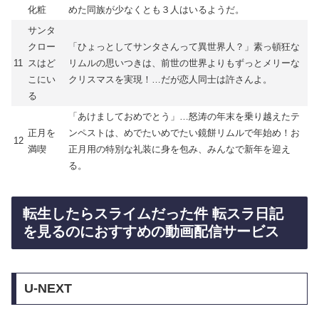
化粧
めた同族が少なくとも３人はいるようだ。
サンタ
クロー
「ひょっとしてサンタさんって異世界人？」素っ頓狂な
11
スはど
リムルの思いつきは、前世の世界よりもずっとメリーな
こにい
クリスマスを実現！…だが恋人同士は許さんよ。
る
「あけましておめでとう」…怒涛の年末を乗り越えたテ
正月を
ンペストは、めでたいめでたい鏡餅リムルで年始め！お
12
満喫
正月用の特別な礼装に身を包み、みんなで新年を迎え
る。
転生したらスライムだった件 転スラ日記
を見るのにおすすめの動画配信サービス
U-NEXT