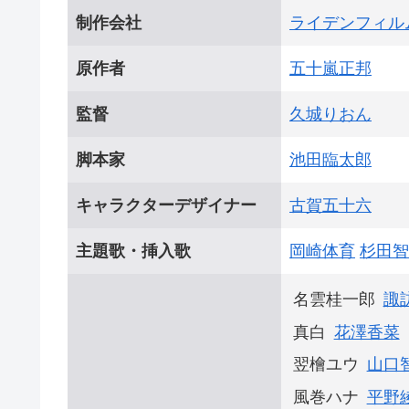
制作会社
ライデンフィル
原作者
五十嵐正邦
監督
久城りおん
脚本家
池田臨太郎
キャラクターデザイナー
古賀五十六
主題歌・挿入歌
岡崎体育
杉田智
名雲桂一郎
諏
真白
花澤香菜
翌檜ユウ
山口
風巻ハナ
平野