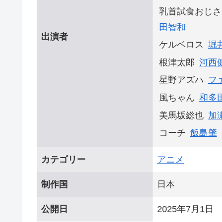
乳首試食おじさ
田智和
出演者
ケルベロス
堀
根津太郎
河西
星野アズハ
フ
風ちゃん
和多
美馬坂総也
加
コーチ
飯島肇
カテゴリー
アニメ
制作国
日本
公開日
2025年7月1日