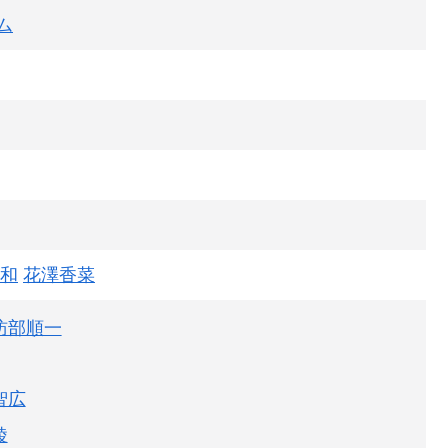
ム
和
花澤香菜
訪部順一
智広
綾