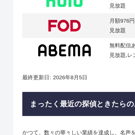
見放題
月額976円
見放題
無料配信
見放題,レ
最終更新日
2026年8月5日
まったく最近の探偵ときたらの
かつて、数々の華々しい業績を達成し、名声