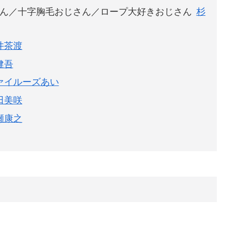
ん／十字胸毛おじさん／ロープ大好きおじさん
杉
井茶渡
健吾
ァイルーズあい
田美咲
瀬康之