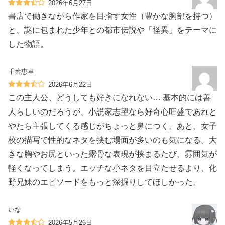
2026年6月27日
書店で働きながら作家を目指す女性（豊かな胸部を持つ）
と、謎に包まれた少年との都市伝説や「怪異」をテーマに
した物語。
千葉恵里
2026年6月22日
この主人公、どうしても好きになれない… 基本的には善
人らしいのだろうが、小説家志望なら好奇心旺盛であれと
やたら主張してくる感じがちょっと鼻につく。あと、女子
校の描写で性的なネタを挟む場面が多いのも気になる。大
きな胸やお尻といった露骨な表現が挟まるたび、雰囲気が
軽くなってしまう。エッチな小ネタを目立たせるより、化
野兄妹のエピソードをもっと深掘りしてほしかった。
いな
2026年5月26日