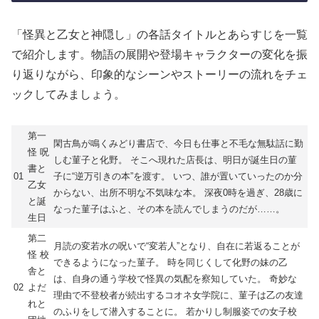
「怪異と乙女と神隠し」の各話タイトルとあらすじを一覧
で紹介します。物語の展開や登場キャラクターの変化を振
り返りながら、印象的なシーンやストーリーの流れをチェ
ックしてみましょう。
第一
閑古鳥が鳴くみどり書店で、今日も仕事と不毛な無駄話に勤
怪 呪
しむ菫子と化野。 そこへ現れた店長は、明日が誕生日の菫
書と
01
子に“逆万引きの本”を渡す。 いつ、誰が置いていったのか分
乙女
からない、出所不明な不気味な本。 深夜0時を過ぎ、28歳に
と誕
なった菫子はふと、その本を読んでしまうのだが……。
生日
第二
月読の変若水の呪いで“変若人”となり、自在に若返ることが
怪 校
できるようになった菫子。 時を同じくして化野の妹の乙
舎と
は、自身の通う学校で怪異の気配を察知していた。 奇妙な
02
よだ
理由で不登校者が続出するコオネ女学院に、菫子は乙の友達
れと
のふりをして潜入することに。 若かりし制服姿での女子校