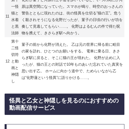
一怪
原は異空間になっていた。スマホが鳴り、時空のおっさんの
猫と
警告とともに現れたのは、街の怪異を仕切る“猫の王”。危う
11
水着
く殺されそうになる化野だったが、菫子の日頃の行いが功を
と黒
奏して見逃してもらい……。 化野はよるむんの件で得た呪
法師
物を携えて、きさらぎ駅へ向かう。
第十
菫子の前から化野が消えた。 乙は元の世界に帰る前に畦目
二怪
の家を訪れ、ひとつのお願いをする。 電車に乗る日、きさ
切符
らぎ駅に戻ると、そこに猫の王が現れた。 化野が止めに入
12
と動
ったが、猫の王との対話で10年ものあいだ忘れていた真実を
画と
思い出す乙。 ホームに向かう道中で、ためらいながら乙
神隠
は“化野蓮という怪異”に語りかける……。
し
怪異と乙女と神隠しを見るのにおすすめの
動画配信サービス