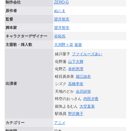
制作会社
ZERO-G
原作者
ぬじま
監督
望月智充
脚本家
望月智充
キャラクターデザイナー
谷拓也
主題歌・挿入歌
大渕野々花
遊遊
緒川菫子
ファイルーズあい
化野蓮
山下大輝
化野乙
幸村恵理
畦目真奈美
堀江由衣
出演者
シズク
高橋李依
天地のどか
会沢紗弥
時空のおっさん
内田夕夜
姫魚よるむん
大空直美
駅係員
野沢雅子
カテゴリー
アニメ