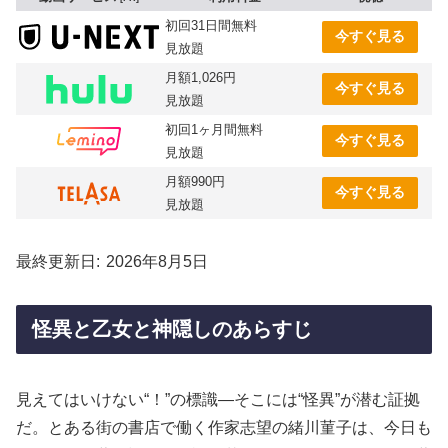
初回31日間無料
今すぐ見る
見放題
月額1,026円
今すぐ見る
見放題
初回1ヶ月間無料
今すぐ見る
見放題
月額990円
今すぐ見る
見放題
最終更新日
2026年8月5日
怪異と乙女と神隠しのあらすじ
見えてはいけない“！”の標識—そこには“怪異”が潜む証拠
だ。とある街の書店で働く作家志望の緒川菫子は、今日も