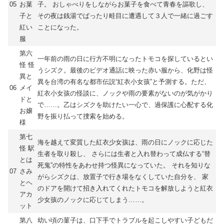
05
お菓
子。 おしゃべりをしながらお菓子を食べて青春を謳歌し、
子と
その夜は銭湯でばったり畦目に遭遇して３人で一緒に過ごす
紅い
ことになった。
服
第六
一年前の雨の日に行方不明になったトモコを探しているとい
怪 怪
うシズク。最後のビデオ通話に映った赤い服から、化野は怪
異と
異を台湾の有名な都市伝説“紅衣小女孩”と予測する。ただ、
06
メイ
紅衣小女孩の怪談に、ノックや雨の要素がないのが気がかり
ドと
で……。乙はシズクを助けたい一心で、過保護に心配する化
お嬢
野を振り払って捜索を始める。
様
第七
海を越えて変質した紅衣少女孩は、雨の日にノックに応じた
怪 駅
生者を取り殺し、 さらには生者と入れ替わって成仏する“替
とは
死鬼”の特性をあわせ持つ怪異になっていた。 それを知りな
07
さみ
がらシズクは、放置子で行き場をなくしていた自分を、 家
とヘ
のドアを開けて招き入れてくれたトモコを解放しようと紅衣
アカ
少女孩のノックに応じてしまう……。
ット
第八
幼い頃の菫子は、口下手でトラブルを起こしやすい子どもだ