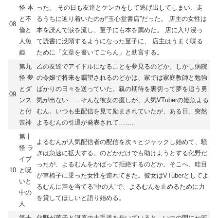
怪 本
った。 その日も友達とケンカをして逃げ出してしまい、走
と不
るうちに辿り着いたのが“玉心堂書店”だった。 店主の女性は
08
倫と
本を読んで涙を流し、菫子にも本を薦めた。 店に入り浸っ
人魚
て読書に没頭するようになった菫子に、 店主はうまく喋る
姫
ために「文章を書いてごらん」と助言する。
第九
乙の友達でアイドルになることを夢見るのどか。しかし病院
怪 夢
の令嬢で将来を嘱望されるのどかは、家では家庭教師と勉強
とダ
ばかりの日々を送っていた。親の期待を裏切って夢を追う勇
09
ンス
気が出ない……そんな彼女の癒しが、人気VTuberの姫魚よる
と付
むん。いつも生配信を見て励まされていたが、ある日、突然
喪神
よるむんの引退が発表されて……。
第十
よるむんが人気配信者の配信を次々とジャックし始めて、騒
怪 ラ
ぎは急速に拡大する。のどかだけでも助けようとする化野だ
イブ
ったが、よるむんをかばって拒絶するのどか。そこへ、畦目
10
と呪
が車椅子に乗った女性を連れてきた。彼女はVTuberとしてよ
いと
るむんに声を当てる“中の人”で、よるむんを止めるために力
中の
を貸してほしいと語り始める。
人
第十
化野が菫子と河原の土手道を歩いていると、いつの間にか河