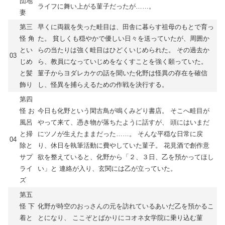
団地
ライフに舞い上がる菫子だったが……。
妻
第三
早くに両親を失った畦目は、田舎に暮らす祖母のもとで育っ
怪 角
た。 貧しくも穏やかで優しい日々を送っていたが、周囲か
とい
らの当たりは強く畦目はひどくいじめられた。 その過去か
03
じめ
ら、教員になっていじめをなくすことを強く願っていた。
と髪
菫子からヨダレカケの話を聞いた化野は怪異の存在を確信
飾り
し、怪異を捕らえるための作戦を決行する。
第四
怪 お
今日も化野という閑古鳥が鳴くみどり書店。 そこへ畦目が
風呂
やって来て、憑き物が落ちたように話すが、 頭にはいまだ
と掃
にツノが生えたままだった……。 そんな平穏な日常に戻
04
除と
り、休日を執筆活動に費やしていた菫子。 花見酒で創作意
サプ
欲を整えていると、化野から「２、３日、乙を預かってほし
ライ
い」と 連絡が入り、玄関には乙が立っていた。
ズ
第五
怪 下
化野が時空のおっさんの元を訪れているあいだ乙を預かるこ
着と
とになり、 ここぞとばかりにコオネ女学院に乗り込む菫