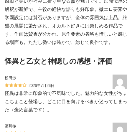
感動と笑いが巧みに折り重なる点が魅力です。民間伝承の
解釈が新鮮で、主役の軽快な語りも好印象。微エロ要素や
学園設定には賛否がありますが、全体の雰囲気は上品。終
盤の展開に驚かされ、オカルト好きには楽しめる作品で
す。作画は賛否が分かれ、原作要素の省略も惜しいと感じ
る場面も。ただし勢いは確かで、総じて良作です。
怪異と乙女と神隠しの感想・評価
松田渉
2026年7月26日
怪異は非常に印象的で不気味でした。魅力的な女性がちょ
こちょこと登場し、どこに目を向けるべきか迷ってしまっ
た（褒め言葉です）。
藤川徹