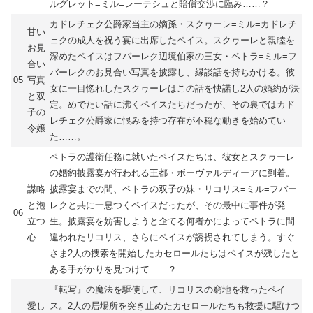
ルグレット=ミル=レーテシュと賠償交渉に臨み……？
カドレチェク公爵家当主の嫡孫・スクヮーレ=ミル=カドレチ
甘い
ェクの成人を祝う宴に出席したペイス。スクヮーレと親睦を
お見
深めたペイスはフバーレク辺境伯家の三女・ペトラ=ミル=フ
合い
バーレクのお見合い写真を披露し、縁談話を持ちかける。彼
05
写真
女に一目惚れしたスクヮーレはこの話を快諾し2人の婚約が決
と双
定。めでたい話に沸くペイスたちだったが、その裏ではカド
子の
レチェク公爵家に恨みを持つ存在が不穏な動きを始めてい
令嬢
た……。
ペトラの護衛任務に就いたペイスたちは、彼女とスクヮーレ
の婚約披露宴が行われる王都・ボーヴァルディーアに到着。
謀略
披露宴までの間、ペトラの双子の妹・リコリス=ミル=フバー
と泡
レクと共に一息つくペイスだったが、その最中に事件が発
06
立つ
生。披露宴を妨害しようと企てる何者かによってペトラに間
心
違われたリコリス、さらにペイスが誘拐されてしまう。すぐ
さま2人の捜索を開始したカセロールたちはペイスが残したと
ある手がかりを見つけて……？
『転写』の魔法を駆使して、リコリスの窮地を救ったペイ
愛し
ス。2人の居場所を突き止めたカセロールたちも救援に駆けつ