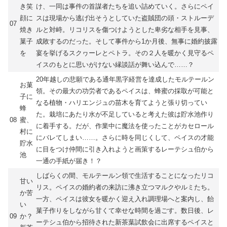
き笑
け、一同は事件の首謀者たちを追い詰めていく。さらにペイ
顔に
スは現場から逃げ出そうとしていた盗賊団の頭・ストルーデ
07
焼き
ルと対峙。リコリスを傷つけようとした卑劣な相手を見事、
菓子
成敗するのだった。そして事件から1か月後、無事に婚約披露
を
宴を挙げるスクヮーレとペトラ。その２人を暖かく見守るペ
イスのもとに思いがけない縁談話が舞い込んで……？
20年越しの悲願である通年黒字経営を達成したモルテールン
お菓
領。その最大の功労者であるペイスは、蜂蜜の採取が可能と
子に
なる植物・ハリエンジュの苗木を育てようと張り切ってい
蜂
た。栽培にあたり水が不足していると考えた彼は貯水池作り
08
蜜、
に着手する。だが、作業中に魔法を使ったことがカセロール
村に
にバレてしまい……。さらに時を同じくして、ペイスの才能
貯水
に目をつけ仲間に引き入れようと画策するレーテシュ伯から
池
一通の手紙が届き！？
しばらくの間、モルテールン領で生活することになったリコ
甘い
リス。ペイスの婚約者の来訪に沸き立つマルクやルミたち。
か苦
一方、ペイスは彼女を暖かく迎え入れ調理場へと案内し、飴
い
菓子作りをしながら甘くて幸せな時間を過ごす。数日後、レ
09
か？
ーテシュ伯から招待された新茶葉試飲会に出席するペイスと