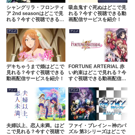
シャングリラ・フロンティ
吸血鬼すぐ死ぬはどこで見
ア 2nd seasonはどこで見
れる？今すぐ視聴できる動
れる？今すぐ視聴できる動
画配信サービスを紹介！
画配信サービスを紹介！
アニメ
アニメ
デキちゃうまで婚はどこで
FORTUNE ARTERIAL 赤
見れる？今すぐ視聴できる
い約束はどこで見れる？今
動画配信サービスを紹介！
すぐ視聴できる動画配信サ
ービスを紹介！
アニメ
アニメ
夫婦以上、恋人未満。はど
ファイ・ブレイン～神のパ
こで見れる？今すぐ視聴で
ズル 第3シリーズはどこで