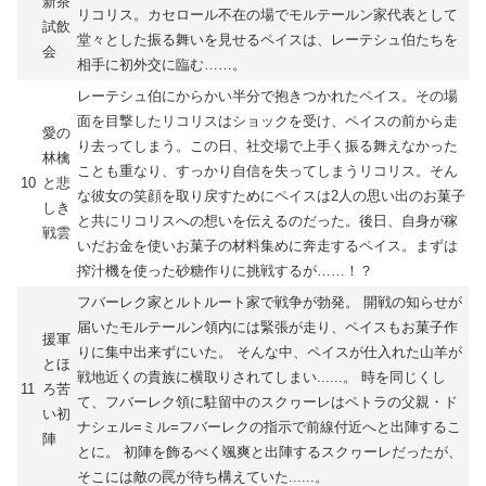
新茶
リコリス。カセロール不在の場でモルテールン家代表として
試飲
堂々とした振る舞いを見せるペイスは、レーテシュ伯たちを
会
相手に初外交に臨む……。
レーテシュ伯にからかい半分で抱きつかれたペイス。その場
面を目撃したリコリスはショックを受け、ペイスの前から走
愛の
り去ってしまう。この日、社交場で上手く振る舞えなかった
林檎
ことも重なり、すっかり自信を失ってしまうリコリス。そん
10
と悲
な彼女の笑顔を取り戻すためにペイスは2人の思い出のお菓子
しき
と共にリコリスへの想いを伝えるのだった。後日、自身が稼
戦雲
いだお金を使いお菓子の材料集めに奔走するペイス。まずは
搾汁機を使った砂糖作りに挑戦するが……！？
フバーレク家とルトルート家で戦争が勃発。 開戦の知らせが
届いたモルテールン領内には緊張が走り、ペイスもお菓子作
援軍
りに集中出来ずにいた。 そんな中、ペイスが仕入れた山羊が
とほ
戦地近くの貴族に横取りされてしまい......。 時を同じくし
11
ろ苦
て、フバーレク領に駐留中のスクヮーレはペトラの父親・ド
い初
ナシェル=ミル=フバーレクの指示で前線付近へと出陣するこ
陣
とに。 初陣を飾るべく颯爽と出陣するスクヮーレだったが、
そこには敵の罠が待ち構えていた......。