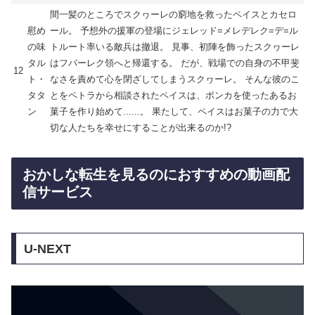
間一髪のところでスクヮーレの窮地を救ったペイスとカセロ
慰め
ール。 予想外の援軍の登場にジェレッド=メレデレク=デ=ル
の味
トルート率いる敵兵は撤退。 見事、初陣を飾ったスクヮーレ
タル
はフバーレク領へと帰還する。 だが、戦場での自身の不甲斐
12
ト・
なさを責めて心を閉ざしてしまうスクヮーレ。 そんな彼のこ
タタ
とをペトラから相談されたペイスは、ボンカを使ったあるお
ン
菓子を作り始めて......。 果たして、ペイスはお菓子の力で大
切な人たちを幸せにすることが出来るのか!?
おかしな転生を見るのにおすすめの動画配
信サービス
U-NEXT