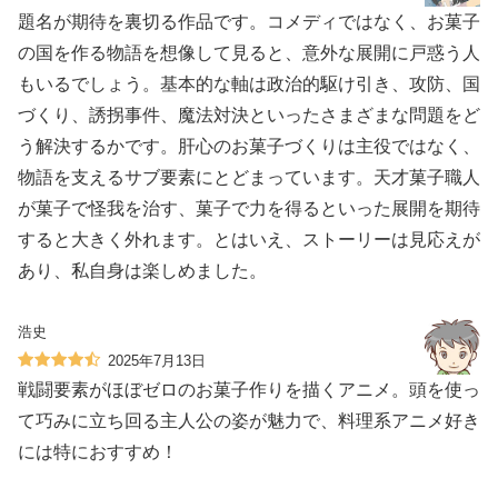
題名が期待を裏切る作品です。コメディではなく、お菓子
の国を作る物語を想像して見ると、意外な展開に戸惑う人
もいるでしょう。基本的な軸は政治的駆け引き、攻防、国
づくり、誘拐事件、魔法対決といったさまざまな問題をど
う解決するかです。肝心のお菓子づくりは主役ではなく、
物語を支えるサブ要素にとどまっています。天才菓子職人
が菓子で怪我を治す、菓子で力を得るといった展開を期待
すると大きく外れます。とはいえ、ストーリーは見応えが
あり、私自身は楽しめました。
浩史
2025年7月13日
戦闘要素がほぼゼロのお菓子作りを描くアニメ。頭を使っ
て巧みに立ち回る主人公の姿が魅力で、料理系アニメ好き
には特におすすめ！