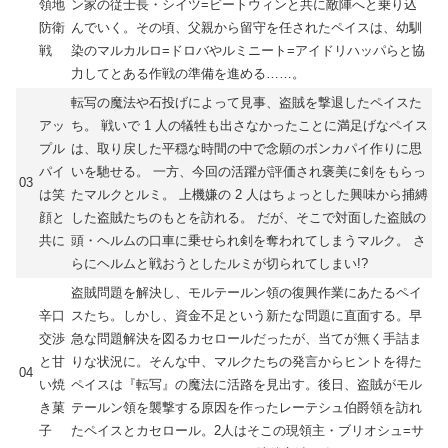
領地
ン家の従士長・シイツ=ビートウィンと共に敵陣へと乗り込
防衛
んでいく。その頃、父親から留守を任されたペイスは、幼馴
戦
染のマルカルロ=ドロバやルミニート=アイドリハッパらと協
力してとある作戦の準備を進める……。
転写の魔法や石投げによって見事、盗賊を撃退したペイスた
アッ
ち。 戦いで 1 人の犠牲も出さなかったことに満足げなペイス
プル
は、取り戻した平穏な時間の中で念願のボンカパイ作りに思
パイ
いを馳せる。 一方、今回の活躍が評価され褒美に剣をもらっ
03
は笑
たマルクとルミ。 上機嫌の 2 人はちょっとした興味から捕縛
顔と
した盗賊たちのもとを訪れる。 だが、そこで対面した盗賊の
共に
頭・ヘルムの口車に乗せられ剣を奪われてしまうマルク。 さ
らにヘルムと戦おうとしたルミが切られてしまい!?
盗賊問題を解決し、モルテールン領の復興作業にあたるペイ
辛口
スたち。しかし、資金不足という新たな問題に直面する。早
交渉
急な問題解決を図るカセロールだったが、当てが無く手詰ま
と甘
りな状況に。そんな中、マルクたちの発言からヒントを得た
04
い焼
ペイスは『転写』の魔法に活路を見出す。後日、盗賊がモル
き菓
テールン領を襲撃する原因を作ったレーテシュ伯爵領を訪れ
子
たペイスとカセロール。2人はそこの現領主・ブリオシュ=サ