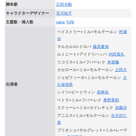
脚本家
広田光毅
キャラクターデザイナー
宮川知子
主題歌・挿入歌
sana
YuNi
ペイストリー=ミル=モルテールン
村瀬
歩
マルカルロ=ドロバ
藤原夏海
ルミニート=アイドリハッパ
内田真礼
リコリス=ミル=フバーレク
本渡楓
カセロール=ミル=モルテールン
土田大
ジョゼフィーネ=ミル=モルテールン
大
出演者
久保瑠美
シイツ=ビートウィン
若林佑
ペトラ=ミル=フバーレク
奥野香耶
スクヮーレ=ミル=カドレチェク
加藤渉
アニエス=ミル=モルテールン
生天目仁
美
ブリオシュ=サルグレット=ミル=レーテ