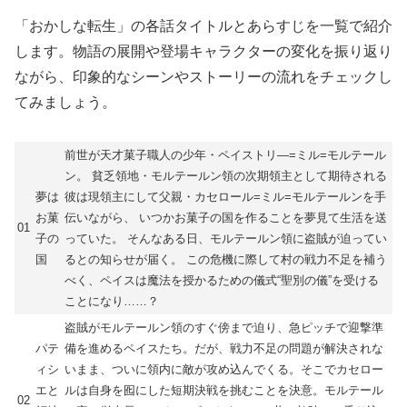
「おかしな転生」の各話タイトルとあらすじを一覧で紹介
します。物語の展開や登場キャラクターの変化を振り返り
ながら、印象的なシーンやストーリーの流れをチェックし
てみましょう。
前世が天才菓子職人の少年・ペイストリ―=ミル=モルテール
ン。 貧乏領地・モルテールン領の次期領主として期待される
夢は
彼は現領主にして父親・カセロール=ミル=モルテールンを手
お菓
伝いながら、 いつかお菓子の国を作ることを夢見て生活を送
01
子の
っていた。 そんなある日、モルテールン領に盗賊が迫ってい
国
るとの知らせが届く。 この危機に際して村の戦力不足を補う
べく、ペイスは魔法を授かるための儀式“聖別の儀”を受ける
ことになり……？
盗賊がモルテールン領のすぐ傍まで迫り、急ピッチで迎撃準
パテ
備を進めるペイスたち。だが、戦力不足の問題が解決されな
ィシ
いまま、ついに領内に敵が攻め込んでくる。そこでカセロー
エと
ルは自身を囮にした短期決戦を挑むことを決意。モルテール
02