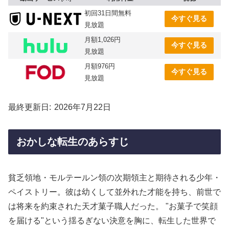
初回31日間無料
今すぐ見る
見放題
月額1,026円
今すぐ見る
見放題
月額976円
今すぐ見る
見放題
最終更新日
2026年7月22日
おかしな転生のあらすじ
貧乏領地・モルテールン領の次期領主と期待される少年・
ペイストリー。彼は幼くして並外れた才能を持ち、前世で
は将来を約束された天才菓子職人だった。 "お菓子で笑顔
を届ける"という揺るぎない決意を胸に、転生した世界で