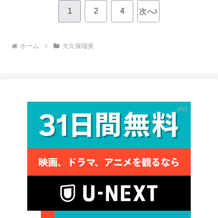
1
2
4
次へ
ホーム
大久保瑠美
PR