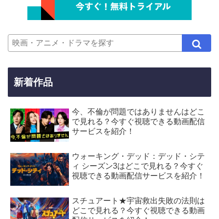
新着作品
今、不倫が問題ではありませんはどこ
で見れる？今すぐ視聴できる動画配信
サービスを紹介！
ウォーキング・デッド：デッド・シテ
ィ シーズン3はどこで見れる？今すぐ
視聴できる動画配信サービスを紹介！
スチュアート★宇宙救出失敗の法則は
どこで見れる？今すぐ視聴できる動画