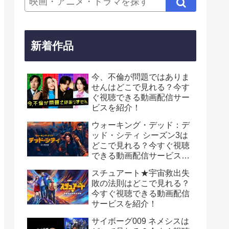
新着作品
今、不倫が問題ではありま
せんはどこで見れる？今す
ぐ視聴できる動画配信サー
ビスを紹介！
ウォーキング・デッド：デ
ッド・シティ シーズン3は
どこで見れる？今すぐ視聴
できる動画配信サービスを
紹介！
スチュアート★宇宙救出失
敗の法則はどこで見れる？
今すぐ視聴できる動画配信
サービスを紹介！
サイボーグ009 ネメシスは