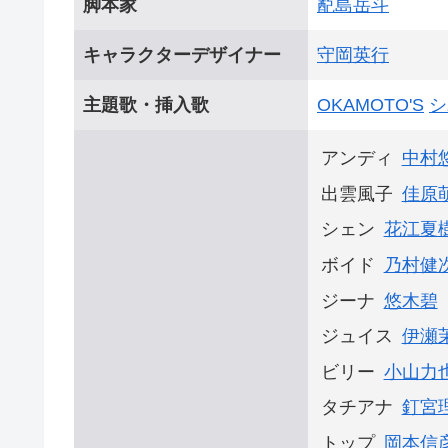
脚本家
蓜島岳斗
キャラクターデザイナー
守岡英行
主題歌・挿入歌
OKAMOTO'S
シ
アンディ
中村
出雲風子
佳原
シェン
花江夏
ボイド
乃村健
ジーナ
悠木碧
ジュイス
伊瀬
ビリー
小山力
タチアナ
釘宮
トップ
岡本信