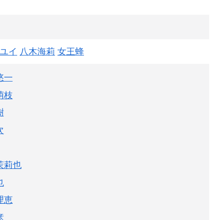
ユイ
八木海莉
女王蜂
悠一
萌枝
樹
次
茉莉也
也
理恵
彦