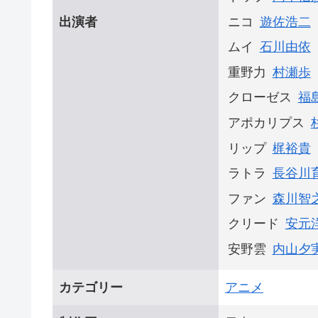
ニコ
遊佐浩二
出演者
ムイ
石川由依
重野力
村瀬歩
クローゼス
福
アポカリプス
リップ
梶裕貴
ラトラ
長谷川
ファン
森川智
クリード
安元
安野雲
内山夕
カテゴリー
アニメ