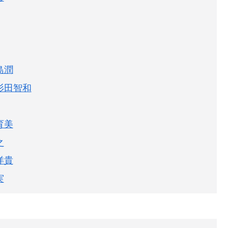
島潤
杉田智和
育美
之
洋貴
実